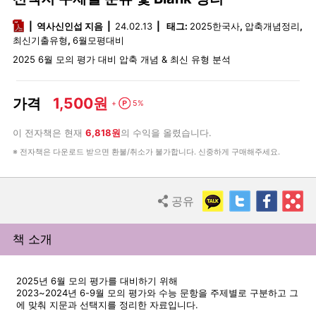
pdf
역사신인섭 지음
24.02.13
태그:
2025한국사
,
압축개념정리
,
최신기출유형
,
6월모평대비
2025 6월 모의 평가 대비 압축 개념 & 최신 유형 분석
1,500원
가격
Point
+
5%
이 전자책은 현재
6,818원
의 수익을 올렸습니다.
※ 전자책은 다운로드 받으면 환불/취소가 불가합니다. 신중하게 구매해주세요.
KakaoTalk
Twitter
Faceb
R
공유
Share
책 소개
2025년 6월 모의 평가를 대비하기 위해
2023~2024년 6-9월 모의 평가와 수능 문항을 주제별로 구분하고 그
에 맞춰 지문과 선택지를 정리한 자료입니다.