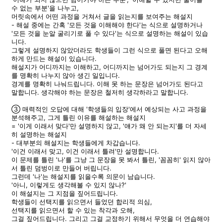
수 없는 부분'을 나누고,
머릿속에서 어떤 과정을 거쳐서 글을 읽는지를 보여주는 해설지
- 해설 중에는 간혹 '모든 것을 이해해야 한다'는 식으로 설명하거나
'모든 것을 눈알 굴리기로 풀 수 있다'는 식으로 설명하는 해설이 있습
니다.
그렇게 설명하지 않았더라도 학생들이 그런 식으로 풀면 된다고 오해
하게 만드는 해설이 있습니다.
해설지가 어디까지는 이해하고, 어디까지는 넘어가도 되는지 그 경계
를 명확히 나누지 않아 생긴 일입니다.
경계를 명확히 나눠드립니다. 이해 못 하는 문장은 넘어가도 된다고
말합니다. 생각해야 하는 문장은 철저히 생각하라고 말합니다.
③ 매력적인 오답에 대해 '학생들의 입장'에서 예상되는 사고 과정을
분석해주고, 그게 틀린 이유를 해설하는 해설지
= '이게 이래서 맞다'만 설명하지 않고, '얘가 왜 안 되는지'를 더 자세
히 설명하는 해설지
- 대부분의 해설지는 학생들에게 차갑습니다.
'이건 이래서 맞고, 이건 이래서 틀려'만 설명합니다.
이 문제를 틀린 '나'를 그냥 그 문장을 못 봐서 틀린, '꼼꼼히' 읽지 않아
서 틀린 덤벙이로 만들어 버립니다.
그런데 '나'는 해설지를 읽을수록 의문이 남습니다.
'아니, 이렇게도 생각해볼 수 있지 않나?'
이 해설지는 그 지점을 짚어드립니다.
학생들이 선택지를 읽으면서 들었던 합리적 의심,
선택지를 읽으면서 할 수 있는 착각과 오해,
그걸 짚어드립니다. 그리고 그걸 교정하기 위해서 무엇을 더 연습해야