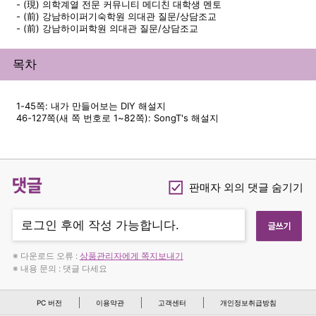
- (現) 의학계열 전문 커뮤니티 메디친 대학생 멘토
- (前) 강남하이퍼기숙학원 의대관 질문/상담조교
- (前) 강남하이퍼학원 의대관 질문/상담조교
목차
1-45쪽: 내가 만들어보는 DIY 해설지
46-127쪽(새 쪽 번호로 1~82쪽): SongT's 해설지
댓글
판매자 외의 댓글 숨기기
Checkbox
※ 다운로드 오류 :
상품관리자에게 쪽지보내기
※ 내용 문의 : 댓글 다세요
PC 버전
이용약관
고객센터
개인정보취급방침