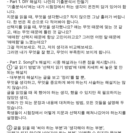
- Part 1. DIY 해설지: 나만의 기출분석서 만들기
'기출분석서'에는 내가 시험장에서 하는 생각이 온전히 담겨 있어야 합
니다.
지문을 읽을 때, 무엇을 생각했나요? 적지 않으면 그냥 흘러가 버립니
다. 한 번은 꼭 손으로 다 적어봐야 합니다.
선택지를 읽을 때, 무엇을 생각했나요? 얘는 무엇 때문에 맞는 것 같
고, 얘는 무엇 때문에 틀린 것 같나요?
'애매한' 선택지 때문에 항상 고민이라고요? 그러면 어떤 말 때문에
'애매함'을 느꼈는데요?
그걸 적어보세요. 적고, 저의 생각과 비교해보세요.
그러면 내가 무엇을 잘 했고, 무엇이 부족한지 보이게 됩니다.
- Part 2. SongT's 해설지: 시중 해설과는 다른 점을 제시합니다.
① '글 읽기 방법'과 '선택지 읽기 방법'에 대해 자세히 써 놓은 몇 안
되는 해설지
- 대부분의 해설지는 글을 보고 '정리'를 할 뿐,
무엇을 생각하고, 무엇을 중요하게 봐야 하는지 서술하는 해설지는 많
지 않습니다.
글을 읽었을 때 꼭 했어야 하는 생각, 했을 수 있지만 꼭 필요하지는
않았던 생각,
이해가 안 되는 문장과 내용에 대처하는 방법, 모든 것들을 설명해 두
었습니다.
학생들이 시험장에서 어떻게 지문과 선택지를 헤쳐나갔어야 하는지를
설명합니다.
② 글을 읽을 때 '써야 하는 부분'과 '생각해야 하는 부분',
'이해가 되지 않으면 넘어가야 하는 부분', '이해할 수 있지만 물어볼