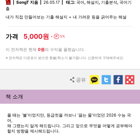
pdf
SongT 지음
26.05.17
태그:
국어
,
해설지
,
기출분석
,
국어기
출
내가 직접 만들어보는 기출 해설지 + 내 가려운 등을 긁어주는 해설
5,000원
가격
Point
+
5%
이 전자책은 현재
0원
의 수익을 올렸습니다.
※ 전자책은 다운로드 받으면 환불/취소가 불가합니다. 신중하게 구매해주세요.
KakaoTalk
Twitter
Faceb
R
공유
Share
책 소개
풀 때는 '불'이었지만, 등급컷을 까보니 '끓는 물'이었던 2026 수능 국
어,
왜 그랬는지 알게 해드립니다. 그리고 앞으로 무엇을 어떻게 공부해야
할지 방향을 제시해드립니다.