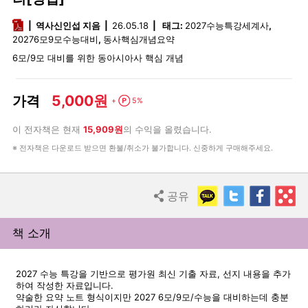
pdf
역사신인섭 지음
26.05.18
태그:
2027수능특강세계사
,
20276모9모수능대비
,
동사핵심개념요약
6모/9모 대비를 위한 동아시아사 핵심 개념
5,000원
가격
Point
+
5%
이 전자책은 현재
15,909원
의 수익을 올렸습니다.
※ 전자책은 다운로드 받으면 환불/취소가 불가합니다. 신중하게 구매해주세요.
KakaoTalk
Twitter
Faceb
R
공유
Share
책 소개
2027 수능 특강을 기반으로 평가원 최신 기출 자료, 선지 내용을 추가
하여 작성한 자료입니다.
약술한 요약 노트 형식이지만 2027 6모/9모/수능을 대비하는데 충분