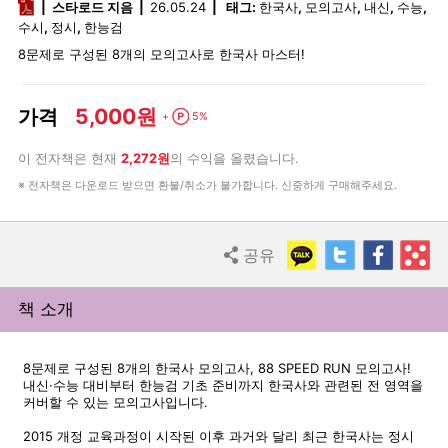
pdf
스타로드 지음
26.05.24
태그:
한국사
,
모의고사
,
내신
,
수능
,
수시
,
정시
,
한능검
8문제로 구성된 8개의 모의고사로 한국사 마스터!
5,000원
가격
Point
+
5%
이 전자책은 현재
2,272원
의 수익을 올렸습니다.
※ 전자책은 다운로드 받으면 환불/취소가 불가합니다. 신중하게 구매해주세요.
KakaoTalk
Twitter
Faceb
R
공유
Share
책 소개
8문제로 구성된 8개의 한국사 모의고사, 88 SPEED RUN 모의고사!
내신·수능 대비부터 한능검 기초 준비까지 한국사와 관련된 전 영역을
커버할 수 있는 모의고사입니다.
2015 개정 교육과정이 시작된 이후 과거와 달리 최근 한국사는 정시