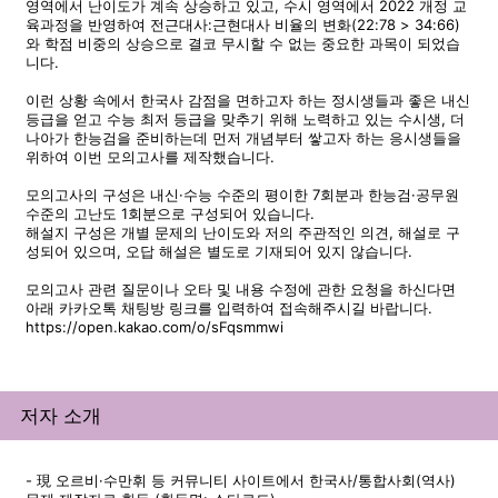
영역에서 난이도가 계속 상승하고 있고, 수시 영역에서 2022 개정 교
육과정을 반영하여 전근대사:근현대사 비율의 변화(22:78 > 34:66)
와 학점 비중의 상승으로 결코 무시할 수 없는 중요한 과목이 되었습
니다.
이런 상황 속에서 한국사 감점을 면하고자 하는 정시생들과 좋은 내신
등급을 얻고 수능 최저 등급을 맞추기 위해 노력하고 있는 수시생, 더
나아가 한능검을 준비하는데 먼저 개념부터 쌓고자 하는 응시생들을
위하여 이번 모의고사를 제작했습니다.
모의고사의 구성은 내신·수능 수준의 평이한 7회분과 한능검·공무원
수준의 고난도 1회분으로 구성되어 있습니다.
해설지 구성은 개별 문제의 난이도와 저의 주관적인 의견, 해설로 구
성되어 있으며, 오답 해설은 별도로 기재되어 있지 않습니다.
모의고사 관련 질문이나 오타 및 내용 수정에 관한 요청을 하신다면
아래 카카오톡 채팅방 링크를 입력하여 접속해주시길 바랍니다.
https://open.kakao.com/o/sFqsmmwi
저자 소개
- 現 오르비·수만휘 등 커뮤니티 사이트에서 한국사/통합사회(역사)