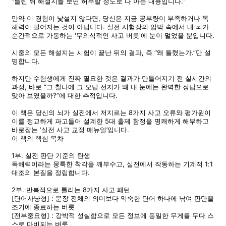
“틀린 뒤 해설지를 보면 허무할 정도로 다 아는 내용입니다.”
만약 이 경험이 낯설지 않다면, 당신은 지금 공부량이 부족하거나 독
해력이 떨어지는 것이 아닙니다. 실전 시험장의 압박 속에서 내 뇌가
순간적으로 가동하는 '무의식적인 사고 버릇'에 눈이 멀었을 뿐입니다.
시중의 모든 해설지는 시험이 끝난 뒤의 결과, 즉 “왜 틀렸는가.”만 설
명합니다.
하지만 수험생에게 진짜 필요한 것은 결과가 만들어지기 전 실시간의
과정, 바로 “그 찰나에 그 오답 선지가 왜 내 눈에는 완벽한 정답으로
맞아 보였을까?”에 대한 추적입니다.
이 책은 당신의 뇌가 실전에서 저지르는 8가지 사고 오류와 평가원이
이를 정교하게 파고들어 설계한 5대 출제 함정을 명쾌하게 해부하고
바로잡는 ‘실전 사고 교정 매뉴얼’입니다.
이 책의 핵심 목차
1부. 실전 판단 기준의 탄생
독해력이라는 뭉툭한 착각을 깨부수고, 실전에서 작동하는 기계적 1:1
대조의 본질을 정립합니다.
2부. 반복적으로 틀리는 8가지 사고 패턴
[단어사냥형] : 문장 전체의 의미보다 익숙한 단어 하나에 낚여 판단을
조기에 종료하는 버릇
[전부중요형] : 강박적 성실함으로 모든 정보에 동일한 무게를 두다 스
스로 마비되는 버릇