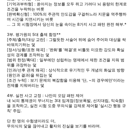
[기억과부하형] : 쏟아지는 정보를 모두 쥐고 가려다 뇌 용량의 한계로
조건을 누락하는 버릇
[완벽확신형] : 100%의 주관적 안도감을 구걸하느라 지문을 역주행하
며 시간을 지연시키는 버릇
... 그 외 시험장에서 당신의 눈을 속이는 8가지 사고 패턴 완전 해부.*
3부. 평가원의 5대 출제 함정**
[주체/출처/대상 교란] : 그럴듯한 서술어 뒤에 숨어 주어와 대상을 싹
바꿔치기하는 덫
[정서/상황/표현 왜곡] : '완화'를 '해결'로 비틀듯 미묘한 강도와 확실
성의 경계를 조작하는 덫
[범위 한정/확대] : 일부에만 성립하는 명제에서 제한 조건을 지워 범
위를 과장하는 덫
[인과/선후 관계 왜곡] : 상식적으로 유기적인 두 개념의 화살표 방향
(원인과 결과)을 뒤집는 덫
[조건 누락] : 보기 문제의 복잡함을 이용해 '단, ~의 경우에만'이라는
전제를 지워버리는 덫
4부. 실전 사고 교정 : 나만의 오답 패턴 제어
내 뇌의 통제권이 무너지는 3대 임계점(정보폭발, 선지대립, 익숙함)
을 포착하고, 실전 시험 도중 무의식을 강제로 제어할 '실시간 행동 규
칙' 주입.
단 한 명의 수험생이라도 더,
무의식의 닻을 끊어내고 활자의 진실을 보기를 바라며.