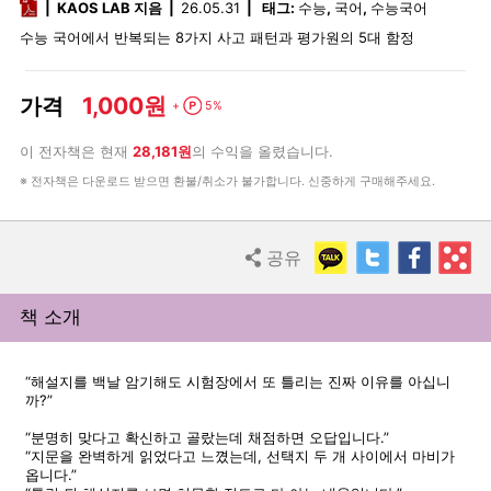
pdf
KAOS LAB 지음
26.05.31
태그:
수능
,
국어
,
수능국어
수능 국어에서 반복되는 8가지 사고 패턴과 평가원의 5대 함정
1,000원
가격
Point
+
5%
이 전자책은 현재
28,181원
의 수익을 올렸습니다.
※ 전자책은 다운로드 받으면 환불/취소가 불가합니다. 신중하게 구매해주세요.
KakaoTalk
Twitter
Faceb
R
공유
Share
책 소개
“해설지를 백날 암기해도 시험장에서 또 틀리는 진짜 이유를 아십니
까?”
“분명히 맞다고 확신하고 골랐는데 채점하면 오답입니다.”
“지문을 완벽하게 읽었다고 느꼈는데, 선택지 두 개 사이에서 마비가
옵니다.”