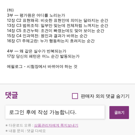
(하)
3부 — 평가원은 어디를 노리는가
12장 C2 표현왜곡: 비슷한 표현인데 의미는 달라지는 순간
13장 C3 범위조작: 일부만 맞는데 전체처럼 느껴지는 순간
14장 C5 조건누락: 조건이 빠졌는데도 맞아 보이는 순간
15장 C4 인과역전: 원인과 결과가 바뀌는 순간
16장 C1 주체교란: 누가 행동하는지 흐려지는 순간
4부 — 왜 같은 실수가 반복되는가
17장 당신의 패턴은 어느 순간 발동되는가
에필로그 - 시험장에서 바뀌어야 하는 것
댓글
판매자 외의 댓글 숨기기
Checkbox
※ 다운로드 오류 :
상품관리자에게 쪽지보내기
※ 내용 문의 : 댓글 다세요