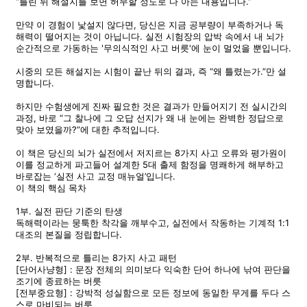
“틀린 뒤 해설지를 보면 허무할 정도로 다 아는 내용입니다.”
만약 이 경험이 낯설지 않다면, 당신은 지금 공부량이 부족하거나 독
해력이 떨어지는 것이 아닙니다. 실전 시험장의 압박 속에서 내 뇌가
순간적으로 가동하는 '무의식적인 사고 버릇'에 눈이 멀었을 뿐입니다.
시중의 모든 해설지는 시험이 끝난 뒤의 결과, 즉 “왜 틀렸는가.”만 설
명합니다.
하지만 수험생에게 진짜 필요한 것은 결과가 만들어지기 전 실시간의
과정, 바로 “그 찰나에 그 오답 선지가 왜 내 눈에는 완벽한 정답으로
맞아 보였을까?”에 대한 추적입니다.
이 책은 당신의 뇌가 실전에서 저지르는 8가지 사고 오류와 평가원이
이를 정교하게 파고들어 설계한 5대 출제 함정을 명쾌하게 해부하고
바로잡는 ‘실전 사고 교정 매뉴얼’입니다.
이 책의 핵심 목차
1부. 실전 판단 기준의 탄생
독해력이라는 뭉툭한 착각을 깨부수고, 실전에서 작동하는 기계적 1:1
대조의 본질을 정립합니다.
2부. 반복적으로 틀리는 8가지 사고 패턴
[단어사냥형] : 문장 전체의 의미보다 익숙한 단어 하나에 낚여 판단을
조기에 종료하는 버릇
[전부중요형] : 강박적 성실함으로 모든 정보에 동일한 무게를 두다 스
스로 마비되는 버릇