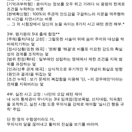
[기억과부하형] : 쏟아지는 정보를 모두 쥐고 가려다 뇌 용량의 한계로
조건을 누락하는 버릇
[완벽확신형] : 100%의 주관적 안도감을 구걸하느라 지문을 역주행하
며 시간을 지연시키는 버릇
... 그 외 시험장에서 당신의 눈을 속이는 8가지 사고 패턴 완전 해부.*
3부. 평가원의 5대 출제 함정**
[주체/출처/대상 교란] : 그럴듯한 서술어 뒤에 숨어 주어와 대상을 싹
바꿔치기하는 덫
[정서/상황/표현 왜곡] : '완화'를 '해결'로 비틀듯 미묘한 강도와 확실
성의 경계를 조작하는 덫
[범위 한정/확대] : 일부에만 성립하는 명제에서 제한 조건을 지워 범
위를 과장하는 덫
[인과/선후 관계 왜곡] : 상식적으로 유기적인 두 개념의 화살표 방향
(원인과 결과)을 뒤집는 덫
[조건 누락] : 보기 문제의 복잡함을 이용해 '단, ~의 경우에만'이라는
전제를 지워버리는 덫
4부. 실전 사고 교정 : 나만의 오답 패턴 제어
내 뇌의 통제권이 무너지는 3대 임계점(정보폭발, 선지대립, 익숙함)
을 포착하고, 실전 시험 도중 무의식을 강제로 제어할 '실시간 행동 규
칙' 주입.
단 한 명의 수험생이라도 더,
무의식의 닻을 끊어내고 활자의 진실을 보기를 바라며.