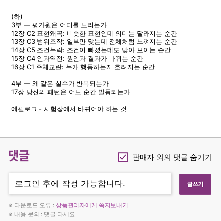
(하)
3부 — 평가원은 어디를 노리는가
12장 C2 표현왜곡: 비슷한 표현인데 의미는 달라지는 순간
13장 C3 범위조작: 일부만 맞는데 전체처럼 느껴지는 순간
14장 C5 조건누락: 조건이 빠졌는데도 맞아 보이는 순간
15장 C4 인과역전: 원인과 결과가 바뀌는 순간
16장 C1 주체교란: 누가 행동하는지 흐려지는 순간
4부 — 왜 같은 실수가 반복되는가
17장 당신의 패턴은 어느 순간 발동되는가
에필로그 - 시험장에서 바뀌어야 하는 것
댓글
판매자 외의 댓글 숨기기
Checkbox
※ 다운로드 오류 :
상품관리자에게 쪽지보내기
※ 내용 문의 : 댓글 다세요