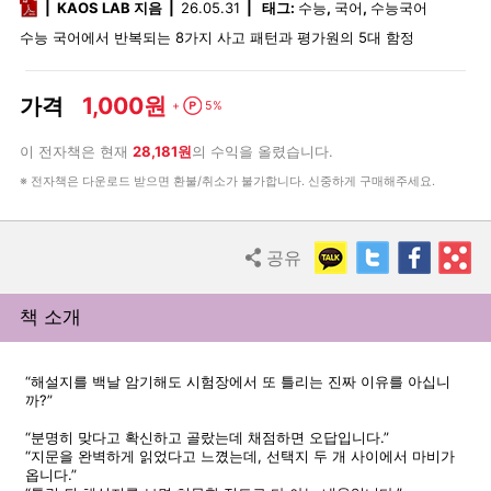
pdf
KAOS LAB 지음
26.05.31
태그:
수능
,
국어
,
수능국어
수능 국어에서 반복되는 8가지 사고 패턴과 평가원의 5대 함정
1,000원
가격
Point
+
5%
이 전자책은 현재
28,181원
의 수익을 올렸습니다.
※ 전자책은 다운로드 받으면 환불/취소가 불가합니다. 신중하게 구매해주세요.
KakaoTalk
Twitter
Faceb
R
공유
Share
책 소개
“해설지를 백날 암기해도 시험장에서 또 틀리는 진짜 이유를 아십니
까?”
“분명히 맞다고 확신하고 골랐는데 채점하면 오답입니다.”
“지문을 완벽하게 읽었다고 느꼈는데, 선택지 두 개 사이에서 마비가
옵니다.”