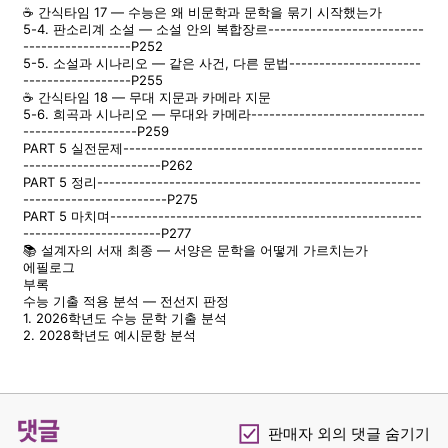
☕ 간식타임 17 — 수능은 왜 비문학과 문학을 묶기 시작했는가
5-4. 판소리계 소설 — 소설 안의 복합장르--------------------------
------------------P252
5-5. 소설과 시나리오 — 같은 사건, 다른 문법----------------------
------------------P255
☕ 간식타임 18 — 무대 지문과 카메라 지문
5-6. 희곡과 시나리오 — 무대와 카메라-----------------------------
-------------------P259
PART 5 실전문제--------------------------------------------------
-----------------------P262
PART 5 정리------------------------------------------------------
------------------------P275
PART 5 마치며----------------------------------------------------
-----------------------P277
📚 설계자의 서재 최종 — 서양은 문학을 어떻게 가르치는가
에필로그
부록
수능 기출 적용 분석 — 전선지 판정
1. 2026학년도 수능 문학 기출 분석
2. 2028학년도 예시문항 분석
댓글
판매자 외의 댓글 숨기기
Checkbox