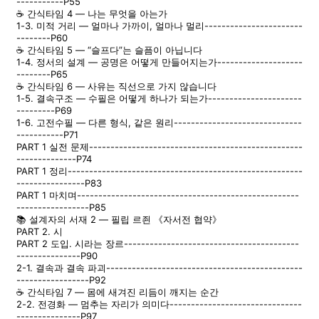
-----------P55
☕ 간식타임 4 — 나는 무엇을 아는가
1-3. 미적 거리 — 얼마나 가까이, 얼마나 멀리-----------------------
--------P60
☕ 간식타임 5 — “슬프다”는 슬픔이 아닙니다
1-4. 정서의 설계 — 공명은 어떻게 만들어지는가--------------------
--------P65
☕ 간식타임 6 — 사유는 직선으로 가지 않습니다
1-5. 결속구조 — 수필은 어떻게 하나가 되는가----------------------
---------P69
1-6. 고전수필 — 다른 형식, 같은 원리------------------------------
-----------P71
PART 1 실전 문제--------------------------------------------------
--------------P74
PART 1 정리-------------------------------------------------------
----------------P83
PART 1 마치며----------------------------------------------------
-----------------P85
📚 설계자의 서재 2 — 필립 르죈 《자서전 협약》
PART 2. 시
PART 2 도입. 시라는 장르-----------------------------------------
---------------P90
2-1. 결속과 결속 파괴----------------------------------------------
-----------------P92
☕ 간식타임 7 — 몸에 새겨진 리듬이 깨지는 순간
2-2. 전경화 — 멈추는 자리가 의미다-------------------------------
---------------P97