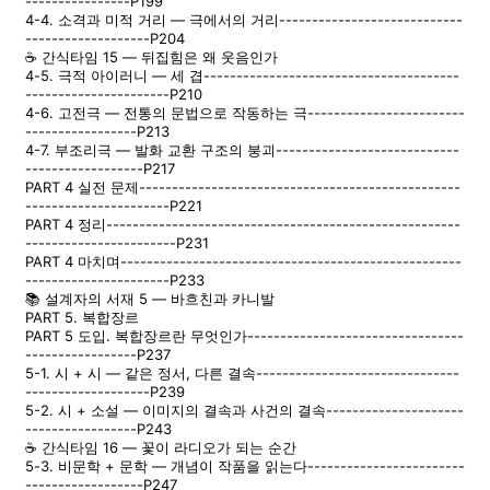
----------------P199
4-4. 소격과 미적 거리 — 극에서의 거리----------------------------
-------------------P204
☕ 간식타임 15 — 뒤집힘은 왜 웃음인가
4-5. 극적 아이러니 — 세 겹---------------------------------------
----------------------P210
4-6. 고전극 — 전통의 문법으로 작동하는 극------------------------
-----------------P213
4-7. 부조리극 — 발화 교환 구조의 붕괴----------------------------
------------------P217
PART 4 실전 문제-------------------------------------------------
----------------------P221
PART 4 정리------------------------------------------------------
-----------------------P231
PART 4 마치며----------------------------------------------------
----------------------P233
📚 설계자의 서재 5 — 바흐친과 카니발
PART 5. 복합장르
PART 5 도입. 복합장르란 무엇인가---------------------------------
-----------------P237
5-1. 시 + 시 — 같은 정서, 다른 결속-------------------------------
-------------------P239
5-2. 시 + 소설 — 이미지의 결속과 사건의 결속---------------------
-----------------P243
☕ 간식타임 16 — 꽃이 라디오가 되는 순간
5-3. 비문학 + 문학 — 개념이 작품을 읽는다------------------------
------------------P247