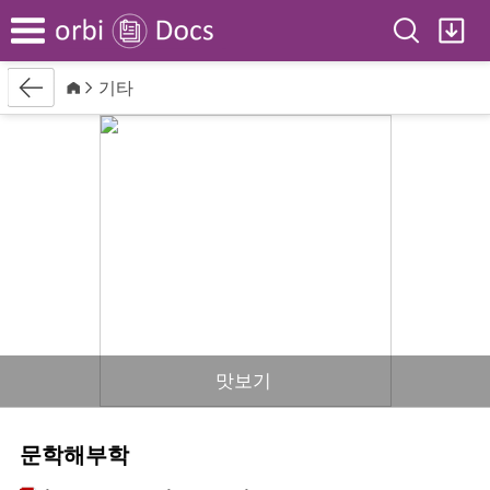
Search
My
Menu
Back
Home
기타
맛보기
문학해부학