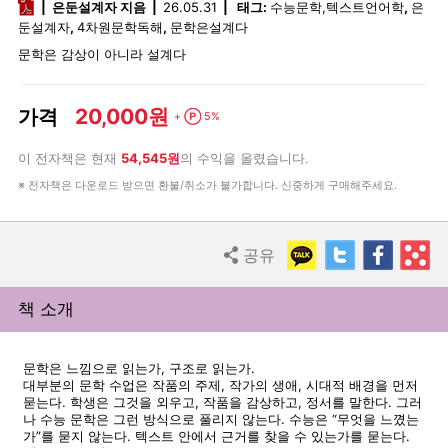
pdf
은둔설계자 지음
26.05.31
태그:
수능문학,텍스트언어학
,
은
둔설계자
,
4차원문학독해
,
문학은설계다
문학은 감상이 아니라 설계다
20,000원
가격
Point
+
5%
이 전자책은 현재
54,545원
의 수익을 올렸습니다.
※ 전자책은 다운로드 받으면 환불/취소가 불가합니다. 신중하게 구매해주세요.
KakaoTalk
Twitter
Faceb
R
공유
Share
책 소개
문학은 느낌으로 읽는가, 구조로 읽는가.
대부분의 문학 수업은 작품의 주제, 작가의 생애, 시대적 배경을 먼저
묻는다. 학생은 그것을 외우고, 작품을 감상하고, 정서를 말한다. 그러
나 수능 문학은 그런 방식으로 풀리지 않는다. 수능은 “무엇을 느꼈는
가”를 묻지 않는다. 텍스트 안에서 근거를 찾을 수 있는가를 묻는다.