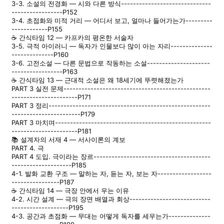
3-3. 소설의 전경화 — 시와 다른 방식------------------------------
-----------------P152
3-4. 초점화와 미적 거리 — 어디서 보고, 얼마나 들어가는가---------
------------P155
☕ 간식타임 12 — 카프카의 평온한 서술자
3-5. 극적 아이러니 — 독자가 인물보다 많이 아는 자리--------------
--------------P160
3-6. 고전소설 — 다른 문법으로 작동하는 소설---------------------
-----------------P163
☕ 간식타임 13 — 근대적 소설은 왜 18세기에 뚜렷해졌는가
PART 3 실전 문제-------------------------------------------------
----------------------P171
PART 3 정리------------------------------------------------------
-----------------------P179
PART 3 마치며----------------------------------------------------
----------------------P181
📚 설계자의 서재 4 — 서사이론의 계보
PART 4. 극
PART 4 도입. 극이라는 장르---------------------------------------
--------------------P185
4-1. 발화 교환 구조 — 말하는 자, 듣는 자, 보는 자------------------
----------------P187
☕ 간식타임 14 — 극장 안에서 우는 이유
4-2. 시간 설계 — 극의 장면 배열과 회상---------------------------
-------------------P195
4-3. 공간과 초점화 — 무대는 어떻게 독자를 세우는가--------------