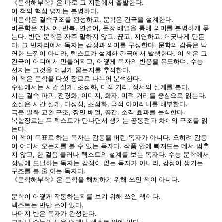
《문학해부학》은 바로 그 지점에서 출발한다.
이 책의 핵심 명제는 분명하다.
비문학은 결속구조를 완성하고, 문학은 간극을 설계한다.
비문학은 지시어, 반복, 연결어, 문장 배열을 통해 의미를 분명하게 묶
는다. 반면 문학은 자주 말하지 않고, 끊고, 지연하고, 어긋나게 만든
다. 그 빈자리에서 독자는 감정과 의미를 구성한다. 문학의 감동은 막
연한 느낌이 아니라, 텍스트가 설계한 간극에서 발생한다. 이 책은 그
간극이 어디에서 만들어지고, 어떻게 독자의 반응을 유도하며, 수능
선지는 그것을 어떻게 묻는지를 추적한다.
이 책은 문학을 다섯 장르로 나누어 분석한다.
수필에서는 시간 설계, 초점화, 미적 거리, 정서의 설계를 본다.
시는 결속 파괴, 전경화, 이미지, 화자, 미적 거리를 중심으로 읽는다.
소설은 시간 설계, 다성성, 초점화, 극적 아이러니를 해부한다.
극은 발화 교환 구조, 장면 배열, 공간, 소격 효과를 분석한다.
복합장르는 두 텍스트가 만나면서 생기는 공통점과 차이의 구조를 읽
는다.
이 책이 목표로 하는 독자는 감동을 버린 독자가 아니다. 오히려 감동
이 어디서 오는지를 볼 수 있는 독자다. 작품 안에 빠져드는 데서 멈추
지 않고, 한 걸음 물러나 텍스트의 설계를 보는 독자다. 수능 문학에서
정답에 도달하는 독자는 감정이 없는 독자가 아니라, 감정이 생기는
구조를 볼 줄 아는 독자다.
《문학해부학》은 문학을 해체하기 위해 쓰인 책이 아니다.
문학이 어떻게 작동하는지를 보기 위해 쓰인 책이다.
텍스트는 반만 쓰여 있다.
나머지 반은 독자가 완성한다.
그러나 수능의 답은 언제나 텍스트 안에 있다.