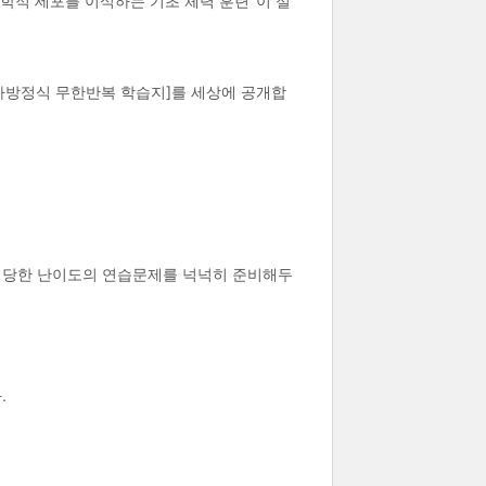
학적 세포를 이식하는 기초 체력 훈련"이 절
·사차방정식 무한반복 학습지]를 세상에 공개합
, 적당한 난이도의 연습문제를 넉넉히 준비해두
.