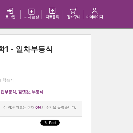
내 자료실
학1 - 일차부등식
초 학습지
연립부등식
,
절댓값
,
부등식
이 PDF 자료는 현재
0원
의 수익을 올렸습니다.