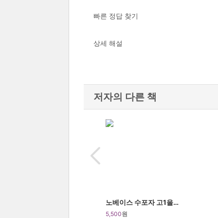
빠른 정답 찾기
상세 해설
저자의 다른 책
노베이스 수포자 고1을 위한 [공통수학1 - 여러가지 방정식(삼차,사차)
5,500
원