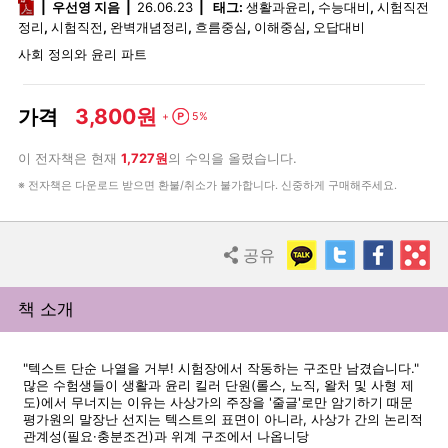
pdf
우선영 지음
26.06.23
태그:
생활과윤리
,
수능대비
,
시험직전
정리
,
시험직전
,
완벽개념정리
,
흐름중심
,
이해중심
,
오답대비
사회 정의와 윤리 파트
3,800원
가격
Point
+
5%
이 전자책은 현재
1,727원
의 수익을 올렸습니다.
※ 전자책은 다운로드 받으면 환불/취소가 불가합니다. 신중하게 구매해주세요.
KakaoTalk
Twitter
Faceb
R
공유
Share
책 소개
"텍스트 단순 나열을 거부! 시험장에서 작동하는 구조만 남겼습니다."
많은 수험생들이 생활과 윤리 킬러 단원(롤스, 노직, 왈처 및 사형 제
도)에서 무너지는 이유는 사상가의 주장을 '줄글'로만 암기하기 때문
평가원의 말장난 선지는 텍스트의 표면이 아니라, 사상가 간의 논리적
관계성(필요·충분조건)과 위계 구조에서 나옵니당