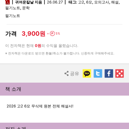
pdf
귀여운칼날 지음
26.06.27
태그:
고2
,
6모
,
모의고사
,
해설
,
필기노트
,
문학
필기노트
3,900원
가격
Point
+
5%
이 전자책은 현재
0원
의 수익을 올렸습니다.
※ 전자책은 다운로드 받으면 환불/취소가 불가합니다. 신중하게 구매해주세요.
KakaoTalk
Twitter
Faceb
R
공유
Share
책 소개
2026 고2 6모 무삭제 원본 전체 해설서!
저자 소개