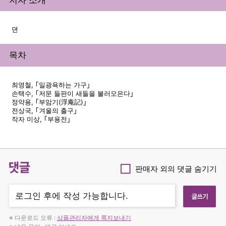
뎐
목차
최영철, ｢일광욕하는 가구｣
손택수, ｢저문 들판이 새들을 불러모은다｣
정약용, ｢부암기(浮庵記)｣
전상국, ｢겨울의 출구｣
작자 미상, ｢부용전｣
댓글
판매자 외의 댓글 숨기기
Checkbox
※ 다운로드 오류 :
상품관리자에게 쪽지보내기