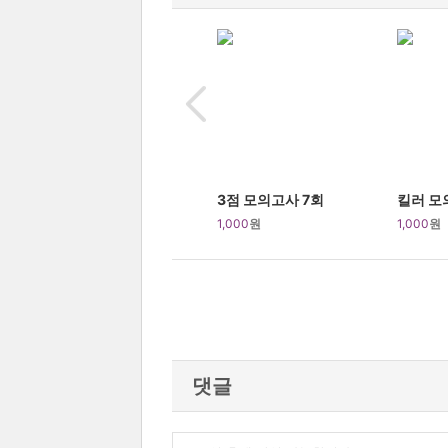
3점 모의고사 7회
킬러 모
1,000
원
1,000
원
댓글