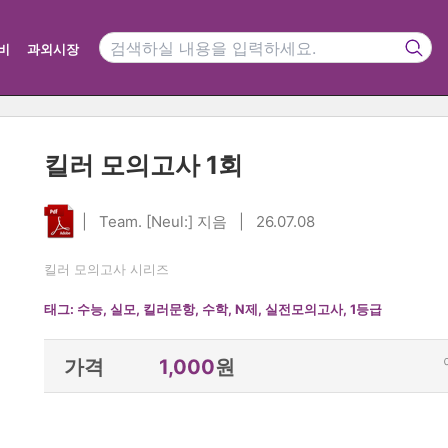
비
과외시장
킬러 모의고사 1회
| Team. [Neul:] 지음 | 26.07.08
킬러 모의고사 시리즈
태그:
수능
,
실모
,
킬러문항
,
수학
,
N제
,
실전모의고사
,
1등급
가격
1,000
원