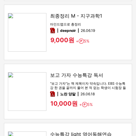
최종정리 M - 지구과학1
마인드맵으로 총정리
pdf
deepnoir
26.06.19
9,000원
+
5%
Point
보고 가자 수능특강 독서
"보고 가자"는 책 제목이자 약속입니다. EBS 수능특
강 한 권을 끝까지 풀어 본 적 없는 학생이 시험장 들
어가기 전 마지막…
pdf
노란 양말
26.06.18
10,000원
+
5%
Point
수능특강 light 영어독해연습