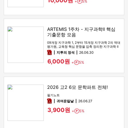
10,000원
+
5%
Point
ARTEMIS 1주차 - 지구과학Ⅱ 핵심
기출문항 모음
09개정 지구과학 1, 2부터 15개정 지구과학 2의 역대
평가원, 교육청 핵심 문항을 압축 정리한 지구과학 Ⅱ
기출 선별 …
pdf
지투의 정석
26.06.30
6,000원
+
5%
Point
2026 고2 6모 문학파트 전체!
필기노트
pdf
귀여운칼날
26.06.27
3,900원
+
5%
Point