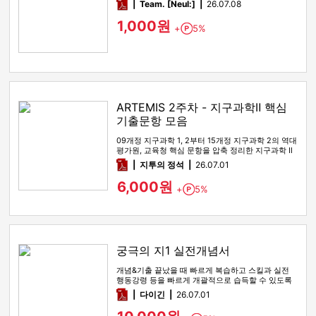
pdf
Team. [Neul:]
26.07.08
1,000원
+
5%
Point
ARTEMIS 2주차 - 지구과학Ⅱ 핵심
기출문항 모음
09개정 지구과학 1, 2부터 15개정 지구과학 2의 역대
평가원, 교육청 핵심 문항을 압축 정리한 지구과학 Ⅱ
기출 선별 …
pdf
지투의 정석
26.07.01
6,000원
+
5%
Point
궁극의 지1 실전개념서
개념&기출 끝났을 때 빠르게 복습하고 스킬과 실전
행동강령 등을 빠르게 개괄적으로 습득할 수 있도록
해주는 실전개념서
pdf
다이긴
26.07.01