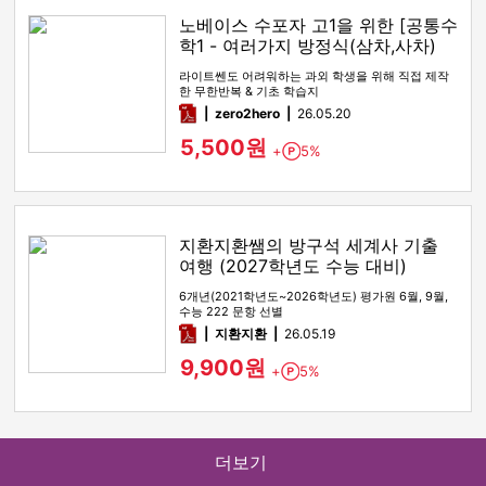
노베이스 수포자 고1을 위한 [공통수
학1 - 여러가지 방정식(삼차,사차)
라이트쎈도 어려워하는 과외 학생을 위해 직접 제작
한 무한반복 & 기초 학습지
pdf
zero2hero
26.05.20
5,500원
+
5%
Point
지환지환쌤의 방구석 세계사 기출
여행 (2027학년도 수능 대비)
6개년(2021학년도~2026학년도) 평가원 6월, 9월,
수능 222 문항 선별
pdf
지환지환
26.05.19
9,900원
+
5%
Point
더보기