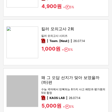
4,900원
+
5%
Point
킬러 모의고사 2회
킬러 모의고사 시리즈
pdf
Team. [Neul:]
26.07.14
1,000원
+
5%
Point
왜 그 오답 선지가 맞아 보였을까
(하)편
수능 국어에서 반복되는 8가지 사고 패턴과 평가원의
5대 함정
pdf
KAOS LAB
26.07.14
5,000원
+
5%
Point