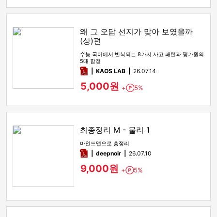
왜 그 오답 선지가 맞아 보였을까
(상)편
수능 국어에서 반복되는 8가지 사고 패턴과 평가원의
5대 함정
pdf
KAOS LAB
26.07.14
5,000원
+
5%
Point
최종정리 M - 물리 1
마인드맵으로 총정리
pdf
deepnoir
26.07.10
9,000원
+
5%
Point