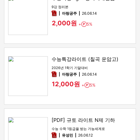
9강 정리본
pdf
아랑공주
26.06.14
2,000원
+
5%
Point
수능특강라이트 (칠곡 운암고)
2026년 1학기 기말대비
pdf
아랑공주
26.06.14
12,000원
+
5%
Point
[PDF] 규토 라이트 N제 기하
수능 수학 1등급을 받는 가능세계로
pdf
유성민
26.06.12