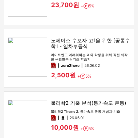
23,700원
+
5%
Point
노베이스 수포자 고1을 위한 [공통수
학1 - 일차부등식
라이트쎈도 어려워하는 과외 학생을 위해 직접 제작
한 무한반복 & 기초 학습지
pdf
zero2hero
26.06.02
2,500원
+
5%
Point
물리학2 기출 분석(등가속도 운동)
물리학2 Theme 2. 등가속도 운동 개념과 기출
pdf
윤
26.06.01
10,000원
+
5%
Point