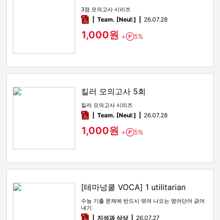
3점 모의고사 시리즈
pdf
Team. [Neul:]
26.07.28
1,000원
+
5%
Point
킬러 모의고사 5회
킬러 모의고사 시리즈
pdf
Team. [Neul:]
26.07.28
1,000원
+
5%
Point
[테마넝쿨 VOCA] 1 utilitarian
수능 기출 문제에 반드시 엮여 나오는 영어단어 긁어
내기
pdf
지성과 상상
26.07.27