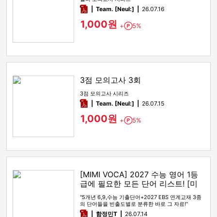
pdf
Team. [Neul:]
26.07.16
1,000원
+
5%
Point
3점 모의고사 3회
3점 모의고사 시리즈
pdf
Team. [Neul:]
26.07.15
1,000원
+
5%
Point
[MIMI VOCA] 2027 수능 영어 1등
급에 필요한 모든 단어 리스트! [미
미보카]
"5개년 6,9,수능 기출단어+2027 EBS 연계교재 3종
의 단어들을 빈출도별로 분류한 바로 그 자료!"
pdf
함정민T
26.07.14