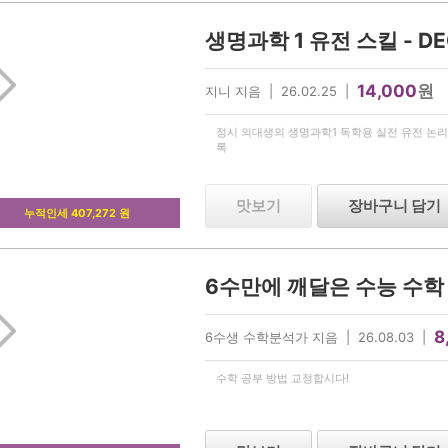
14,000
원
지니 지음 | 26.02.25 |
정시 의대생의 생명과학1 독학용 실전 유전 논리
록
맛보기
장바구니 담기
누적인세 407,272 원
6수만에 깨달은 수능 수학
8
6수생 수학분석가 지음 | 26.08.03 |
수학 공부 방법 교정합시다!