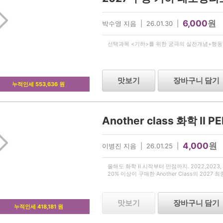
6,000
원
박수영 지음 | 26.01.30 |
선택과목 <기하>를 위한 궁극의 실전개념+행동강
맛보기
장바구니 담기
누적인세 553,636 원
Another class 화학 II P
4,000
원
이병진 지음 | 26.01.25 |
올해도 화학 II 시작부터 만점까지. 2022,2023, 2
20% 이상이 구매한 Another Class의 2027 최
맛보기
장바구니 담기
누적인세 418,181 원