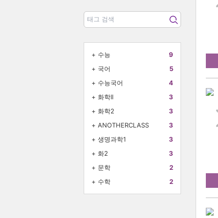
+
수능
9
+
국어
5
+
수능국어
4
+
화학II
3
+
화학2
3
+
ANOTHERCLASS
3
+
생명과학1
3
+
화2
3
+
문학
2
+
수학
2