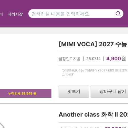
비
과외시장
4,900
원
함정민T 지음 | 26.07.14 |
"5개년 6,9,수능 기출단어+2027 EBS 연계
그 자료!"
맛보기
장바구니 담기
누적인세 93,545 원