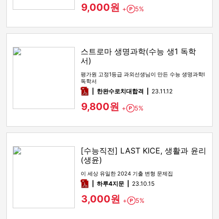
9,000원
+
5%
Point
스트로마 생명과학(수능 생1 독학
서)
평가원 고정1등급 과외선생님이 만든 수능 생명과학I
독학서
pdf
한완수로치대합격
23.11.12
9,800원
+
5%
Point
[수능직전] LAST KICE, 생활과 윤리
(생윤)
이 세상 유일한 2024 기출 변형 문제집
pdf
하루4지문
23.10.15
3,000원
+
5%
Point