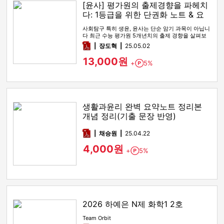
[윤사] 평가원의 출제경향을 파헤치
다: 1등급을 위한 단권화 노트 & 요
약본
사회탐구 특히 생윤, 윤사는 단순 암기 과목이 아닙니
다 최근 수능 평가원 5개년치의 출제 경향을 살펴보
면 2022 9모, 2…
pdf
장도혁
25.05.02
13,000원
+
5%
Point
생활과윤리 완벽 요약노트 정리본
개념 정리(기출 문장 반영)
pdf
채승원
25.04.22
4,000원
+
5%
Point
2026 하예은 N제 화학1 2호
Team Orbit