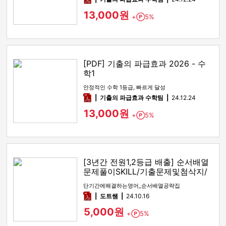
13,000원
+
5%
Point
[PDF] 기출의 파급효과 2026 - 수
학1
안정적인 수학 1등급, 빠르게 달성
pdf
기출의 파급효과 수학팀
24.12.24
13,000원
+
5%
Point
[3년간 전원1,2등급 배출] 순서배열
문제풀이SKILL/기출문제및첨삭지/
답지
단기간에해결하는영어_순서배열공략집
pdf
도트쌤
24.10.16
5,000원
+
5%
Point