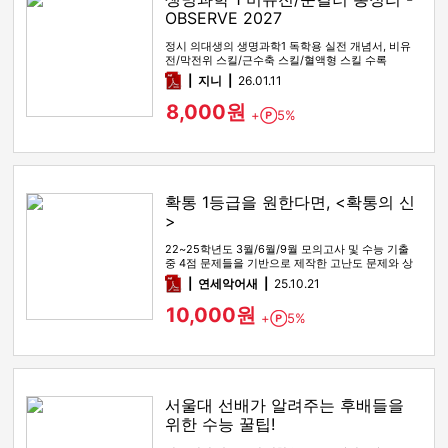
OBSERVE 2027
정시 의대생의 생명과학1 독학용 실전 개념서, 비유
전/막전위 스킬/근수축 스킬/혈액형 스킬 수록
pdf
지니
26.01.11
8,000원
+
5%
Point
확통 1등급을 원한다면, <확통의 신
>
22~25학년도 3월/6월/9월 모의고사 및 수능 기출
중 4점 문제들을 기반으로 제작한 고난도 문제와 상
세한 해설
pdf
연세악어새
25.10.21
10,000원
+
5%
Point
서울대 선배가 알려주는 후배들을
위한 수능 꿀팁!