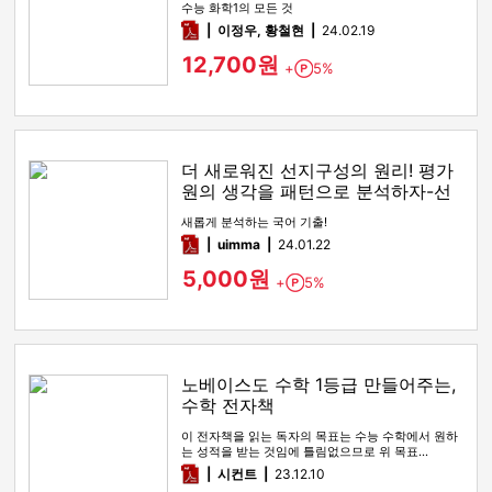
수능 화학1의 모든 것
pdf
이정우, 황철현
24.02.19
12,700원
+
5%
Point
더 새로워진 선지구성의 원리! 평가
원의 생각을 패턴으로 분석하자-선
지구성의 원리
새롭게 분석하는 국어 기출!
pdf
uimma
24.01.22
5,000원
+
5%
Point
노베이스도 수학 1등급 만들어주는,
수학 전자책
이 전자책을 읽는 독자의 목표는 수능 수학에서 원하
는 성적을 받는 것임에 틀림없으므로 위 목표…
pdf
시컨트
23.12.10