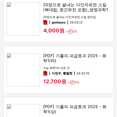
20장으로 끝내는 다인자유전 스킬
(복대립, 중간유전 포함)_생명과학1
유전
20장으로 끝내는 다인자유전 스킬 정리집
pdf
geniusss
24.03.12
4,000원
+
5%
Point
[PDF] 기출의 파급효과 2025 - 화
학1(하)
수능 화학1의 모든 것
pdf
이정우, 황철현
24.02.19
12,700원
+
5%
Point
[PDF] 기출의 파급효과 2025 - 화
학1(상)