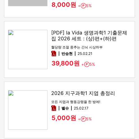
8,000원
+
5%
Point
[PDF] la Vida 생명과학1 기출문제
집 2026 세트 : (상)편+(하)편
혈당량 조절 중추는 간뇌 시상하부
pdf
반승현
25.02.21
39,800원
+
5%
Point
2026 지구과학1 지엽 총정리
모든 지엽과 행동강령을 한 방에!
pdf
벨슈
25.02.17
5,000원
+
5%
Point