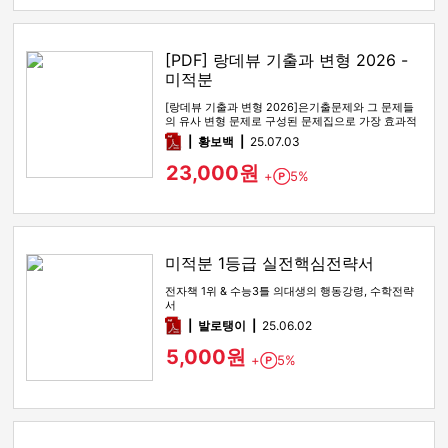
[PDF] 랑데뷰 기출과 변형 2026 -
미적분
[랑데뷰 기출과 변형 2026]은기출문제와 그 문제들
의 유사 변형 문제로 구성된 문제집으로 가장 효과적
인 기출문제 공부 방법…
pdf
황보백
25.07.03
23,000원
+
5%
Point
미적분 1등급 실전핵심전략서
전자책 1위 & 수능3틀 의대생의 행동강령, 수학전략
서
pdf
발로탱이
25.06.02
5,000원
+
5%
Point