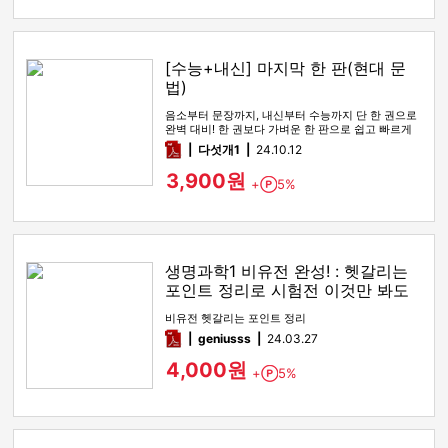
[수능+내신] 마지막 한 판(현대 문
법)
음소부터 문장까지, 내신부터 수능까지 단 한 권으로
완벽 대비! 한 권보다 가벼운 한 판으로 쉽고 빠르게
학습하세요.
pdf
다섯개1
24.10.12
3,900원
+
5%
Point
생명과학1 비유전 완성! : 헷갈리는
포인트 정리로 시험전 이것만 봐도
만점!
비유전 헷갈리는 포인트 정리
pdf
geniusss
24.03.27
4,000원
+
5%
Point