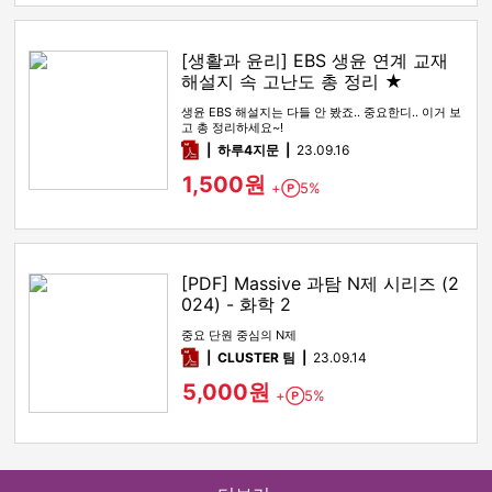
[생활과 윤리] EBS 생윤 연계 교재
해설지 속 고난도 총 정리 ★
생윤 EBS 해설지는 다들 안 봤죠.. 중요한디.. 이거 보
고 총 정리하세요~!
pdf
하루4지문
23.09.16
1,500원
+
5%
Point
[PDF] Massive 과탐 N제 시리즈 (2
024) - 화학 2
중요 단원 중심의 N제
pdf
CLUSTER 팀
23.09.14
5,000원
+
5%
Point