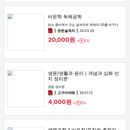
비문학 독해공학
읽는 좀비에서 짓는 설계자로 독해의 OS를 바꾸다
pdf
은둔설계자
26.03.29
20,000원
+
5%
Point
생윤/생활과 윤리 ) 개념과 심화 선
지 정리본
생윤 정리본
pdf
고구마라떼
26.01.15
4,000원
+
5%
Point
생명과학 1 비유전/준킬러 총정리 -