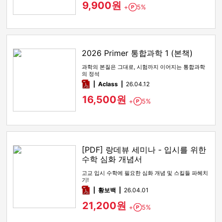
9,900원
+
5%
Point
2026 Primer 통합과학 1 (본책)
과학의 본질은 그대로, 시험까지 이어지는 통합과학
의 정석
pdf
Aclass
26.04.12
16,500원
+
5%
Point
[PDF] 랑데뷰 세미나 - 입시를 위한
수학 심화 개념서
고교 입시 수학에 필요한 심화 개념 및 스킬들 파헤치
기!
pdf
황보백
26.04.01
21,200원
+
5%
Point