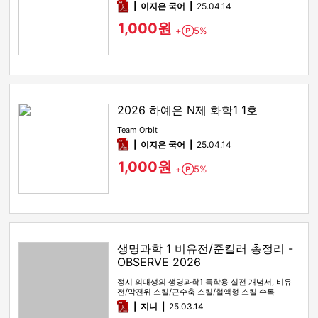
pdf
이지은 국어
25.04.14
1,000원
+
5%
Point
2026 하예은 N제 화학1 1호
Team Orbit
pdf
이지은 국어
25.04.14
1,000원
+
5%
Point
생명과학 1 비유전/준킬러 총정리 -
OBSERVE 2026
정시 의대생의 생명과학1 독학용 실전 개념서, 비유
전/막전위 스킬/근수축 스킬/혈액형 스킬 수록
pdf
지니
25.03.14