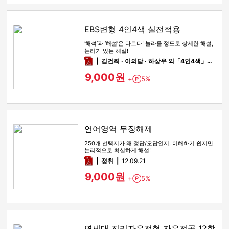
EBS변형 4인4색 실전적용
‘해석’과 ‘해설’은 다르다! 놀라울 정도로 상세한 해설,
논리가 있는 해설!
pdf
김건희 · 이의담 · 하상우 외「4인4색」팀
12
9,000원
+
5%
Point
언어영역 무장해제
250개 선택지가 왜 정답/오답인지, 이해하기 쉽지만
논리적으로 확실하게 해설!
pdf
정취
12.09.21
9,000원
+
5%
Point
연세대 진리자유전형 자유전공 12학