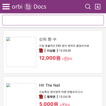
Search
My
Menu
신의 한 수
가장 효율적인 EBS 영어 영역의 총정리자료
pdf
이상용
13.09.26
12,000원
+
5%
Point
Hit The Nail
수능특강 영어영역 적중 변형모의고사
pdf
명재연
13.04.18
5,000원
+
5%
Point