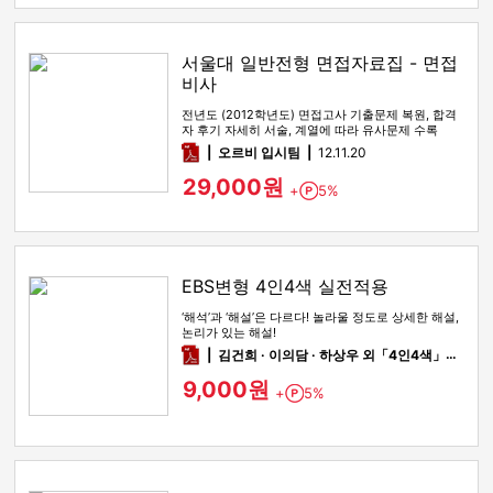
서울대 일반전형 면접자료집 - 면접
비사
전년도 (2012학년도) 면접고사 기출문제 복원, 합격
자 후기 자세히 서술, 계열에 따라 유사문제 수록
pdf
오르비 입시팀
12.11.20
29,000원
+
5%
Point
EBS변형 4인4색 실전적용
‘해석’과 ‘해설’은 다르다! 놀라울 정도로 상세한 해설,
논리가 있는 해설!
pdf
김건희 · 이의담 · 하상우 외「4인4색」팀
12
9,000원
+
5%
Point