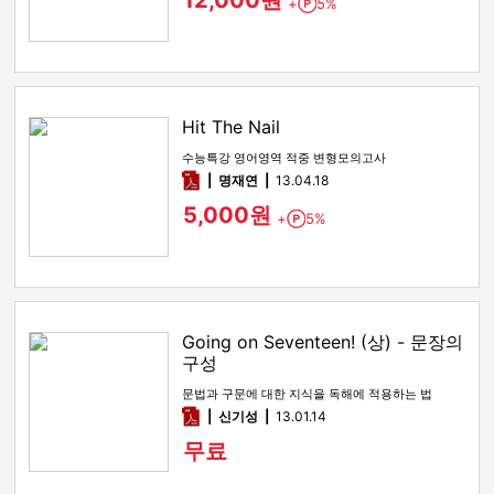
12,000원
+
5%
Point
Hit The Nail
수능특강 영어영역 적중 변형모의고사
pdf
명재연
13.04.18
5,000원
+
5%
Point
Going on Seventeen! (상) - 문장의
구성
문법과 구문에 대한 지식을 독해에 적용하는 법
pdf
신기성
13.01.14
무료