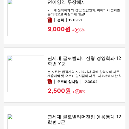
언어영역 무장해제
250개 선택지가 왜 정답/오답인지, 이해하기 쉽지만
논리적으로 확실하게 해설!
pdf
정취
12.09.21
9,000원
+
5%
Point
연세대 글로벌리더전형 경영학과 12
학번 Y군
본 자료는 합격자의 자기소개서 외에 합격자의 서류
제출내역 및 오르비 입시팀의 서류 · 자소서에 대한 S
WOT 분석이 포함돼 …
pdf
오르비 입시팀
12.09.04
2,500원
+
5%
Point
연세대 글로벌리더전형 응용통계 12
학번 J군