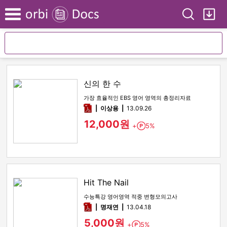
Search
My
Menu
신의 한 수
가장 효율적인 EBS 영어 영역의 총정리자료
pdf
이상용
13.09.26
12,000원
+
5%
Point
Hit The Nail
수능특강 영어영역 적중 변형모의고사
pdf
명재연
13.04.18
5,000원
+
5%
Point