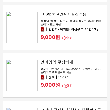
EBS변형 4인4색 실전적용
‘해석’과 ‘해설’은 다르다! 놀라울 정도로 상세한 해설,
논리가 있는 해설!
pdf
김건희 · 이의담 · 하상우 외「4인4색」팀
12
9,000원
+
5%
Point
언어영역 무장해제
250개 선택지가 왜 정답/오답인지, 이해하기 쉽지만
논리적으로 확실하게 해설!
pdf
정취
12.09.21
9,000원
+
5%
Point
고려대 국제1 경영학과 12학번 A군