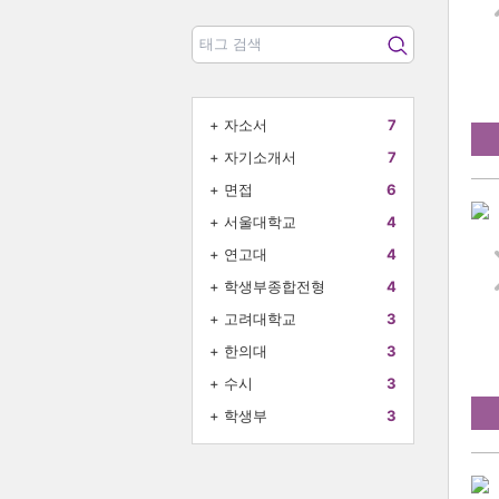
+
자소서
7
+
자기소개서
7
+
면접
6
+
서울대학교
4
+
연고대
4
+
학생부종합전형
4
+
고려대학교
3
+
한의대
3
+
수시
3
+
학생부
3