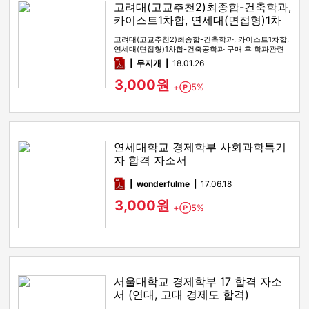
고려대(고교추천2)최종합-건축학과,
카이스트1차합, 연세대(면접형)1차
합-건축공학과
고려대(고교추천2)최종합-건축학과, 카이스트1차합,
연세대(면접형)1차합-건축공학과 구매 후 학과관련
자소서 작성방안이나, …
pdf
무지개
18.01.26
3,000원
+
5%
Point
연세대학교 경제학부 사회과학특기
자 합격 자소서
pdf
wonderfulme
17.06.18
3,000원
+
5%
Point
서울대학교 경제학부 17 합격 자소
서 (연대, 고대 경제도 합격)