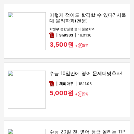
이렇게 적어도 합격할 수 있다? 서울
대 물리학과(천문)
학생부 종합전형 물리 천문학과
pdf
Sh9333
16.01.16
3,500원
+
5%
Point
수능 10일만에 영어 문제더맞추자!
pdf
체리마두
15.11.03
5,000원
+
5%
Point
수능 20일 전, 영어 등급 올리는 TIP