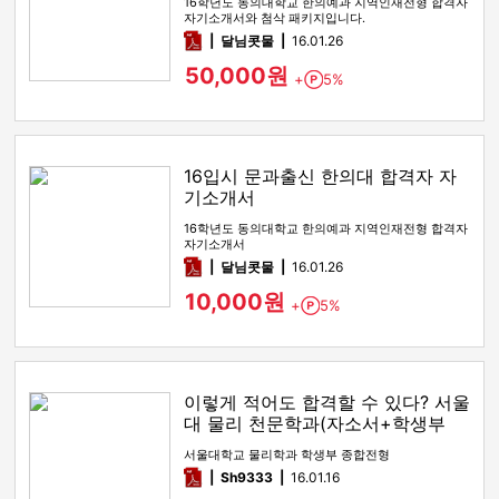
16학년도 동의대학교 한의예과 지역인재전형 합격자
자기소개서와 첨삭 패키지입니다.
pdf
달님콧물
16.01.26
50,000원
+
5%
Point
16입시 문과출신 한의대 합격자 자
기소개서
16학년도 동의대학교 한의예과 지역인재전형 합격자
자기소개서
pdf
달님콧물
16.01.26
10,000원
+
5%
Point
이렇게 적어도 합격할 수 있다? 서울
대 물리 천문학과(자소서+학생부
+면접)
서울대학교 물리학과 학생부 종합전형
pdf
Sh9333
16.01.16