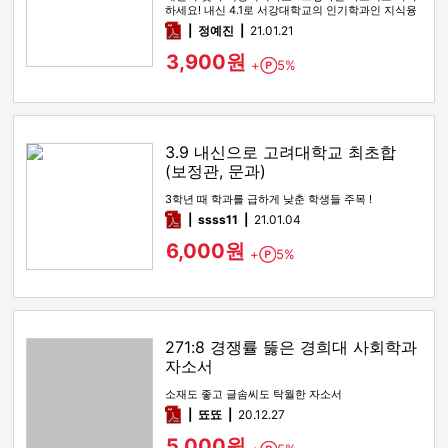
하세요! 내신 4.1로 서강대학교의 인기학과인 지식융
합미디어학부에 합격한 자…
pdf
정예진
21.01.21
3,900원
+
5%
Point
3.9 내신으로 고려대학교 최초합
(보정관, 문과)
3학년 때 학과를 급하게 낮춘 학생들 주목 !
pdf
ssss11
21.01.04
6,000원
+
5%
Point
271:8 경쟁률 뚫은 경희대 사회학과
자소서
소재도 좋고 글솜씨도 탁월한 자소서
pdf
뚀뚀
20.12.27
5,000원