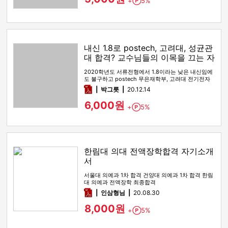
+
5%
Point
내신 1.8로 postech, 고려대, 성균관
대 합격? 교수님들의 이목을 끄는 자
소서!
2020학년도 서류전형에서 1.8이라는 낮은 내신임에
도 불구하고 postech 무은재학부, 고려대 전기전자
공학부, 성균관대학…
pdf
박그릇
20.12.14
6,000원
+
5%
Point
한림대 의대 전액장학합격 자기소개
서
서울대 의예과 1차 합격 건양대 의예과 1차 합격 한림
대 의예과 전액장학 최종합격
pdf
인삼형님
20.08.30
8,000원
+
5%
Point