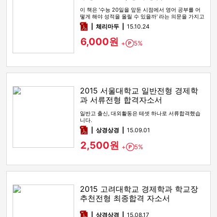
이 책은 '수능 20일을 앞둔 시점에서 영어 공부를 어
떻게 해야 성적을 올릴 수 있을까' 라는 의문을 가지고
있는 학생들을 …
pdf
체리마두
15.10.24
6,000원
+
5%
Point
2015 서울대학교 일반전형 경제학
과 서류전형 합격자소서
일반고 출신, 대외활동은 테셋 하나로 서류합격했습
니다.
pdf
상경상경
15.09.01
2,500원
+
5%
Point
2015 고려대학교 경제학과 학교장
추천전형 최종합격 자소서
pdf
상경상경
15.08.17