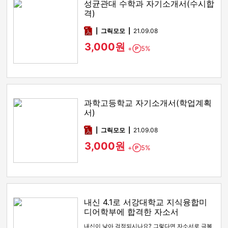
성균관대 수학과 자기소개서(수시합
격)
pdf
그릭모모
21.09.08
3,000원
+
5%
Point
과학고등학교 자기소개서(학업계획
서)
pdf
그릭모모
21.09.08
3,000원
+
5%
Point
내신 4.1로 서강대학교 지식융합미
디어학부에 합격한 자소서
내신이 낮아 걱정되시나요? 그렇다면 자소서로 극복