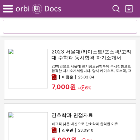
Search
My
Menu
2023 서울대/카이스트/포스텍/고려
대 수학과 동시합격 자기소개서
23학번으로 서울대 전기정보공학부에 수시전형으로
합격한 자기소개서입니다. 당시 카이스트, 포스텍, 고
려대 수학과에도 전부 최…
pdf
이청운
25.03.04
7,000원
+
5%
Point
간호학과 면접자료
비교적 낮은 내신으로 간호학과 합격한 이유
pdf
김수민
23.09.10