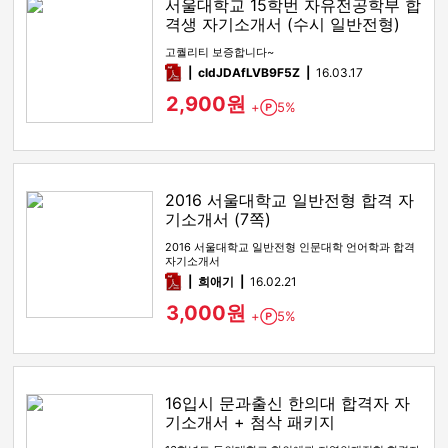
서울대학교 15학번 자유전공학부 합
격생 자기소개서 (수시 일반전형)
고퀄리티 보증합니다~
pdf
cldJDAfLVB9F5Z
16.03.17
2,900원
+
5%
Point
2016 서울대학교 일반전형 합격 자
기소개서 (7쪽)
2016 서울대학교 일반전형 인문대학 언어학과 합격
자기소개서
pdf
희애기
16.02.21
3,000원
+
5%
Point
16입시 문과출신 한의대 합격자 자
기소개서 + 첨삭 패키지