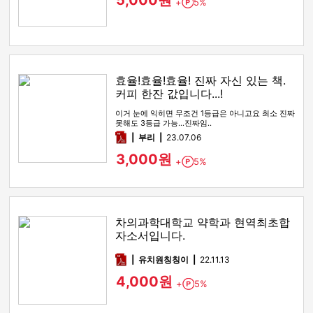
5,000원
+
5%
Point
효율!효율!효율! 진짜 자신 있는 책.
커피 한잔 값입니다...!
이거 눈에 익히면 무조건 1등급은 아니고요 최소 진짜
못해도 3등급 가능...진짜임..
pdf
부리
23.07.06
3,000원
+
5%
Point
차의과학대학교 약학과 현역최초합
자소서입니다.
pdf
유치원칭칭이
22.11.13
4,000원
+
5%
Point