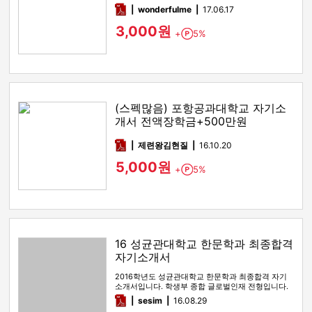
pdf
wonderfulme
17.06.17
3,000원
+
5%
Point
(스펙많음) 포항공과대학교 자기소
개서 전액장학금+500만원
pdf
제련왕김현질
16.10.20
5,000원
+
5%
Point
16 성균관대학교 한문학과 최종합격
자기소개서
2016학년도 성균관대학교 한문학과 최종합격 자기
소개서입니다. 학생부 종합 글로벌인재 전형입니다.
1,2,3 항목이 포함되어…
pdf
sesim
16.08.29