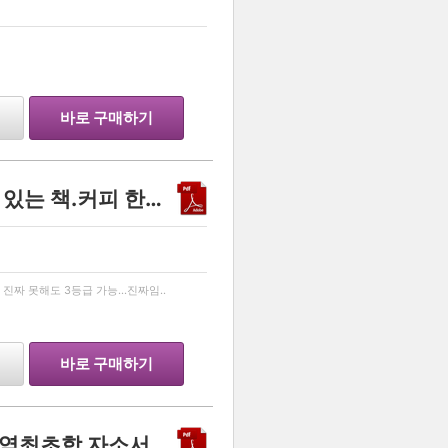
…
바로 구매하기
효율!효율!효율! 진짜 자신 있는 책.커피 한잔 값입니다...!
…
진짜 못해도 3등급 가능...진짜임..
바로 구매하기
차의과학대학교 약학과 현역최초합 자소서입니다.