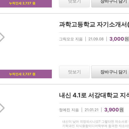
맛보기
장바구니 담기
누적인세 2,727 원
과학고등학교 자기소개서
3,000
원
그릭모모 지음 | 21.09.08 |
맛보기
장바구니 담기
누적인세 2,727 원
3,900
원
정예진 지음 | 21.01.21 |
내신이 낮아 걱정되시나요? 그렇다면 자소서로 극
기학과인 지식융합미디어학부에 합격한 자소서입