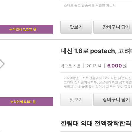
소재도 좋고 글솜씨도 탁월한 자소서
맛보기
장바구니 담기
누적인세 2,272 원
6,000
원
박그릇 지음 | 20.12.14 |
2020학년도 서류전형에서 1.8이라는 낮은 내신
고려대 전기전자공학부, 성균관대학교 공학계열
세특과 교내 활동을 내실있게 채우는 것도 중요
냐가 관건이겠죠? 참고하셔서 대입에 도움 받으
맛보기
장바구니 담기
누적인세 8,181 원
한림대 의대 전액장학합격