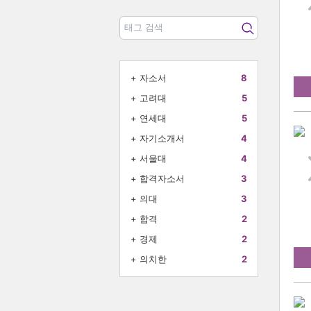
+
자소서
8
+
고려대
5
+
연세대
5
+
자기소개서
4
+
서울대
4
+
합격자소서
3
+
의대
3
+
합격
2
+
경제
2
+
의치한
2