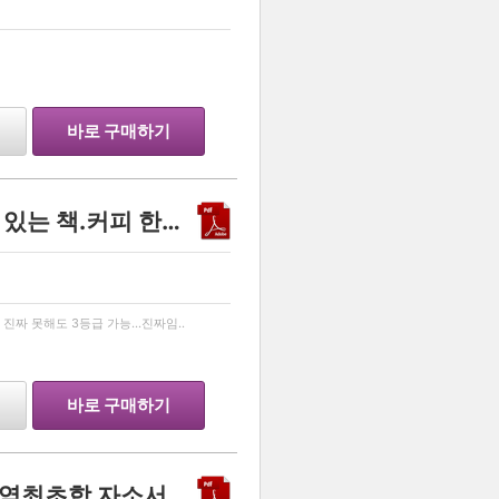
…
바로 구매하기
효율!효율!효율! 진짜 자신 있는 책.커피 한잔 값입니다...!
…
진짜 못해도 3등급 가능...진짜임..
바로 구매하기
차의과학대학교 약학과 현역최초합 자소서입니다.