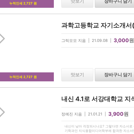
맛보기
장바구니 담기
누적인세 2,727 원
과학고등학교 자기소개서
3,000
원
그릭모모 지음 | 21.09.08 |
맛보기
장바구니 담기
누적인세 2,727 원
3,900
원
정예진 지음 | 21.01.21 |
내신이 낮아 걱정되시나요? 그렇다면 자소서로 극
기학과인 지식융합미디어학부에 합격한 자소서입