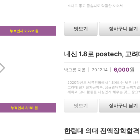
소재도 좋고 글솜씨도 탁월한 자소서
맛보기
장바구니 담기
누적인세 2,272 원
6,000
원
박그릇 지음 | 20.12.14 |
2020학년도 서류전형에서 1.8이라는 낮은 내신
고려대 전기전자공학부, 성균관대학교 공학계열
세특과 교내 활동을 내실있게 채우는 것도 중요
냐가 관건이겠죠? 참고하셔서 대입에 도움 받으
맛보기
장바구니 담기
누적인세 8,181 원
한림대 의대 전액장학합격