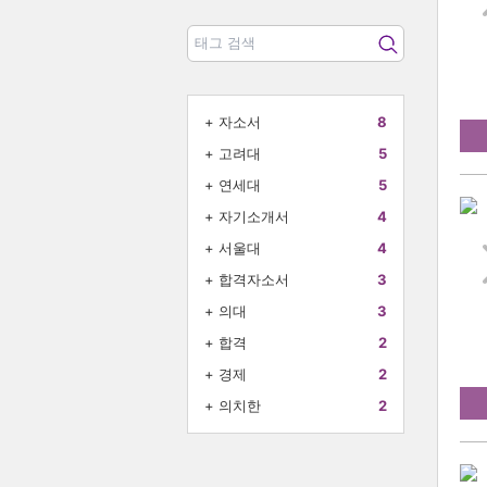
+
자소서
8
+
고려대
5
+
연세대
5
+
자기소개서
4
+
서울대
4
+
합격자소서
3
+
의대
3
+
합격
2
+
경제
2
+
의치한
2