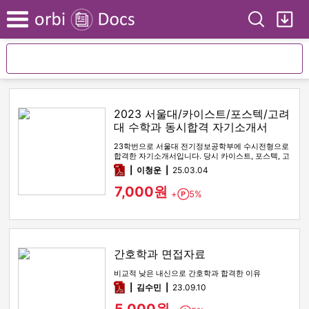
Search
My
Menu
2023 서울대/카이스트/포스텍/고려
대 수학과 동시합격 자기소개서
23학번으로 서울대 전기정보공학부에 수시전형으로
합격한 자기소개서입니다. 당시 카이스트, 포스텍, 고
려대 수학과에도 전부 최…
pdf
이청운
25.03.04
7,000원
+
5%
Point
간호학과 면접자료
비교적 낮은 내신으로 간호학과 합격한 이유
pdf
김수민
23.09.10