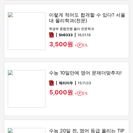
이렇게 적어도 합격할 수 있다? 서울
대 물리학과(천문)
학생부 종합전형 물리 천문학과
pdf
Sh9333
16.01.16
3,500원
+
5%
Point
수능 10일만에 영어 문제더맞추자!
pdf
체리마두
15.11.03
5,000원
+
5%
Point
수능 20일 전, 영어 등급 올리는 TIP