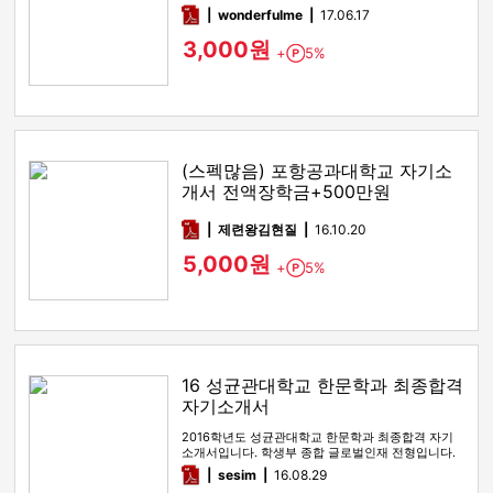
pdf
wonderfulme
17.06.17
3,000원
+
5%
Point
(스펙많음) 포항공과대학교 자기소
개서 전액장학금+500만원
pdf
제련왕김현질
16.10.20
5,000원
+
5%
Point
16 성균관대학교 한문학과 최종합격
자기소개서
2016학년도 성균관대학교 한문학과 최종합격 자기
소개서입니다. 학생부 종합 글로벌인재 전형입니다.
1,2,3 항목이 포함되어…
pdf
sesim
16.08.29