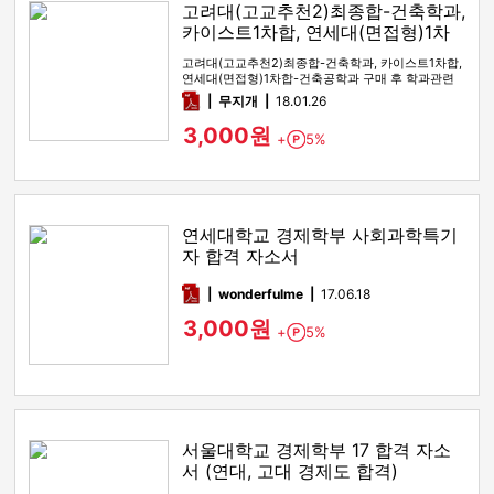
고려대(고교추천2)최종합-건축학과,
카이스트1차합, 연세대(면접형)1차
합-건축공학과
고려대(고교추천2)최종합-건축학과, 카이스트1차합,
연세대(면접형)1차합-건축공학과 구매 후 학과관련
자소서 작성방안이나, …
pdf
무지개
18.01.26
3,000원
+
5%
Point
연세대학교 경제학부 사회과학특기
자 합격 자소서
pdf
wonderfulme
17.06.18
3,000원
+
5%
Point
서울대학교 경제학부 17 합격 자소
서 (연대, 고대 경제도 합격)