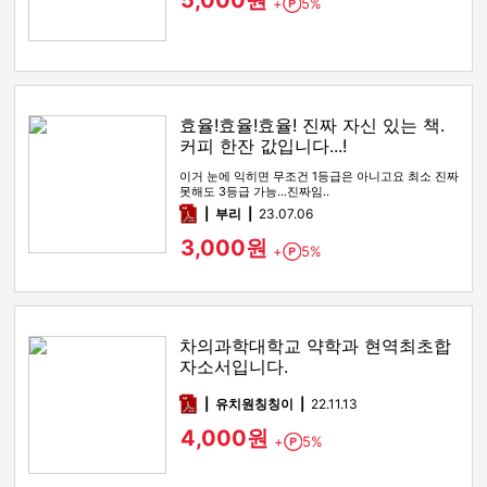
5,000원
+
5%
Point
효율!효율!효율! 진짜 자신 있는 책.
커피 한잔 값입니다...!
이거 눈에 익히면 무조건 1등급은 아니고요 최소 진짜
못해도 3등급 가능...진짜임..
pdf
부리
23.07.06
3,000원
+
5%
Point
차의과학대학교 약학과 현역최초합
자소서입니다.
pdf
유치원칭칭이
22.11.13
4,000원
+
5%
Point