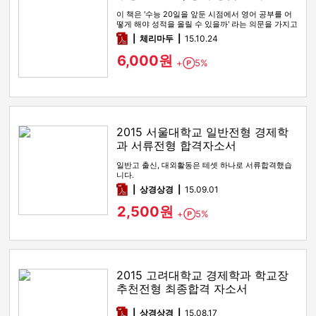
이 책은 '수능 20일을 앞둔 시점에서 영어 공부를 어
떻게 해야 성적을 올릴 수 있을까' 라는 의문을 가지고
있는 학생들을 …
pdf
체리마두
15.10.24
6,000원
+
5%
Point
2015 서울대학교 일반전형 경제학
과 서류전형 합격자소서
일반고 출신, 대외활동은 테셋 하나로 서류합격했습
니다.
pdf
상경상경
15.09.01
2,500원
+
5%
Point
2015 고려대학교 경제학과 학교장
추천전형 최종합격 자소서
pdf
상경상경
15.08.17