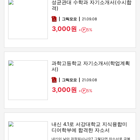
성균관대 수학과 자기소개서(수시합
격)
pdf
그릭모모
21.09.08
3,000원
+
5%
Point
과학고등학교 자기소개서(학업계획
서)
pdf
그릭모모
21.09.08
3,000원
+
5%
Point
내신 4.1로 서강대학교 지식융합미
디어학부에 합격한 자소서
내신이 낮아 걱정되시나요? 그렇다면 자소서로 극복