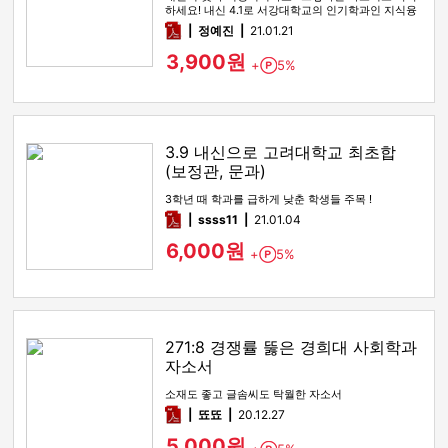
하세요! 내신 4.1로 서강대학교의 인기학과인 지식융
합미디어학부에 합격한 자…
pdf
정예진
21.01.21
3,900원
+
5%
Point
3.9 내신으로 고려대학교 최초합
(보정관, 문과)
3학년 때 학과를 급하게 낮춘 학생들 주목 !
pdf
ssss11
21.01.04
6,000원
+
5%
Point
271:8 경쟁률 뚫은 경희대 사회학과
자소서
소재도 좋고 글솜씨도 탁월한 자소서
pdf
뚀뚀
20.12.27
5,000원