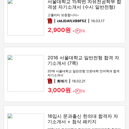
서울대학교 15학번 자유전공학부 합
격생 자기소개서 (수시 일반전형)
고퀄리티 보증합니다~
pdf
cldJDAfLVB9F5Z
16.03.17
2,900원
+
5%
Point
2016 서울대학교 일반전형 합격 자
기소개서 (7쪽)
2016 서울대학교 일반전형 인문대학 언어학과 합격
자기소개서
pdf
희애기
16.02.21
3,000원
+
5%
Point
16입시 문과출신 한의대 합격자 자
기소개서 + 첨삭 패키지