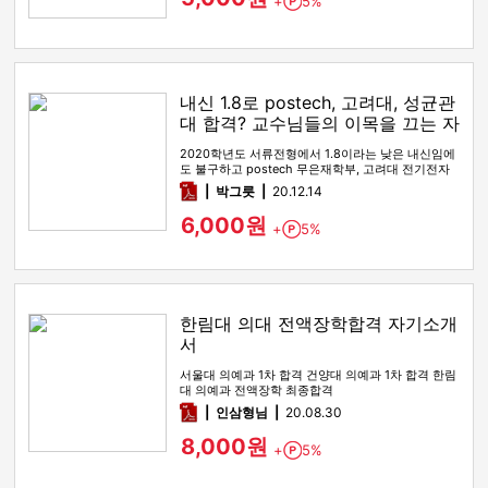
+
5%
Point
내신 1.8로 postech, 고려대, 성균관
대 합격? 교수님들의 이목을 끄는 자
소서!
2020학년도 서류전형에서 1.8이라는 낮은 내신임에
도 불구하고 postech 무은재학부, 고려대 전기전자
공학부, 성균관대학…
pdf
박그릇
20.12.14
6,000원
+
5%
Point
한림대 의대 전액장학합격 자기소개
서
서울대 의예과 1차 합격 건양대 의예과 1차 합격 한림
대 의예과 전액장학 최종합격
pdf
인삼형님
20.08.30
8,000원
+
5%
Point