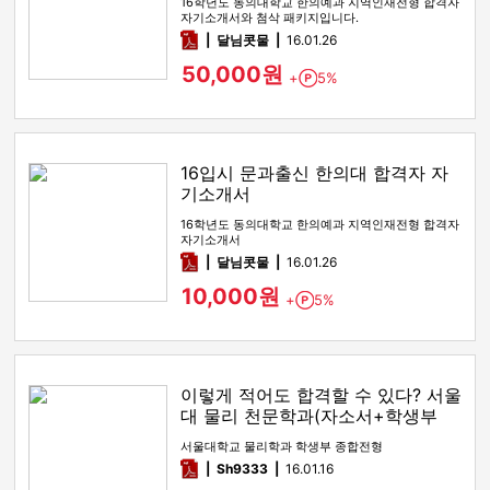
16학년도 동의대학교 한의예과 지역인재전형 합격자
자기소개서와 첨삭 패키지입니다.
pdf
달님콧물
16.01.26
50,000원
+
5%
Point
16입시 문과출신 한의대 합격자 자
기소개서
16학년도 동의대학교 한의예과 지역인재전형 합격자
자기소개서
pdf
달님콧물
16.01.26
10,000원
+
5%
Point
이렇게 적어도 합격할 수 있다? 서울
대 물리 천문학과(자소서+학생부
+면접)
서울대학교 물리학과 학생부 종합전형
pdf
Sh9333
16.01.16