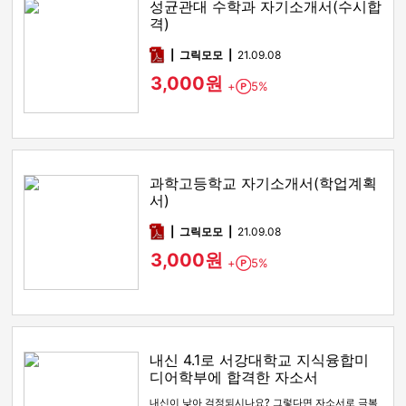
성균관대 수학과 자기소개서(수시합
격)
pdf
그릭모모
21.09.08
3,000원
+
5%
Point
과학고등학교 자기소개서(학업계획
서)
pdf
그릭모모
21.09.08
3,000원
+
5%
Point
내신 4.1로 서강대학교 지식융합미
디어학부에 합격한 자소서
내신이 낮아 걱정되시나요? 그렇다면 자소서로 극복