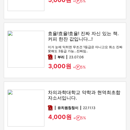
5,000원
+
5%
Point
효율!효율!효율! 진짜 자신 있는 책.
커피 한잔 값입니다...!
이거 눈에 익히면 무조건 1등급은 아니고요 최소 진짜
못해도 3등급 가능...진짜임..
pdf
부리
23.07.06
3,000원
+
5%
Point
차의과학대학교 약학과 현역최초합
자소서입니다.
pdf
유치원칭칭이
22.11.13
4,000원
+
5%
Point