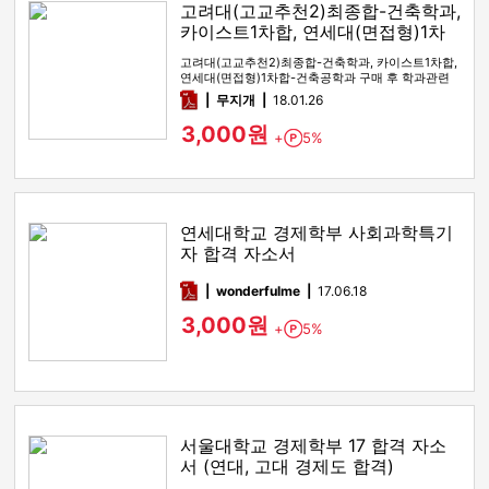
고려대(고교추천2)최종합-건축학과,
카이스트1차합, 연세대(면접형)1차
합-건축공학과
고려대(고교추천2)최종합-건축학과, 카이스트1차합,
연세대(면접형)1차합-건축공학과 구매 후 학과관련
자소서 작성방안이나, …
pdf
무지개
18.01.26
3,000원
+
5%
Point
연세대학교 경제학부 사회과학특기
자 합격 자소서
pdf
wonderfulme
17.06.18
3,000원
+
5%
Point
서울대학교 경제학부 17 합격 자소
서 (연대, 고대 경제도 합격)