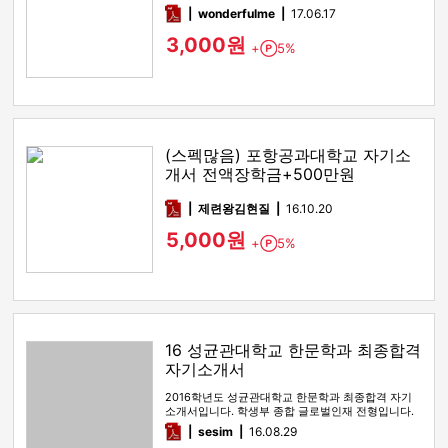
pdf
wonderfulme
17.06.17
3,000원
+
5%
Point
(스펙많음) 포항공과대학교 자기소
개서 전액장학금+500만원
pdf
제련왕김현질
16.10.20
5,000원
+
5%
Point
16 성균관대학교 한문학과 최종합격
자기소개서
2016학년도 성균관대학교 한문학과 최종합격 자기
소개서입니다. 학생부 종합 글로벌인재 전형입니다.
1,2,3 항목이 포함되어…
pdf
sesim
16.08.29