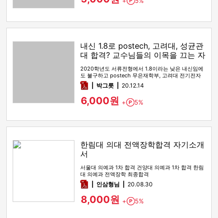
+
5%
Point
내신 1.8로 postech, 고려대, 성균관
대 합격? 교수님들의 이목을 끄는 자
소서!
2020학년도 서류전형에서 1.8이라는 낮은 내신임에
도 불구하고 postech 무은재학부, 고려대 전기전자
공학부, 성균관대학…
pdf
박그릇
20.12.14
6,000원
+
5%
Point
한림대 의대 전액장학합격 자기소개
서
서울대 의예과 1차 합격 건양대 의예과 1차 합격 한림
대 의예과 전액장학 최종합격
pdf
인삼형님
20.08.30
8,000원
+
5%
Point