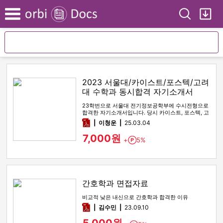
Search
My
Menu
2023 서울대/카이스트/포스텍/고려
대 수학과 동시합격 자기소개서
23학번으로 서울대 전기정보공학부에 수시전형으로
합격한 자기소개서입니다. 당시 카이스트, 포스텍, 고
려대 수학과에도 전부 최…
pdf
이청운
25.03.04
7,000원
+
5%
Point
간호학과 면접자료
비교적 낮은 내신으로 간호학과 합격한 이유
pdf
김수민
23.09.10