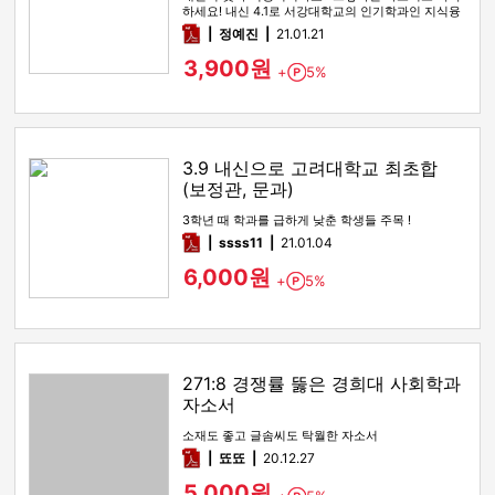
하세요! 내신 4.1로 서강대학교의 인기학과인 지식융
합미디어학부에 합격한 자…
pdf
정예진
21.01.21
3,900원
+
5%
Point
3.9 내신으로 고려대학교 최초합
(보정관, 문과)
3학년 때 학과를 급하게 낮춘 학생들 주목 !
pdf
ssss11
21.01.04
6,000원
+
5%
Point
271:8 경쟁률 뚫은 경희대 사회학과
자소서
소재도 좋고 글솜씨도 탁월한 자소서
pdf
뚀뚀
20.12.27
5,000원