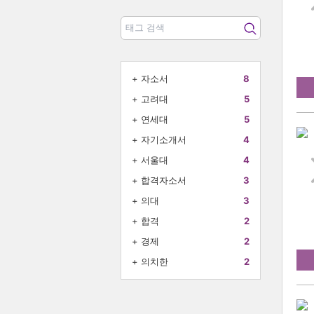
+
자소서
8
+
고려대
5
+
연세대
5
+
자기소개서
4
+
서울대
4
+
합격자소서
3
+
의대
3
+
합격
2
+
경제
2
+
의치한
2