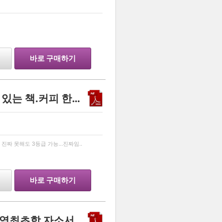
…
바로 구매하기
효율!효율!효율! 진짜 자신 있는 책.커피 한잔 값입니다...!
…
진짜 못해도 3등급 가능...진짜임..
바로 구매하기
차의과학대학교 약학과 현역최초합 자소서입니다.