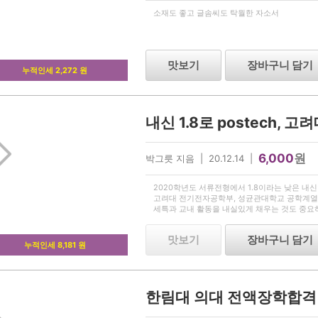
소재도 좋고 글솜씨도 탁월한 자소서
맛보기
장바구니 담기
누적인세 2,272 원
6,000
원
박그릇 지음 | 20.12.14 |
2020학년도 서류전형에서 1.8이라는 낮은 내신
고려대 전기전자공학부, 성균관대학교 공학계열
세특과 교내 활동을 내실있게 채우는 것도 중요
냐가 관건이겠죠? 참고하셔서 대입에 도움 받으
맛보기
장바구니 담기
누적인세 8,181 원
한림대 의대 전액장학합격