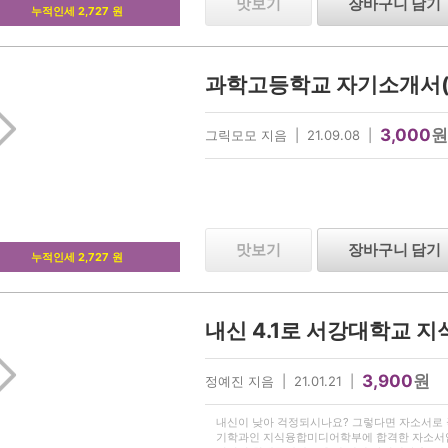
맛보기
장바구니 담기
누적인세 2,727 원
과학고등학교 자기소개서
3,000
원
그릭모모 지음 | 21.09.08 |
맛보기
장바구니 담기
누적인세 2,727 원
3,900
원
정예진 지음 | 21.01.21 |
내신이 낮아 걱정되시나요? 그렇다면 자소서로 극
기학과인 지식융합미디어학부에 합격한 자소서입