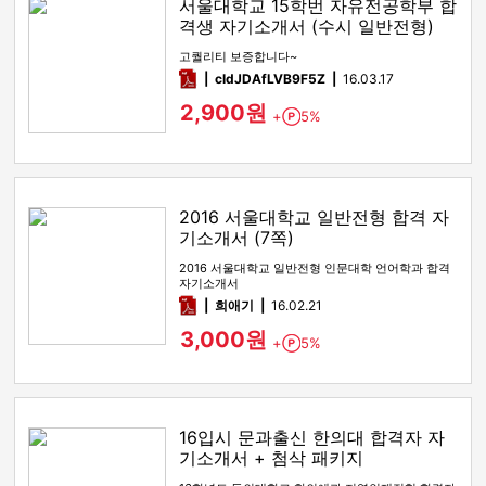
서울대학교 15학번 자유전공학부 합
격생 자기소개서 (수시 일반전형)
고퀄리티 보증합니다~
pdf
cldJDAfLVB9F5Z
16.03.17
2,900원
+
5%
Point
2016 서울대학교 일반전형 합격 자
기소개서 (7쪽)
2016 서울대학교 일반전형 인문대학 언어학과 합격
자기소개서
pdf
희애기
16.02.21
3,000원
+
5%
Point
16입시 문과출신 한의대 합격자 자
기소개서 + 첨삭 패키지