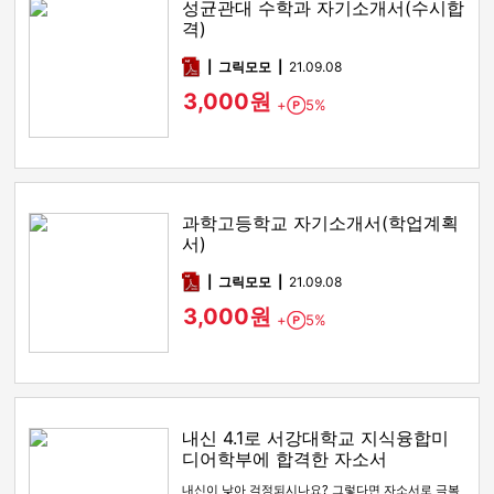
성균관대 수학과 자기소개서(수시합
격)
pdf
그릭모모
21.09.08
3,000원
+
5%
Point
과학고등학교 자기소개서(학업계획
서)
pdf
그릭모모
21.09.08
3,000원
+
5%
Point
내신 4.1로 서강대학교 지식융합미
디어학부에 합격한 자소서
내신이 낮아 걱정되시나요? 그렇다면 자소서로 극복