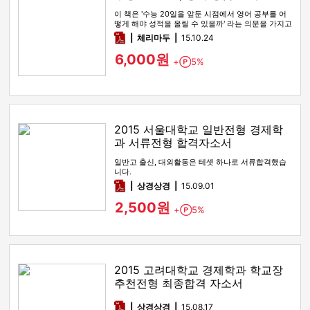
이 책은 '수능 20일을 앞둔 시점에서 영어 공부를 어
떻게 해야 성적을 올릴 수 있을까' 라는 의문을 가지고
있는 학생들을 …
pdf
체리마두
15.10.24
6,000원
+
5%
Point
2015 서울대학교 일반전형 경제학
과 서류전형 합격자소서
일반고 출신, 대외활동은 테셋 하나로 서류합격했습
니다.
pdf
상경상경
15.09.01
2,500원
+
5%
Point
2015 고려대학교 경제학과 학교장
추천전형 최종합격 자소서
pdf
상경상경
15.08.17