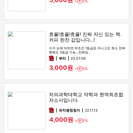
5,000원
+
5%
Point
효율!효율!효율! 진짜 자신 있는 책.
커피 한잔 값입니다...!
이거 눈에 익히면 무조건 1등급은 아니고요 최소 진짜
못해도 3등급 가능...진짜임..
pdf
부리
23.07.06
3,000원
+
5%
Point
차의과학대학교 약학과 현역최초합
자소서입니다.
pdf
유치원칭칭이
22.11.13
4,000원
+
5%
Point