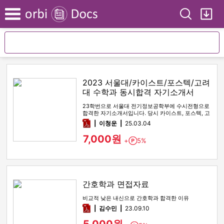
Search
My
Menu
2023 서울대/카이스트/포스텍/고려
대 수학과 동시합격 자기소개서
23학번으로 서울대 전기정보공학부에 수시전형으로
합격한 자기소개서입니다. 당시 카이스트, 포스텍, 고
려대 수학과에도 전부 최…
pdf
이청운
25.03.04
7,000원
+
5%
Point
간호학과 면접자료
비교적 낮은 내신으로 간호학과 합격한 이유
pdf
김수민
23.09.10