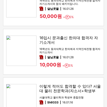
16학년도 동의대학교 한의예과 지역인재전형 합격자
자기소개서와 첨삭 패키지입니다.
pdf
달님콧물
16.01.26
50,000원
+
5%
Point
16입시 문과출신 한의대 합격자 자
기소개서
16학년도 동의대학교 한의예과 지역인재전형 합격자
자기소개서
pdf
달님콧물
16.01.26
10,000원
+
5%
Point
이렇게 적어도 합격할 수 있다? 서울
대 물리 천문학과(자소서+학생부
+면접)
서울대학교 물리학과 학생부 종합전형
pdf
Sh9333
16.01.16