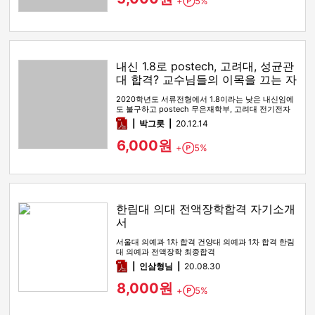
+
5%
Point
내신 1.8로 postech, 고려대, 성균관
대 합격? 교수님들의 이목을 끄는 자
소서!
2020학년도 서류전형에서 1.8이라는 낮은 내신임에
도 불구하고 postech 무은재학부, 고려대 전기전자
공학부, 성균관대학…
pdf
박그릇
20.12.14
6,000원
+
5%
Point
한림대 의대 전액장학합격 자기소개
서
서울대 의예과 1차 합격 건양대 의예과 1차 합격 한림
대 의예과 전액장학 최종합격
pdf
인삼형님
20.08.30
8,000원
+
5%
Point