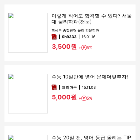
이렇게 적어도 합격할 수 있다? 서울
대 물리학과(천문)
학생부 종합전형 물리 천문학과
pdf
Sh9333
16.01.16
3,500원
+
5%
Point
수능 10일만에 영어 문제더맞추자!
pdf
체리마두
15.11.03
5,000원
+
5%
Point
수능 20일 전, 영어 등급 올리는 TIP