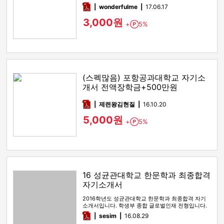
pdf
wonderfulme
17.06.17
3,000원
+
5%
Point
(스펙많음) 포항공과대학교 자기소
개서 전액장학금+500만원
pdf
제련왕김현질
16.10.20
5,000원
+
5%
Point
16 성균관대학교 한문학과 최종합격
자기소개서
2016학년도 성균관대학교 한문학과 최종합격 자기
소개서입니다. 학생부 종합 글로벌인재 전형입니다.
1,2,3 항목이 포함되어…
pdf
sesim
16.08.29