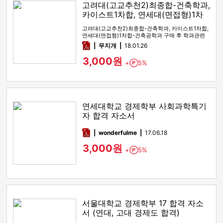
고려대(고교추천2)최종합-건축학과,
카이스트1차합, 연세대(면접형)1차
합-건축공학과
고려대(고교추천2)최종합-건축학과, 카이스트1차합,
연세대(면접형)1차합-건축공학과 구매 후 학과관련
자소서 작성방안이나, …
pdf
무지개
18.01.26
3,000원
+
5%
Point
연세대학교 경제학부 사회과학특기
자 합격 자소서
pdf
wonderfulme
17.06.18
3,000원
+
5%
Point
서울대학교 경제학부 17 합격 자소
서 (연대, 고대 경제도 합격)