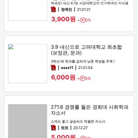
하세요! 내신 4.1로 서강대학교의 인기학과인 지식융
합미디어학부에 합격한 자…
pdf
정예진
21.01.21
3,900원
+
5%
Point
3.9 내신으로 고려대학교 최초합
(보정관, 문과)
3학년 때 학과를 급하게 낮춘 학생들 주목 !
pdf
ssss11
21.01.04
6,000원
+
5%
Point
271:8 경쟁률 뚫은 경희대 사회학과
자소서
소재도 좋고 글솜씨도 탁월한 자소서
pdf
뚀뚀
20.12.27
5,000원