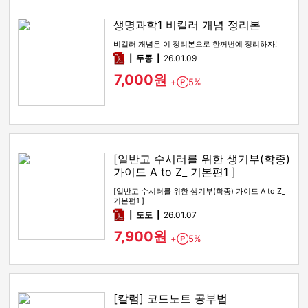
생명과학1 비킬러 개념 정리본
비킬러 개념은 이 정리본으로 한꺼번에 정리하자!
pdf
두콩
26.01.09
7,000원
+
5%
Point
[일반고 수시러를 위한 생기부(학종)
가이드 A to Z_ 기본편1 ]
[일반고 수시러를 위한 생기부(학종) 가이드 A to Z_
기본편1 ]
pdf
도도
26.01.07
7,900원
+
5%
Point
[칼럼] 코드노트 공부법