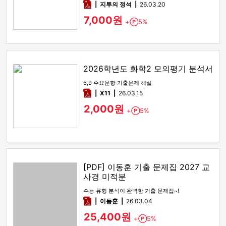
pdf
지투의 정석
26.03.20
7,000원
+
5%
Point
2026학년도 화학2 모의평기 분석서
6,9 주요문항 기출문제 해설
pdf
X11
26.03.15
2,000원
+
5%
Point
[PDF] 이동훈 기출 문제집 2027 교
사경 미적분
수능 유형 분석이 완벽한 기출 문제집~!
pdf
이동훈
26.03.04
25,400원
+
5%
Point