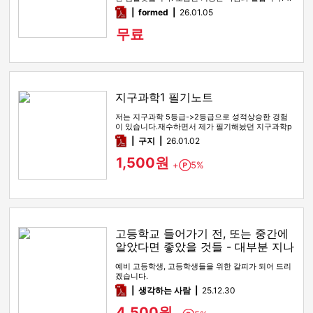
학습할 교재 선택…
pdf
formed
26.01.05
무료
지구과학1 필기노트
저는 지구과학 5등급->2등급으로 성적상승한 경험
이 있습니다.재수하면서 제가 필기해놨던 지구과학p
df파일을 팝니다.pdf15…
pdf
구지
26.01.02
1,500원
+
5%
Point
고등학교 들어가기 전, 또는 중간에
알았다면 좋았을 것들 - 대부분 지나
고 나서 후회하는 것들 (4페이지)
예비 고등학생, 고등학생들을 위한 갈피가 되어 드리
겠습니다.
pdf
생각하는 사람
25.12.30
4,500원