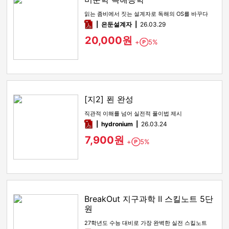
읽는 좀비에서 짓는 설계자로 독해의 OS를 바꾸다
pdf
은둔설계자
26.03.29
20,000원
+
5%
Point
[지2] 푄 완성
직관적 이해를 넘어 실전적 풀이법 제시
pdf
hydronium
26.03.24
7,900원
+
5%
Point
BreakOut 지구과학 Ⅱ 스킬노트 5단
원
27학년도 수능 대비로 가장 완벽한 실전 스킬노트