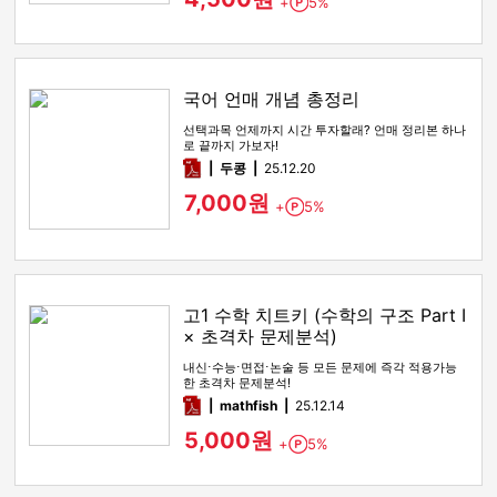
+
5%
Point
국어 언매 개념 총정리
선택과목 언제까지 시간 투자할래? 언매 정리본 하나
로 끝까지 가보자!
pdf
두콩
25.12.20
7,000원
+
5%
Point
고1 수학 치트키 (수학의 구조 Part I
× 초격차 문제분석)
내신⋅수능⋅면접⋅논술 등 모든 문제에 즉각 적용가능
한 초격차 문제분석!
pdf
mathfish
25.12.14
5,000원
+
5%
Point