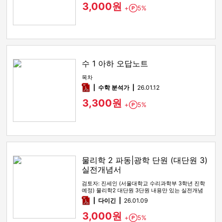
3,000원
+
5%
Point
수 1 아하 오답노트
목차
pdf
수학 분석가
26.01.12
3,300원
+
5%
Point
물리학 2 파동|광학 단원 (대단원 3)
실전개념서
검토자: 진세인 (서울대학교 수리과학부 3학년 진학
예정) 물리학2 대단원 3단원 내용만 있는 실전개념
전자책입니다. 기본개…
pdf
다이긴
26.01.09
3,000원
+
5%
Point