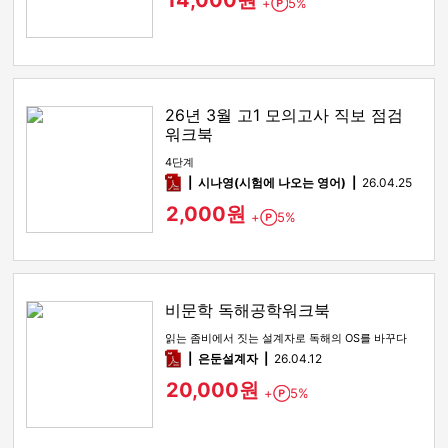
14,000원
+
5%
Point
26년 3월 고1 모의고사 직보 점검
워크북
4단계
pdf
시나영(시험에 나오는 영어)
26.04.25
2,000원
+
5%
Point
비문학 독해공학워크북
읽는 좀비에서 짓는 설계자로 독해의 OS를 바꾸다
pdf
은둔설계자
26.04.12
20,000원
+
5%
Point