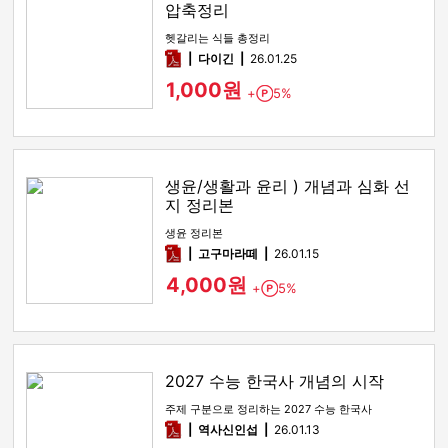
압축정리
헷갈리는 식들 총정리
pdf
다이긴
26.01.25
1,000원
+
5%
Point
생윤/생활과 윤리 ) 개념과 심화 선
지 정리본
생윤 정리본
pdf
고구마라떼
26.01.15
4,000원
+
5%
Point
2027 수능 한국사 개념의 시작
주제 구분으로 정리하는 2027 수능 한국사
pdf
역사신인섭
26.01.13