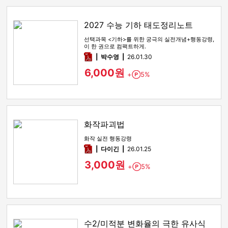
2027 수능 기하 태도정리노트
선택과목 <기하>를 위한 궁극의 실전개념+행동강령,
이 한 권으로 컴팩트하게.
pdf
박수영
26.01.30
6,000원
+
5%
Point
화작파괴법
화작 실전 행동강령
pdf
다이긴
26.01.25
3,000원
+
5%
Point
수2/미적분 변화율의 극한 유사식