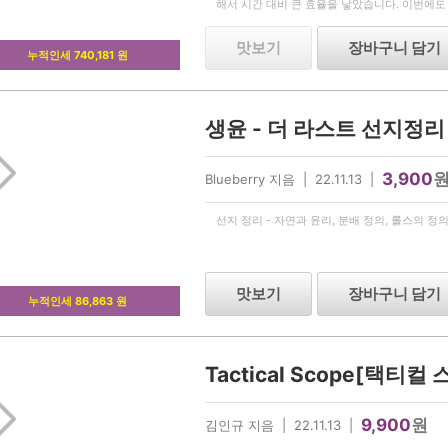
해서 시간 대비 큰 효율을 낳았습니다. 이번에도 T
될 수 있도록 신중하게 소재를 선별하였고, 여
맛보기
장바구니 담기
누적인세 740,181 원
3,900
Blueberry 지음 | 22.11.13 |
선지 정리 - 자연과 윤리, 분배 정의, 롤스의 정
맛보기
장바구니 담기
누적인세 86,863 원
Tactical Scope[택티컬
9,900
원
김인규 지음 | 22.11.13 |