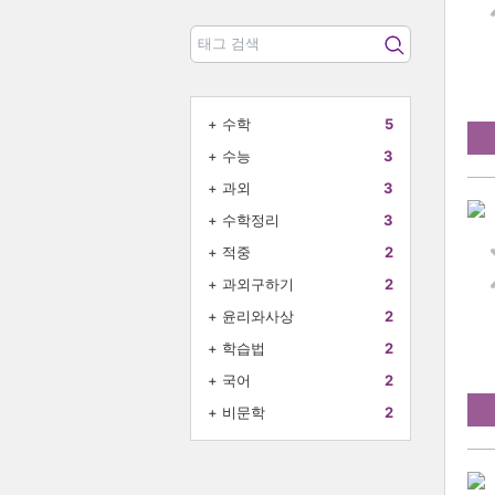
+
수학
5
+
수능
3
+
과외
3
+
수학정리
3
+
적중
2
+
과외구하기
2
+
윤리와사상
2
+
학습법
2
+
국어
2
+
비문학
2