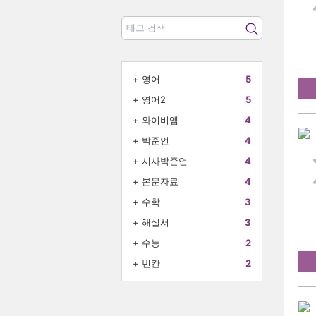
+
영어
5
+
영어2
5
+
와이비엠
4
+
박준언
4
+
시사박준언
4
+
본문자료
4
+
수학
3
+
해설서
3
+
수능
2
+
빈칸
2