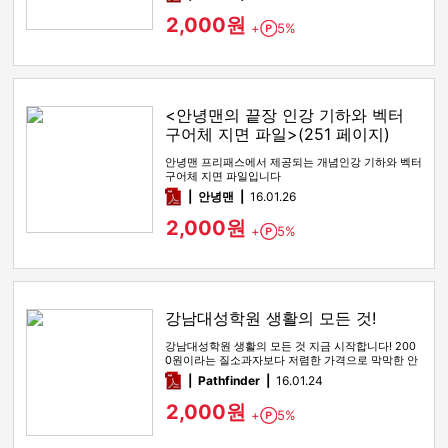
2,000원
+
5%
Point
<안녕맨의 끝장 인강 기하와 벡터
구어체 지면 파일>(251 페이지)
안녕맨 프리패스에서 제공되는 개념인강 기하와 벡터
구어체 지면 파일입니다
pdf
안녕맨
16.01.26
2,000원
+
5%
Point
강남대성학원 생활의 모든 것!
강남대성학원 생활의 모든 것 지금 시작합니다! 200
0원이라는 질소과자보다 저렴한 가격으로 막막한 안
개를 걷어드립니다.
pdf
Pathfinder
16.01.24
2,000원
+
5%
Point