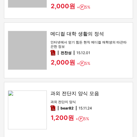
2,000원
+
5%
Point
메디컬 대학 생활의 정석
인터넷에서 얻기 힘든 현직 메디컬 재학생의 따끈따
끈한 정보
pdf
전찬성
15.12.01
2,000원
+
5%
Point
과외 전단지 양식 모음
과외 전단지 양식
pdf
bear82
15.11.24
1,200원
+
5%
Point