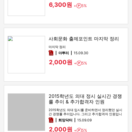
6,300원
+
5%
Point
사회문화 출제포인트 마지막 정리
마지막 정리
pdf
야뿌리
15.09.30
2,000원
+
5%
Point
2015학년도 의대 정시 실시간 경쟁
률 추이 & 추가합격자 인원
2015학년도 의대 입시를 준비하면서 정리했던 실시
간 경쟁률 추이입니다. 그리고 추가합격자 인원입니
다. 이곳에는 객관적 자료…
pdf
희망닥터
15.09.09
2,000원
+
5%
Point