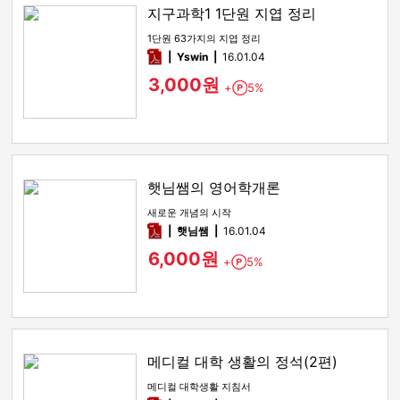
지구과학1 1단원 지엽 정리
1단원 63가지의 지엽 정리
pdf
Yswin
16.01.04
3,000원
+
5%
Point
햇님쌤의 영어학개론
새로운 개념의 시작
pdf
햇님쌤
16.01.04
6,000원
+
5%
Point
메디컬 대학 생활의 정석(2편)
메디컬 대학생활 지침서