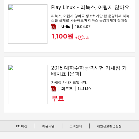
Play Linux - 리눅스, 어렵지 않아요!
리눅스, 어렵지 않아요!생소하기만 한 운영체제 리눅
스를 실제로 사용해보며 리눅스 운영체제와 친해질
수 있길 바랍니다.
pdf
U-lis
15.04.07
1,100원
+
5%
Point
2015 대학수학능력시험 가채점 가
배치표 [문과]
가채점 가배치표입니다.
pdf
페로즈
14.11.10
무료
PC 버전
이용약관
고객센터
개인정보취급방침