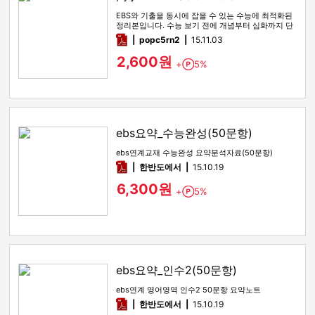
EBS와 기출을 동시에 잡을 수 있는 수능에 최적화된
정리본입니다. 수능 보기 전에 개념부터 심화까지 단
박 정리가 필요한 …
pdf
popc5rn2
15.11.03
2,600원
+
5%
Point
ebs요약_수능완성(50문항)
ebs연계교재 수능완성 요약분석자료(50문항)
pdf
한반도에서
15.10.19
6,300원
+
5%
Point
ebs요약_인수2(50문항)
ebs연계 영어영역 인수2 50문항 요약노트
pdf
한반도에서
15.10.19