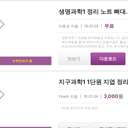
생명과학1 정리 노트 뼈대.
무료
이호성 지음 | 16.01.05 |
생명과학 1 내용을 정리해놓은 자료입니다. 살은
백지복습을 할 때 편하시라고 만들어놓은 틀입니다
p://orbi.kr/0007433400 참고. 지적, 추
든지 말해주세요.
맛보기
다운로드
누적인세 0 원
지구과학1 1단원 지엽 정
3,000
원
Yswin 지음 | 16.01.04 |
1단원 63가지의 지엽 정리