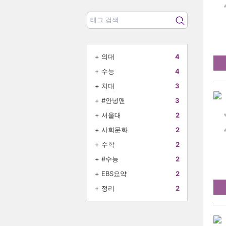
+
의대
4
+
수능
4
+
치대
3
+
#안녕맨
3
+
서울대
2
+
사회문화
2
+
수학
2
+
#수능
2
+
EBS요약
2
+
정리
2