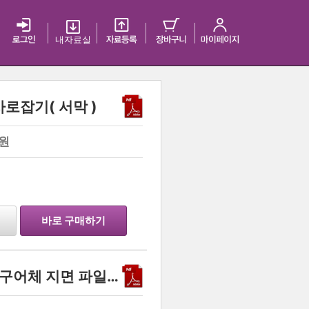
내 자료실
로잡기( 서막 )
원
…
바로 구매하기
<안녕맨의 끝장 인강 수 2 구어체 지면 파일>(195페이지)