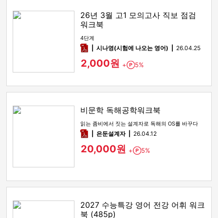
26년 3월 고1 모의고사 직보 점검
워크북
4단계
pdf
시나영(시험에 나오는 영어)
26.04.25
2,000원
+
5%
Point
비문학 독해공학워크북
읽는 좀비에서 짓는 설계자로 독해의 OS를 바꾸다
pdf
은둔설계자
26.04.12
20,000원
+
5%
Point
2027 수능특강 영어 전강 어휘 워크
북 (485p)