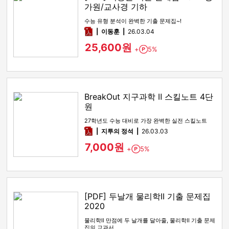
가원/교사경 기하
수능 유형 분석이 완벽한 기출 문제집~!
pdf
이동훈
26.03.04
25,600원
+
5%
Point
BreakOut 지구과학 Ⅱ 스킬노트 4단
원
27학년도 수능 대비로 가장 완벽한 실전 스킬노트
pdf
지투의 정석
26.03.03
7,000원
+
5%
Point
[PDF] 두날개 물리학II 기출 문제집
2020
물리학Ⅱ 만점에 두 날개를 달아줄, 물리학II 기출 문제
집의 교과서