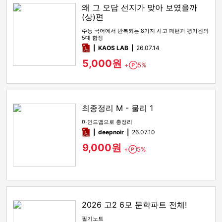
왜 그 오답 선지가 맞아 보였을까
(상)편
수능 국어에서 반복되는 8가지 사고 패턴과 평가원의
5대 함정
pdf
KAOS LAB
26.07.14
5,000원
+
5%
Point
최종정리 M - 물리 1
마인드맵으로 총정리
pdf
deepnoir
26.07.10
9,000원
+
5%
Point
2026 고2 6모 문학파트 전체!
필기노트