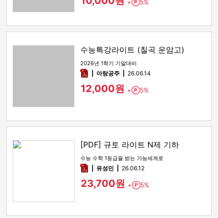
10,000원
+
5%
Point
수능특강라이트 (칠곡 운암고)
2026년 1학기 기말대비
pdf
아랑공주
26.06.14
12,000원
+
5%
Point
[PDF] 규토 라이트 N제 기하
수능 수학 1등급을 받는 가능세계로
pdf
유성민
26.06.12
23,700원
+
5%
Point