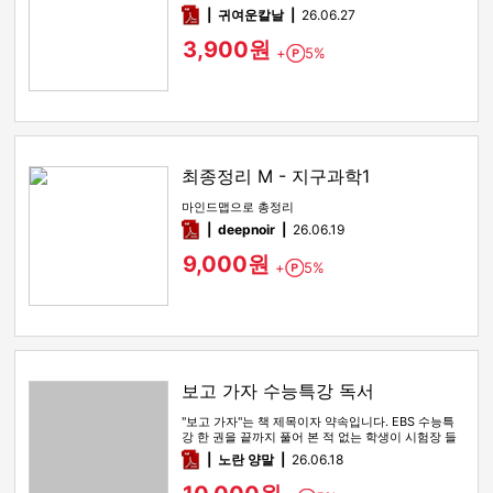
pdf
귀여운칼날
26.06.27
3,900원
+
5%
Point
최종정리 M - 지구과학1
마인드맵으로 총정리
pdf
deepnoir
26.06.19
9,000원
+
5%
Point
보고 가자 수능특강 독서
"보고 가자"는 책 제목이자 약속입니다. EBS 수능특
강 한 권을 끝까지 풀어 본 적 없는 학생이 시험장 들
어가기 전 마지막…
pdf
노란 양말
26.06.18