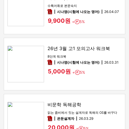
수특어휘로 본문숙지
pdf
시나영(시험에 나오는 영어)
26.04.07
9,900원
+
5%
Point
26년 3월 고1 모의고사 워크북
8단계 워크북
pdf
시나영(시험에 나오는 영어)
26.03.31
5,000원
+
5%
Point
비문학 독해공학
읽는 좀비에서 짓는 설계자로 독해의 OS를 바꾸다
pdf
은둔설계자
26.03.29
20,000원
+
5%
Point