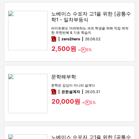
노베이스 수포자 고1을 위한 [공통수
학1 - 일차부등식
라이트쎈도 어려워하는 과외 학생을 위해 직접 제작
한 무한반복 & 기초 학습지
pdf
zero2hero
26.06.02
2,500원
+
5%
Point
문학해부학
문학은 감상이 아니라 설계다
pdf
은둔설계자
26.05.31
20,000원
+
5%
Point
노베이스 수포자 고1을 위한 [공통수