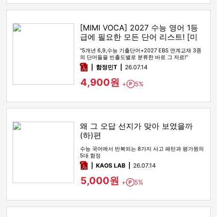
[MIMI VOCA] 2027 수능 영어 1등
급에 필요한 모든 단어 리스트! [미
미보카]
"5개년 6,9,수능 기출단어+2027 EBS 연계교재 3종
의 단어들을 빈출도별로 분류한 바로 그 자료!"
pdf
함정민T
26.07.14
4,900원
+
5%
Point
왜 그 오답 선지가 맞아 보였을까
(하)편
수능 국어에서 반복되는 8가지 사고 패턴과 평가원의
5대 함정
pdf
KAOS LAB
26.07.14
5,000원
+
5%
Point