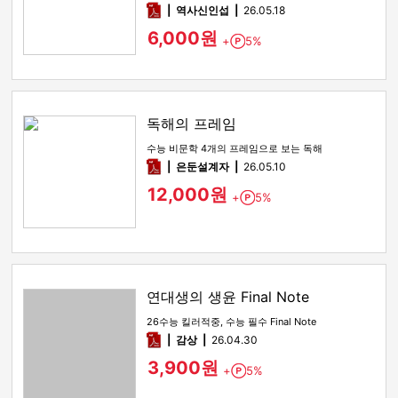
pdf
역사신인섭
26.05.18
6,000원
+
5%
Point
독해의 프레임
수능 비문학 4개의 프레임으로 보는 독해
pdf
은둔설계자
26.05.10
12,000원
+
5%
Point
연대생의 생윤 Final Note
26수능 킬러적중, 수능 필수 Final Note
pdf
감상​
26.04.30
3,900원
+
5%
Point