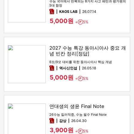
수능 국어에서 반복되는 8가지 사고 패턴과 평가원의
5대 함정
pdf
KAOS LAB
26.07.14
5,000원
+
5%
Point
2027 수능 특강 동아시아사 중요 개
념 빈칸 정리[정답]
6모/9모 대비를 위한 동아시아사 핵심 개념
pdf
역사신인섭
26.05.18
5,000원
+
5%
Point
연대생의 생윤 Final Note
26수능 킬러적중, 수능 필수 Final Note
pdf
감상​
26.04.30
3,900원
+
5%
Point