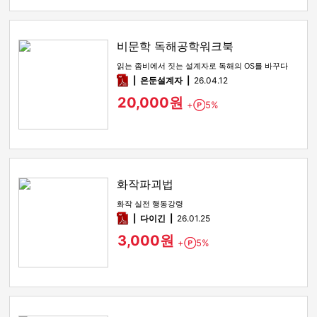
비문학 독해공학워크북
읽는 좀비에서 짓는 설계자로 독해의 OS를 바꾸다
pdf
은둔설계자
26.04.12
20,000원
+
5%
Point
화작파괴법
화작 실전 행동강령
pdf
다이긴
26.01.25
3,000원
+
5%
Point