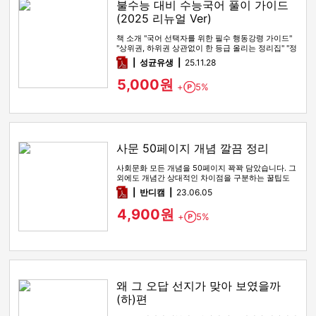
불수능 대비 수능국어 풀이 가이드
(2025 리뉴얼 Ver)
책 소개 "국어 선택자를 위한 필수 행동강령 가이드"
"상위권, 하위권 상관없이 한 등급 올리는 정리집" "정
시파이터 적극 …
pdf
성균유생
25.11.28
5,000원
+
5%
Point
사문 50페이지 개념 깔끔 정리
사회문화 모든 개념을 50페이지 꽉꽉 담았습니다. 그
외에도 개념간 상대적인 차이점을 구분하는 꿀팁도
함께 있습니다
pdf
반디캠
23.06.05
4,900원
+
5%
Point
왜 그 오답 선지가 맞아 보였을까
(하)편