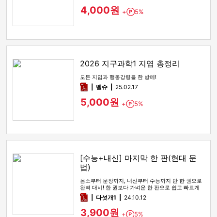
4,000원
+
5%
Point
2026 지구과학1 지엽 총정리
모든 지엽과 행동강령을 한 방에!
pdf
벨슈
25.02.17
5,000원
+
5%
Point
[수능+내신] 마지막 한 판(현대 문
법)
음소부터 문장까지, 내신부터 수능까지 단 한 권으로
완벽 대비! 한 권보다 가벼운 한 판으로 쉽고 빠르게
학습하세요.
pdf
다섯개1
24.10.12
3,900원
+
5%
Point