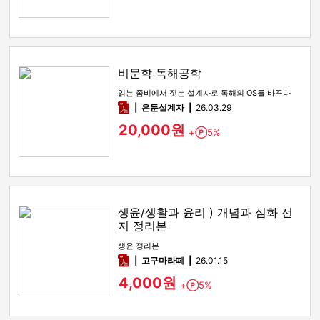
비문학 독해공학
읽는 좀비에서 짓는 설계자로 독해의 OS를 바꾸다
pdf
은둔설계자
26.03.29
20,000원
+
5%
Point
생윤/생활과 윤리 ) 개념과 심화 선
지 정리본
생윤 정리본
pdf
고구마라떼
26.01.15
4,000원
+
5%
Point