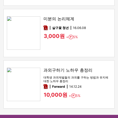
미분의 논리체계
pdf
살구꽃 청년
16.06.08
3,000원
+
5%
Point
과외구하기 노하우 총정리
대학생 과외재벌들의 과외를 구하는 방법과 유지에
대한 노하우 총정리
pdf
Forward
14.12.24
10,000원
+
5%
Point