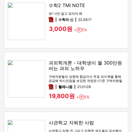
수학2 TMI NOTE
쉿! 너만 알고 있어야 해
pdf
수학의 신
22.06.11
3,000원
+
5%
Point
과외학개론 - 대학생이 월 300만원
버는 과외 노하우
구매자분들의 성원에 힘입어서 무료 피드백을 통해
궁금해 하시던점을 보강한 개정판 (기존 구매자분들
은 연락이나 댓글 남겨주시…
pdf
헬레니즘
21.01.09
19,800원
+
5%
Point
사관학교 자퇴한 사람
사관학교 입학 전 그리고 입학한 생도들이 읽어봤으