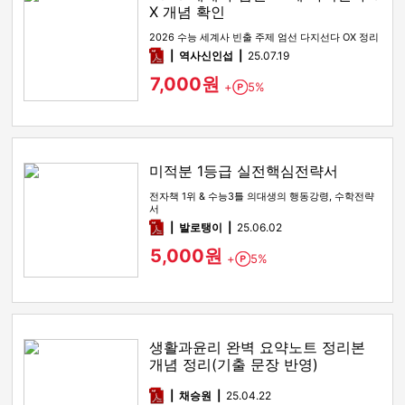
X 개념 확인
2026 수능 세계사 빈출 주제 엄선 다지선다 OX 정리
pdf
역사신인섭
25.07.19
7,000원
+
5%
Point
미적분 1등급 실전핵심전략서
전자책 1위 & 수능3틀 의대생의 행동강령, 수학전략
서
pdf
발로탱이
25.06.02
5,000원
+
5%
Point
생활과윤리 완벽 요약노트 정리본
개념 정리(기출 문장 반영)
pdf
채승원
25.04.22