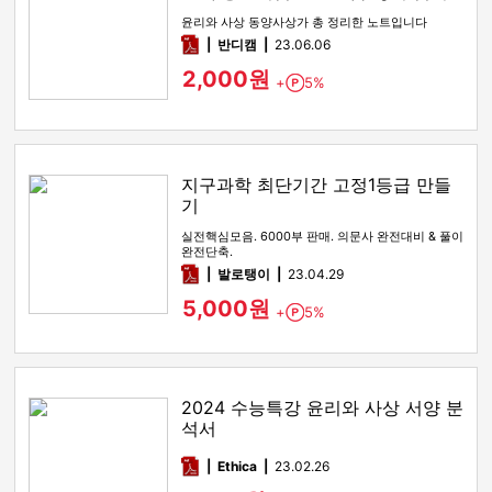
다! )
윤리와 사상 동양사상가 총 정리한 노트입니다
pdf
반디캠
23.06.06
2,000원
+
5%
Point
지구과학 최단기간 고정1등급 만들
기
실전핵심모음. 6000부 판매. 의문사 완전대비 & 풀이
완전단축.
pdf
발로탱이
23.04.29
5,000원
+
5%
Point
2024 수능특강 윤리와 사상 서양 분
석서
pdf
Ethica
23.02.26