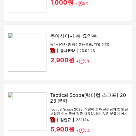
1,000원
+
5%
Point
동아시아사 총 요약본
동아시아사 총 정리본(+연표, 지엽 정리)
pdf
동사요약
23.02.23
2,900원
+
5%
Point
Tactical Scope[택티컬 스코프] 20
23 문학
Tactical Scope 2023. 작년에 희파 선생님과 함께 선
보였던 수능 국어 적중 자료입니다. 많은 분들이 아시
다시피…
pdf
김인규
22.11.14
5,900원
+
5%
Point