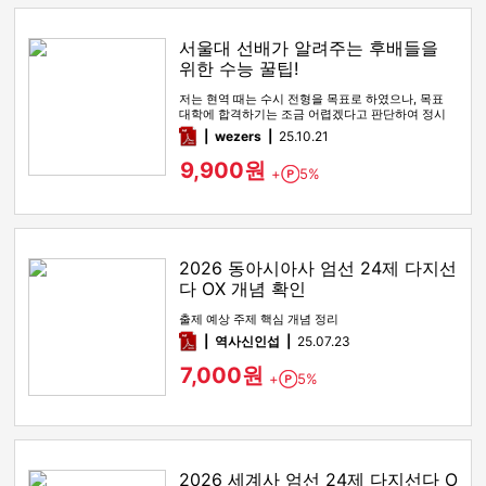
서울대 선배가 알려주는 후배들을
위한 수능 꿀팁!
저는 현역 때는 수시 전형을 목표로 하였으나, 목표
대학에 합격하기는 조금 어렵겠다고 판단하여 정시
전형을 노리며 재수를 시…
pdf
wezers
25.10.21
9,900원
+
5%
Point
2026 동아시아사 엄선 24제 다지선
다 OX 개념 확인
출제 예상 주제 핵심 개념 정리
pdf
역사신인섭
25.07.23
7,000원
+
5%
Point
2026 세계사 엄선 24제 다지선다 O