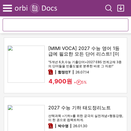
Search
My
Menu
[MIMI VOCA] 2027 수능 영어 1등
급에 필요한 모든 단어 리스트! [미
미보카]
"5개년 6,9,수능 기출단어+2027 EBS 연계교재 3종
의 단어들을 빈출도별로 분류한 바로 그 자료!"
pdf
함정민T
26.07.14
4,900원
+
5%
Point
2027 수능 기하 태도정리노트
선택과목 <기하>를 위한 궁극의 실전개념+행동강령,
이 한 권으로 컴팩트하게.
pdf
박수영
26.01.30