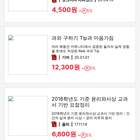
4,500원
+
5%
Point
과외 구하기 Tip과 마음가짐
여러 해동안 커뮤니티에서 검증된 필자의 실제 경험
을 토애도 작성된 Real 과외 Tip
pdf
기머
20.01.01
12,300원
+
5%
Point
2018학년도 기준 윤리와사상 교과
서 기반 요점정리
2018학년도 기준 윤리와사상 교과서 기반 정리 - 인
간의 삶과 윤리 사상 ~ 공리·의무와 윤리
pdf
옵리
17.11.14
6,800원
+
5%
Point