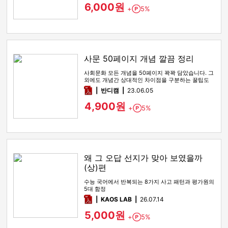
6,000원
+
5%
Point
사문 50페이지 개념 깔끔 정리
사회문화 모든 개념을 50페이지 꽉꽉 담았습니다. 그
외에도 개념간 상대적인 차이점을 구분하는 꿀팁도
함께 있습니다
pdf
반디캠
23.06.05
4,900원
+
5%
Point
왜 그 오답 선지가 맞아 보였을까
(상)편
수능 국어에서 반복되는 8가지 사고 패턴과 평가원의
5대 함정
pdf
KAOS LAB
26.07.14
5,000원
+
5%
Point