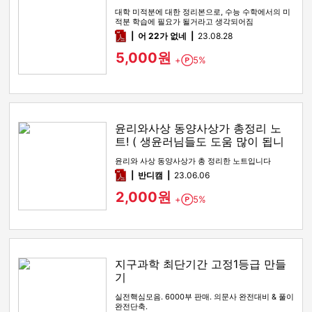
대학 미적분에 대한 정리본으로, 수능 수학에서의 미
적분 학습에 필요가 될거라고 생각되어짐
pdf
어 22가 없네
23.08.28
5,000원
+
5%
Point
윤리와사상 동양사상가 총정리 노
트! ( 생윤러님들도 도움 많이 됩니
다! )
윤리와 사상 동양사상가 총 정리한 노트입니다
pdf
반디캠
23.06.06
2,000원
+
5%
Point
지구과학 최단기간 고정1등급 만들
기
실전핵심모음. 6000부 판매. 의문사 완전대비 & 풀이
완전단축.