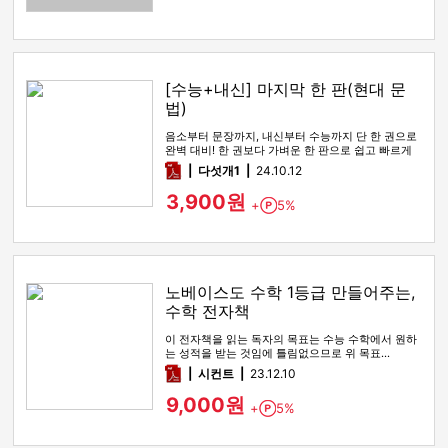
[수능+내신] 마지막 한 판(현대 문
법)
음소부터 문장까지, 내신부터 수능까지 단 한 권으로
완벽 대비! 한 권보다 가벼운 한 판으로 쉽고 빠르게
학습하세요.
pdf
다섯개1
24.10.12
3,900원
+
5%
Point
노베이스도 수학 1등급 만들어주는,
수학 전자책
이 전자책을 읽는 독자의 목표는 수능 수학에서 원하
는 성적을 받는 것임에 틀림없으므로 위 목표…
pdf
시컨트
23.12.10
9,000원
+
5%
Point