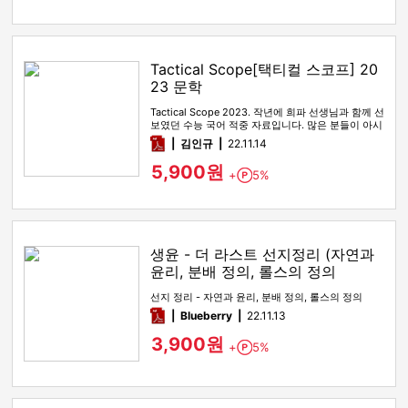
Tactical Scope[택티컬 스코프] 20
23 문학
Tactical Scope 2023. 작년에 희파 선생님과 함께 선
보였던 수능 국어 적중 자료입니다. 많은 분들이 아시
다시피…
pdf
김인규
22.11.14
5,900원
+
5%
Point
생윤 - 더 라스트 선지정리 (자연과
윤리, 분배 정의, 롤스의 정의
선지 정리 - 자연과 윤리, 분배 정의, 롤스의 정의
pdf
Blueberry
22.11.13
3,900원
+
5%
Point