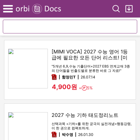
Search
My
Menu
[MIMI VOCA] 2027 수능 영어 1등
급에 필요한 모든 단어 리스트! [미
미보카]
"5개년 6,9,수능 기출단어+2027 EBS 연계교재 3종
의 단어들을 빈출도별로 분류한 바로 그 자료!"
pdf
함정민T
26.07.14
4,900원
+
5%
Point
2027 수능 기하 태도정리노트
선택과목 <기하>를 위한 궁극의 실전개념+행동강령,
이 한 권으로 컴팩트하게.
pdf
박수영
26.01.30