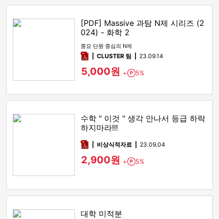
[PDF] Massive 과탐 N제 시리즈 (2
024) - 화학 2
중요 단원 중심의 N제
pdf
CLUSTER 팀
23.09.14
5,000원
+
5%
Point
수학 " 이것 " 생각 안나서 등급 하락
하지마라!!!
pdf
비상식적자료
23.09.04
2,900원
+
5%
Point
대학 미적분