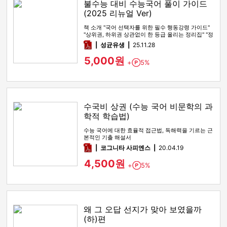
불수능 대비 수능국어 풀이 가이드
(2025 리뉴얼 Ver)
책 소개 "국어 선택자를 위한 필수 행동강령 가이드"
"상위권, 하위권 상관없이 한 등급 올리는 정리집" "정
시파이터 적극 …
pdf
성균유생
25.11.28
5,000원
+
5%
Point
수국비 상권 (수능 국어 비문학의 과
학적 학습법)
수능 국어에 대한 효율적 접근법, 독해력을 기르는 근
본적인 기출 해설서
pdf
코그니타 사피엔스
20.04.19
4,500원
+
5%
Point
왜 그 오답 선지가 맞아 보였을까
(하)편