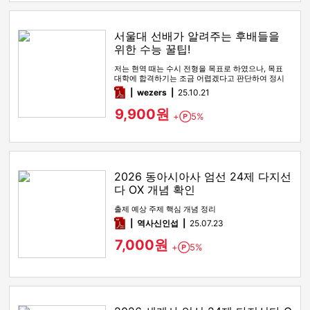
서울대 선배가 알려주는 후배들을
위한 수능 꿀팁!
저는 현역 때는 수시 전형을 목표로 하였으나, 목표
대학에 합격하기는 조금 어렵겠다고 판단하여 정시
전형을 노리며 재수를 시…
pdf
wezers
25.10.21
9,900원
+
5%
Point
2026 동아시아사 엄선 24제 다지선
다 OX 개념 확인
출제 예상 주제 핵심 개념 정리
pdf
역사신인섭
25.07.23
7,000원
+
5%
Point