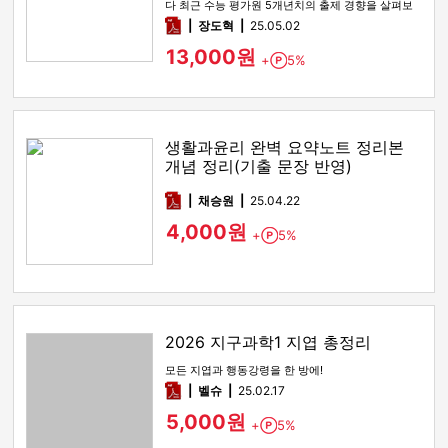
다 최근 수능 평가원 5개년치의 출제 경향을 살펴보
면 2022 9모, 2…
pdf
장도혁
25.05.02
13,000원
+
5%
Point
생활과윤리 완벽 요약노트 정리본
개념 정리(기출 문장 반영)
pdf
채승원
25.04.22
4,000원
+
5%
Point
2026 지구과학1 지엽 총정리
모든 지엽과 행동강령을 한 방에!
pdf
벨슈
25.02.17
5,000원
+
5%
Point