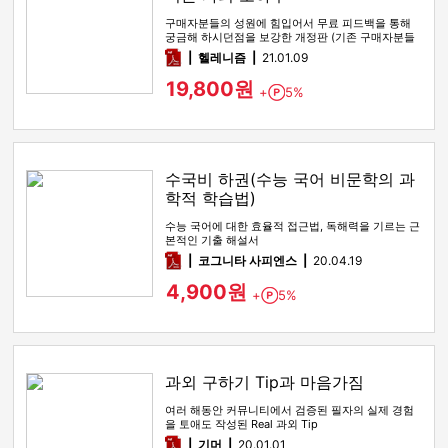
구매자분들의 성원에 힘입어서 무료 피드백을 통해
궁금해 하시던점을 보강한 개정판 (기존 구매자분들
은 연락이나 댓글 남겨주시…
pdf
헬레니즘
21.01.09
19,800원
+
5%
Point
수국비 하권(수능 국어 비문학의 과
학적 학습법)
수능 국어에 대한 효율적 접근법, 독해력을 기르는 근
본적인 기출 해설서
pdf
코그니타 사피엔스
20.04.19
4,900원
+
5%
Point
과외 구하기 Tip과 마음가짐
여러 해동안 커뮤니티에서 검증된 필자의 실제 경험
을 토애도 작성된 Real 과외 Tip
pdf
기머
20.01.01