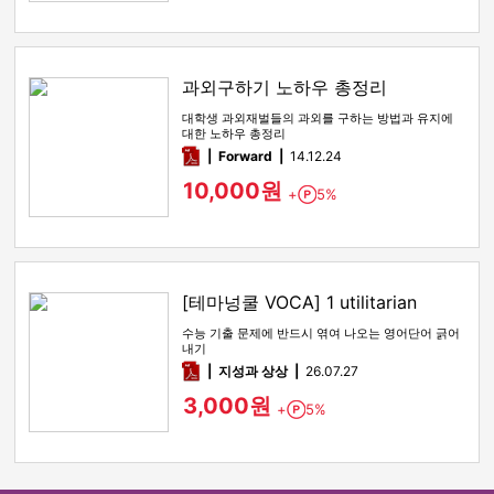
과외구하기 노하우 총정리
대학생 과외재벌들의 과외를 구하는 방법과 유지에
대한 노하우 총정리
pdf
Forward
14.12.24
10,000원
+
5%
Point
[테마넝쿨 VOCA] 1 utilitarian
수능 기출 문제에 반드시 엮여 나오는 영어단어 긁어
내기
pdf
지성과 상상
26.07.27
3,000원
+
5%
Point