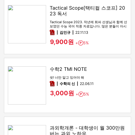
Tactical Scope[택티컬 스코프] 20
23 독서
Tactical Scope 2023. 작년에 희파 선생님과 함께 선
보였던 수능 국어 적중 자료입니다. 많은 분들이 아시
다시피…
pdf
김인규
22.11.13
9,900원
+
5%
Point
수학2 TMI NOTE
쉿! 너만 알고 있어야 해
pdf
수학의 신
22.06.11
3,000원
+
5%
Point
과외학개론 - 대학생이 월 300만원
버는 과외 노하우