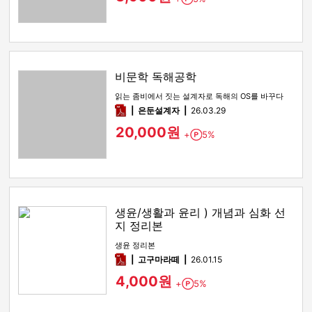
비문학 독해공학
읽는 좀비에서 짓는 설계자로 독해의 OS를 바꾸다
pdf
은둔설계자
26.03.29
20,000원
+
5%
Point
생윤/생활과 윤리 ) 개념과 심화 선
지 정리본
생윤 정리본
pdf
고구마라떼
26.01.15
4,000원
+
5%
Point