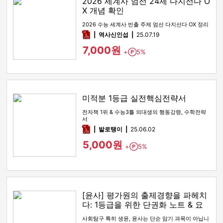
2026 세계사 엄선 24제 다지선다 O
X 개념 확인
2026 수능 세계사 빈출 주제 엄선 다지선다 OX 정리
pdf
역사신인섭
25.07.19
7,000원
+
5%
Point
미적분 1등급 실전핵심전략서
전자책 1위 & 수능3틀 의대생의 행동강령, 수학전략
서
pdf
발로탱이
25.06.02
5,000원
+
5%
Point
[윤사] 평가원의 출제경향을 파헤치
다: 1등급을 위한 단권화 노트 & 요
약본
사회탐구 특히 생윤, 윤사는 단순 암기 과목이 아닙니