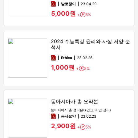
pdf
발로탱이
23.04.29
5,000원
+
5%
Point
2024 수능특강 윤리와 사상 서양 분
석서
pdf
Ethica
23.02.26
1,000원
+
5%
Point
동아시아사 총 요약본
동아시아사 총 정리본(+연표, 지엽 정리)
pdf
동사요약
23.02.23
2,900원
+
5%
Point