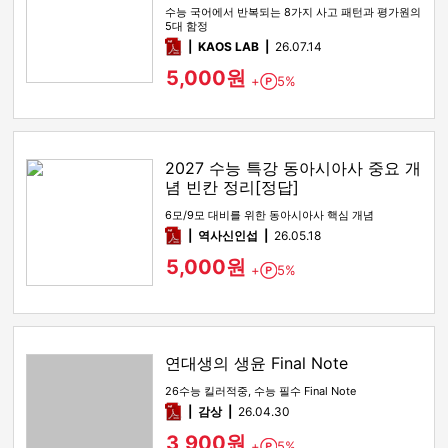
수능 국어에서 반복되는 8가지 사고 패턴과 평가원의
5대 함정
pdf
KAOS LAB
26.07.14
5,000원
+
5%
Point
2027 수능 특강 동아시아사 중요 개
념 빈칸 정리[정답]
6모/9모 대비를 위한 동아시아사 핵심 개념
pdf
역사신인섭
26.05.18
5,000원
+
5%
Point
연대생의 생윤 Final Note
26수능 킬러적중, 수능 필수 Final Note
pdf
감상​
26.04.30
3,900원
+
5%
Point