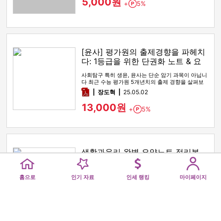
5,000원
+
5%
Point
[윤사] 평가원의 출제경향을 파헤치
다: 1등급을 위한 단권화 노트 & 요
약본
사회탐구 특히 생윤, 윤사는 단순 암기 과목이 아닙니
다 최근 수능 평가원 5개년치의 출제 경향을 살펴보
면 2022 9모, 2…
pdf
장도혁
25.05.02
13,000원
+
5%
Point
생활과윤리 완벽 요약노트 정리본
개념 정리(기출 문장 반영)
Home
Popular
Royalty Ranking
My pag
홈으로
인기 자료
인세 랭킹
마이페이지
pdf
채승원
25.04.22
4,000원
+
5%
Point