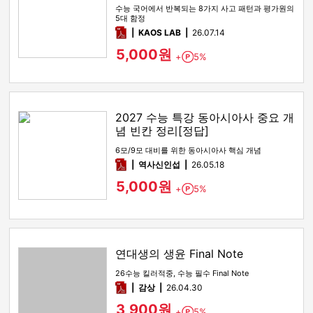
수능 국어에서 반복되는 8가지 사고 패턴과 평가원의
5대 함정
pdf
KAOS LAB
26.07.14
5,000원
+
5%
Point
2027 수능 특강 동아시아사 중요 개
념 빈칸 정리[정답]
6모/9모 대비를 위한 동아시아사 핵심 개념
pdf
역사신인섭
26.05.18
5,000원
+
5%
Point
연대생의 생윤 Final Note
26수능 킬러적중, 수능 필수 Final Note
pdf
감상​
26.04.30
3,900원
+
5%
Point