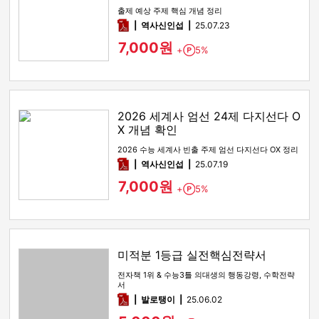
출제 예상 주제 핵심 개념 정리
pdf
역사신인섭
25.07.23
7,000원
+
5%
Point
2026 세계사 엄선 24제 다지선다 O
X 개념 확인
2026 수능 세계사 빈출 주제 엄선 다지선다 OX 정리
pdf
역사신인섭
25.07.19
7,000원
+
5%
Point
미적분 1등급 실전핵심전략서
전자책 1위 & 수능3틀 의대생의 행동강령, 수학전략
서
pdf
발로탱이
25.06.02