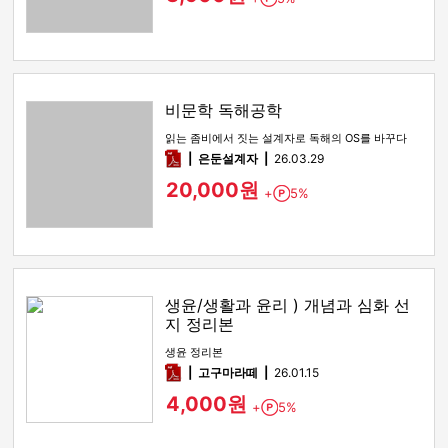
비문학 독해공학
읽는 좀비에서 짓는 설계자로 독해의 OS를 바꾸다
pdf
은둔설계자
26.03.29
20,000원
+
5%
Point
생윤/생활과 윤리 ) 개념과 심화 선
지 정리본
생윤 정리본
pdf
고구마라떼
26.01.15
4,000원
+
5%
Point