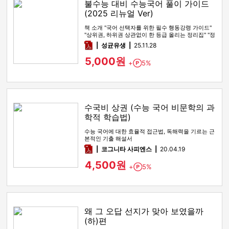
불수능 대비 수능국어 풀이 가이드
(2025 리뉴얼 Ver)
책 소개 "국어 선택자를 위한 필수 행동강령 가이드"
"상위권, 하위권 상관없이 한 등급 올리는 정리집" "정
시파이터 적극 …
pdf
성균유생
25.11.28
5,000원
+
5%
Point
수국비 상권 (수능 국어 비문학의 과
학적 학습법)
수능 국어에 대한 효율적 접근법, 독해력을 기르는 근
본적인 기출 해설서
pdf
코그니타 사피엔스
20.04.19
4,500원
+
5%
Point
왜 그 오답 선지가 맞아 보였을까
(하)편