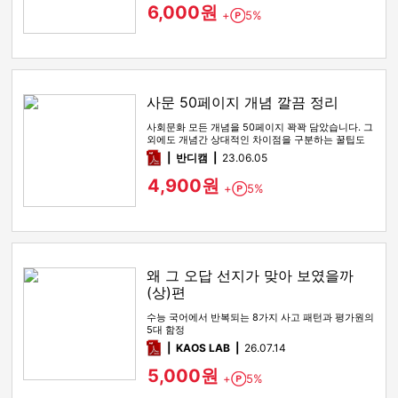
6,000원
+
5%
Point
사문 50페이지 개념 깔끔 정리
사회문화 모든 개념을 50페이지 꽉꽉 담았습니다. 그
외에도 개념간 상대적인 차이점을 구분하는 꿀팁도
함께 있습니다
pdf
반디캠
23.06.05
4,900원
+
5%
Point
왜 그 오답 선지가 맞아 보였을까
(상)편
수능 국어에서 반복되는 8가지 사고 패턴과 평가원의
5대 함정
pdf
KAOS LAB
26.07.14
5,000원
+
5%
Point