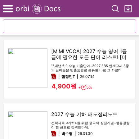
Search
My
Menu
[MIMI VOCA] 2027 수능 영어 1등
급에 필요한 모든 단어 리스트! [미
미보카]
"5개년 6,9,수능 기출단어+2027 EBS 연계교재 3종
의 단어들을 빈출도별로 분류한 바로 그 자료!"
pdf
함정민T
26.07.14
4,900원
+
5%
Point
2027 수능 기하 태도정리노트
선택과목 <기하>를 위한 궁극의 실전개념+행동강령,
이 한 권으로 컴팩트하게.
pdf
박수영
26.01.30