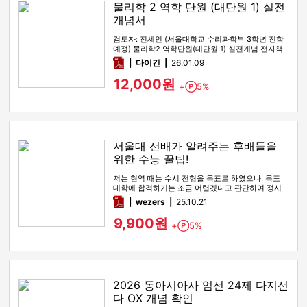
물리학 2 역학 단원 (대단원 1) 실전
개념서
검토자: 진세인 (서울대학교 수리과학부 3학년 진학
예정) 물리학2 역학단원(대단원 1) 실전개념 전자책
입니다. 0. 언제 …
pdf
다이긴
26.01.09
12,000원
+
5%
Point
서울대 선배가 알려주는 후배들을
위한 수능 꿀팁!
저는 현역 때는 수시 전형을 목표로 하였으나, 목표
대학에 합격하기는 조금 어렵겠다고 판단하여 정시
전형을 노리며 재수를 시…
pdf
wezers
25.10.21
9,900원
+
5%
Point
2026 동아시아사 엄선 24제 다지선
다 OX 개념 확인