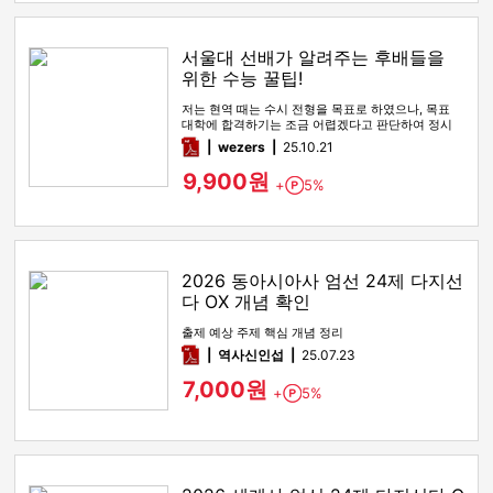
서울대 선배가 알려주는 후배들을
위한 수능 꿀팁!
저는 현역 때는 수시 전형을 목표로 하였으나, 목표
대학에 합격하기는 조금 어렵겠다고 판단하여 정시
전형을 노리며 재수를 시…
pdf
wezers
25.10.21
9,900원
+
5%
Point
2026 동아시아사 엄선 24제 다지선
다 OX 개념 확인
출제 예상 주제 핵심 개념 정리
pdf
역사신인섭
25.07.23
7,000원
+
5%
Point