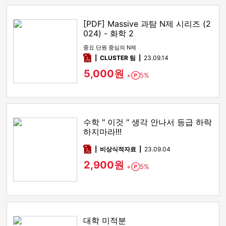
[PDF] Massive 과탐 N제 시리즈 (2
024) - 화학 2
중요 단원 중심의 N제
pdf
CLUSTER 팀
23.09.14
5,000원
+
5%
Point
수학 " 이것 " 생각 안나서 등급 하락
하지마라!!!
pdf
비상식적자료
23.09.04
2,900원
+
5%
Point
대학 미적분