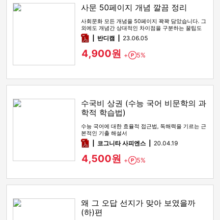
사문 50페이지 개념 깔끔 정리
사회문화 모든 개념을 50페이지 꽉꽉 담았습니다. 그
외에도 개념간 상대적인 차이점을 구분하는 꿀팁도
함께 있습니다
pdf
반디캠
23.06.05
4,900원
+
5%
Point
수국비 상권 (수능 국어 비문학의 과
학적 학습법)
수능 국어에 대한 효율적 접근법, 독해력을 기르는 근
본적인 기출 해설서
pdf
코그니타 사피엔스
20.04.19
4,500원
+
5%
Point
왜 그 오답 선지가 맞아 보였을까
(하)편