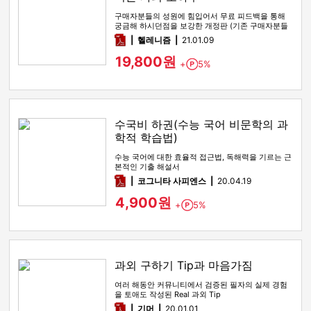
구매자분들의 성원에 힘입어서 무료 피드백을 통해
궁금해 하시던점을 보강한 개정판 (기존 구매자분들
은 연락이나 댓글 남겨주시…
pdf
헬레니즘
21.01.09
19,800원
+
5%
Point
수국비 하권(수능 국어 비문학의 과
학적 학습법)
수능 국어에 대한 효율적 접근법, 독해력을 기르는 근
본적인 기출 해설서
pdf
코그니타 사피엔스
20.04.19
4,900원
+
5%
Point
과외 구하기 Tip과 마음가짐
여러 해동안 커뮤니티에서 검증된 필자의 실제 경험
을 토애도 작성된 Real 과외 Tip
pdf
기머
20.01.01