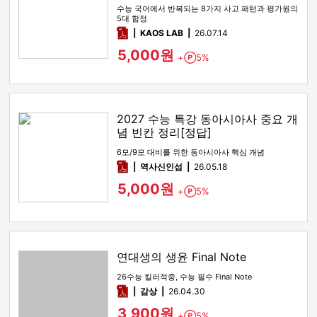
수능 국어에서 반복되는 8가지 사고 패턴과 평가원의
5대 함정
pdf
KAOS LAB
26.07.14
5,000원
+
5%
Point
2027 수능 특강 동아시아사 중요 개
념 빈칸 정리[정답]
6모/9모 대비를 위한 동아시아사 핵심 개념
pdf
역사신인섭
26.05.18
5,000원
+
5%
Point
연대생의 생윤 Final Note
26수능 킬러적중, 수능 필수 Final Note
pdf
감상​
26.04.30
3,900원
+
5%
Point