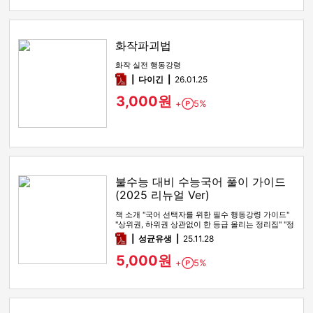
화작파괴법
화작 실전 행동강령
pdf
다이긴
26.01.25
3,000원
+
5%
Point
불수능 대비 수능국어 풀이 가이드
(2025 리뉴얼 Ver)
책 소개 "국어 선택자를 위한 필수 행동강령 가이드"
"상위권, 하위권 상관없이 한 등급 올리는 정리집" "정
시파이터 적극 …
pdf
성균유생
25.11.28
5,000원
+
5%
Point