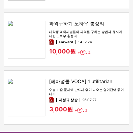
과외구하기 노하우 총정리
대학생 과외재벌들의 과외를 구하는 방법과 유지에
대한 노하우 총정리
pdf
Forward
14.12.24
10,000원
+
5%
Point
[테마넝쿨 VOCA] 1 utilitarian
수능 기출 문제에 반드시 엮여 나오는 영어단어 긁어
내기
pdf
지성과 상상
26.07.27
3,000원
+
5%
Point