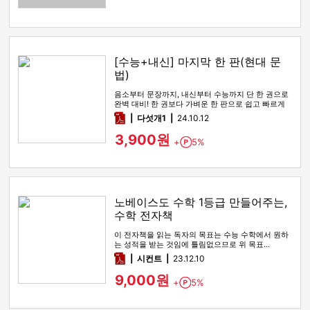
[수능+내신] 마지막 한 판(현대 문
법)
음소부터 문장까지, 내신부터 수능까지 단 한 권으로
완벽 대비! 한 권보다 가벼운 한 판으로 쉽고 빠르게
학습하세요.
pdf
다섯개1
24.10.12
3,900원
+
5%
Point
노베이스도 수학 1등급 만들어주는,
수학 전자책
이 전자책을 읽는 독자의 목표는 수능 수학에서 원하
는 성적을 받는 것임에 틀림없으므로 위 목표…
pdf
시컨트
23.12.10
9,000원
+
5%
Point