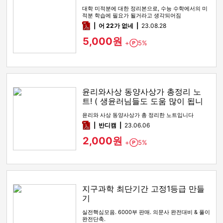
대학 미적분에 대한 정리본으로, 수능 수학에서의 미
적분 학습에 필요가 될거라고 생각되어짐
pdf
어 22가 없네
23.08.28
5,000원
+
5%
Point
윤리와사상 동양사상가 총정리 노
트! ( 생윤러님들도 도움 많이 됩니
다! )
윤리와 사상 동양사상가 총 정리한 노트입니다
pdf
반디캠
23.06.06
2,000원
+
5%
Point
지구과학 최단기간 고정1등급 만들
기
실전핵심모음. 6000부 판매. 의문사 완전대비 & 풀이
완전단축.