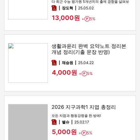
다 최근 수능 평가원 5개년치의 출제 경향을 살펴보
면 2022 9모, 2…
pdf
장도혁
25.05.02
13,000원
+
5%
Point
생활과윤리 완벽 요약노트 정리본
개념 정리(기출 문장 반영)
pdf
채승원
25.04.22
4,000원
+
5%
Point
2026 지구과학1 지엽 총정리
모든 지엽과 행동강령을 한 방에!
pdf
벨슈
25.02.17
5,000원
+
5%
Point