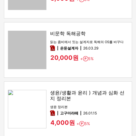
비문학 독해공학
읽는 좀비에서 짓는 설계자로 독해의 OS를 바꾸다
pdf
은둔설계자
26.03.29
20,000원
+
5%
Point
생윤/생활과 윤리 ) 개념과 심화 선
지 정리본
생윤 정리본
pdf
고구마라떼
26.01.15
4,000원
+
5%
Point