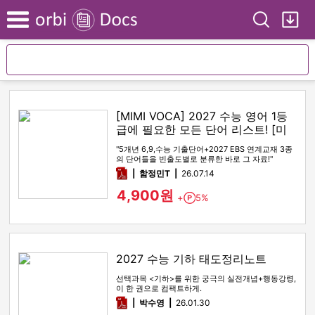
Search
My
Menu
[MIMI VOCA] 2027 수능 영어 1등
급에 필요한 모든 단어 리스트! [미
미보카]
"5개년 6,9,수능 기출단어+2027 EBS 연계교재 3종
의 단어들을 빈출도별로 분류한 바로 그 자료!"
pdf
함정민T
26.07.14
4,900원
+
5%
Point
2027 수능 기하 태도정리노트
선택과목 <기하>를 위한 궁극의 실전개념+행동강령,
이 한 권으로 컴팩트하게.
pdf
박수영
26.01.30