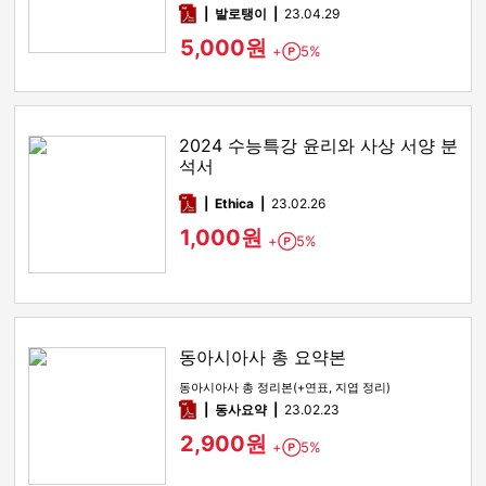
pdf
발로탱이
23.04.29
5,000원
+
5%
Point
2024 수능특강 윤리와 사상 서양 분
석서
pdf
Ethica
23.02.26
1,000원
+
5%
Point
동아시아사 총 요약본
동아시아사 총 정리본(+연표, 지엽 정리)
pdf
동사요약
23.02.23
2,900원
+
5%
Point