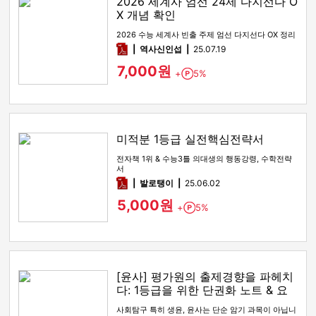
2026 세계사 엄선 24제 다지선다 O
X 개념 확인
2026 수능 세계사 빈출 주제 엄선 다지선다 OX 정리
pdf
역사신인섭
25.07.19
7,000원
+
5%
Point
미적분 1등급 실전핵심전략서
전자책 1위 & 수능3틀 의대생의 행동강령, 수학전략
서
pdf
발로탱이
25.06.02
5,000원
+
5%
Point
[윤사] 평가원의 출제경향을 파헤치
다: 1등급을 위한 단권화 노트 & 요
약본
사회탐구 특히 생윤, 윤사는 단순 암기 과목이 아닙니