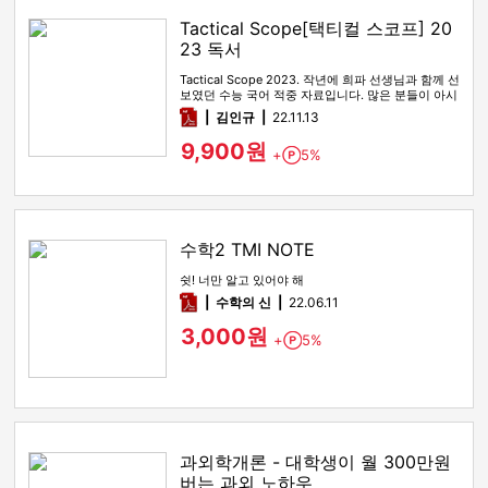
Tactical Scope[택티컬 스코프] 20
23 독서
Tactical Scope 2023. 작년에 희파 선생님과 함께 선
보였던 수능 국어 적중 자료입니다. 많은 분들이 아시
다시피…
pdf
김인규
22.11.13
9,900원
+
5%
Point
수학2 TMI NOTE
쉿! 너만 알고 있어야 해
pdf
수학의 신
22.06.11
3,000원
+
5%
Point
과외학개론 - 대학생이 월 300만원
버는 과외 노하우