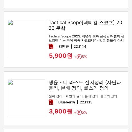
Tactical Scope[택티컬 스코프] 20
23 문학
Tactical Scope 2023. 작년에 희파 선생님과 함께 선
보였던 수능 국어 적중 자료입니다. 많은 분들이 아시
다시피…
pdf
김인규
22.11.14
5,900원
+
5%
Point
생윤 - 더 라스트 선지정리 (자연과
윤리, 분배 정의, 롤스의 정의
선지 정리 - 자연과 윤리, 분배 정의, 롤스의 정의
pdf
Blueberry
22.11.13
3,900원
+
5%
Point