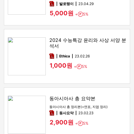
pdf
발로탱이
23.04.29
5,000원
+
5%
Point
2024 수능특강 윤리와 사상 서양 분
석서
pdf
Ethica
23.02.26
1,000원
+
5%
Point
동아시아사 총 요약본
동아시아사 총 정리본(+연표, 지엽 정리)
pdf
동사요약
23.02.23
2,900원
+
5%
Point