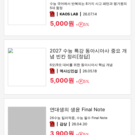
수능 국어에서 반복되는 8가지 사고 패턴과 평가원의
5대 함정
pdf
KAOS LAB
26.07.14
5,000원
+
5%
Point
2027 수능 특강 동아시아사 중요 개
념 빈칸 정리[정답]
6모/9모 대비를 위한 동아시아사 핵심 개념
pdf
역사신인섭
26.05.18
5,000원
+
5%
Point
연대생의 생윤 Final Note
26수능 킬러적중, 수능 필수 Final Note
pdf
감상​
26.04.30
3,900원
+
5%
Point