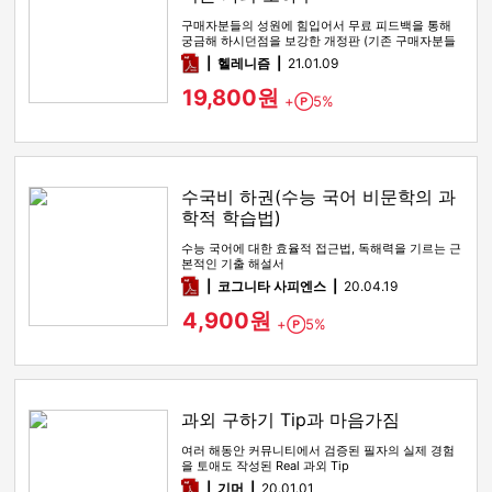
구매자분들의 성원에 힘입어서 무료 피드백을 통해
궁금해 하시던점을 보강한 개정판 (기존 구매자분들
은 연락이나 댓글 남겨주시…
pdf
헬레니즘
21.01.09
19,800원
+
5%
Point
수국비 하권(수능 국어 비문학의 과
학적 학습법)
수능 국어에 대한 효율적 접근법, 독해력을 기르는 근
본적인 기출 해설서
pdf
코그니타 사피엔스
20.04.19
4,900원
+
5%
Point
과외 구하기 Tip과 마음가짐
여러 해동안 커뮤니티에서 검증된 필자의 실제 경험
을 토애도 작성된 Real 과외 Tip
pdf
기머
20.01.01