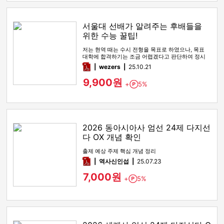
서울대 선배가 알려주는 후배들을
위한 수능 꿀팁!
저는 현역 때는 수시 전형을 목표로 하였으나, 목표
대학에 합격하기는 조금 어렵겠다고 판단하여 정시
전형을 노리며 재수를 시…
pdf
wezers
25.10.21
9,900원
+
5%
Point
2026 동아시아사 엄선 24제 다지선
다 OX 개념 확인
출제 예상 주제 핵심 개념 정리
pdf
역사신인섭
25.07.23
7,000원
+
5%
Point