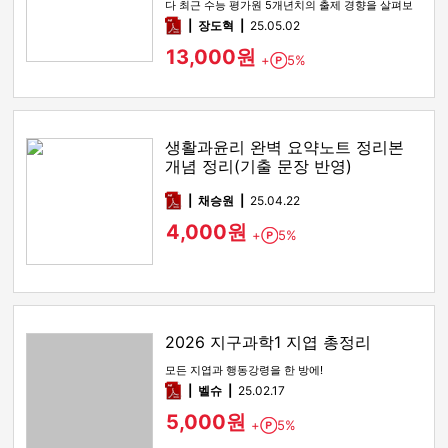
다 최근 수능 평가원 5개년치의 출제 경향을 살펴보
면 2022 9모, 2…
pdf
장도혁
25.05.02
13,000원
+
5%
Point
생활과윤리 완벽 요약노트 정리본
개념 정리(기출 문장 반영)
pdf
채승원
25.04.22
4,000원
+
5%
Point
2026 지구과학1 지엽 총정리
모든 지엽과 행동강령을 한 방에!
pdf
벨슈
25.02.17
5,000원
+
5%
Point