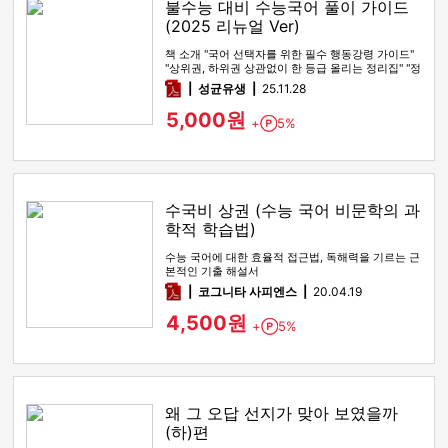
불수능 대비 수능국어 풀이 가이드
(2025 리뉴얼 Ver)
책 소개 "국어 선택자를 위한 필수 행동강령 가이드"
"상위권, 하위권 상관없이 한 등급 올리는 정리집" "정
시파이터 적극 …
pdf
성균유생
25.11.28
5,000원
+
5%
Point
수국비 상권 (수능 국어 비문학의 과
학적 학습법)
수능 국어에 대한 효율적 접근법, 독해력을 기르는 근
본적인 기출 해설서
pdf
코그니타 사피엔스
20.04.19
4,500원
+
5%
Point
왜 그 오답 선지가 맞아 보였을까
(하)편