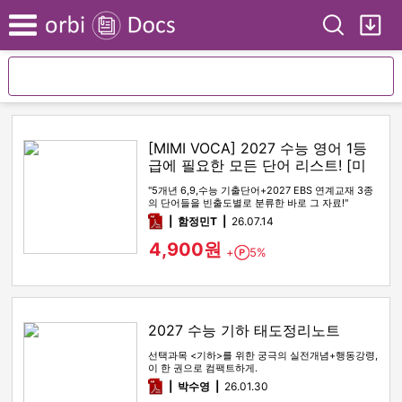
Search
My
Menu
[MIMI VOCA] 2027 수능 영어 1등
급에 필요한 모든 단어 리스트! [미
미보카]
"5개년 6,9,수능 기출단어+2027 EBS 연계교재 3종
의 단어들을 빈출도별로 분류한 바로 그 자료!"
pdf
함정민T
26.07.14
4,900원
+
5%
Point
2027 수능 기하 태도정리노트
선택과목 <기하>를 위한 궁극의 실전개념+행동강령,
이 한 권으로 컴팩트하게.
pdf
박수영
26.01.30