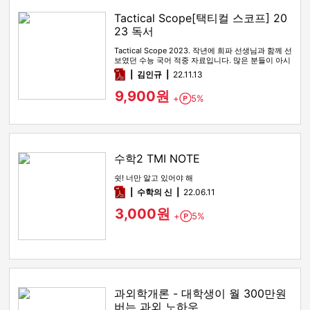
Tactical Scope[택티컬 스코프] 20
23 독서
Tactical Scope 2023. 작년에 희파 선생님과 함께 선
보였던 수능 국어 적중 자료입니다. 많은 분들이 아시
다시피…
pdf
김인규
22.11.13
9,900원
+
5%
Point
수학2 TMI NOTE
쉿! 너만 알고 있어야 해
pdf
수학의 신
22.06.11
3,000원
+
5%
Point
과외학개론 - 대학생이 월 300만원
버는 과외 노하우