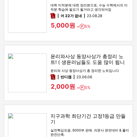
대학 미적분에 대한 정리본으로, 수능 수학에서의 미
적분 학습에 필요가 될거라고 생각되어짐
pdf
어 22가 없네
23.08.28
5,000원
+
5%
Point
윤리와사상 동양사상가 총정리 노
트! ( 생윤러님들도 도움 많이 됩니
다! )
윤리와 사상 동양사상가 총 정리한 노트입니다
pdf
반디캠
23.06.06
2,000원
+
5%
Point
지구과학 최단기간 고정1등급 만들
기
실전핵심모음. 6000부 판매. 의문사 완전대비 & 풀이
완전단축.