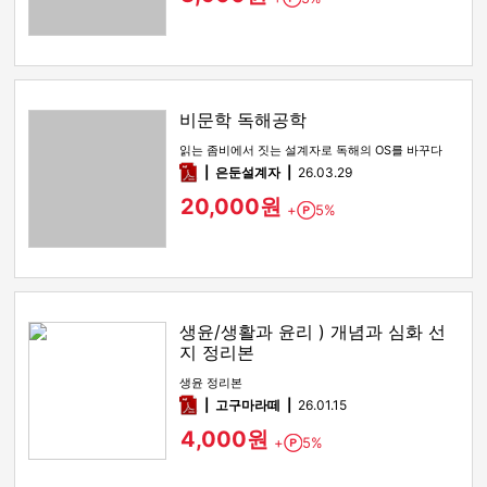
비문학 독해공학
읽는 좀비에서 짓는 설계자로 독해의 OS를 바꾸다
pdf
은둔설계자
26.03.29
20,000원
+
5%
Point
생윤/생활과 윤리 ) 개념과 심화 선
지 정리본
생윤 정리본
pdf
고구마라떼
26.01.15
4,000원
+
5%
Point