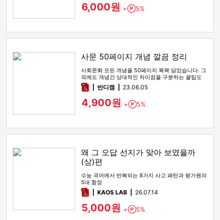
6,000원
+
5%
Point
사문 50페이지 개념 깔끔 정리
사회문화 모든 개념을 50페이지 꽉꽉 담았습니다. 그
외에도 개념간 상대적인 차이점을 구분하는 꿀팁도
함께 있습니다
pdf
반디캠
23.06.05
4,900원
+
5%
Point
왜 그 오답 선지가 맞아 보였을까
(상)편
수능 국어에서 반복되는 8가지 사고 패턴과 평가원의
5대 함정
pdf
KAOS LAB
26.07.14
5,000원
+
5%
Point