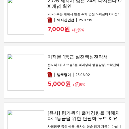
2026 세계사 엄선 24제 다지선다 O
X 개념 확인
2026 수능 세계사 빈출 주제 엄선 다지선다 OX 정리
pdf
역사신인섭
25.07.19
7,000원
+
5%
Point
미적분 1등급 실전핵심전략서
전자책 1위 & 수능3틀 의대생의 행동강령, 수학전략
서
pdf
발로탱이
25.06.02
5,000원
+
5%
Point
[윤사] 평가원의 출제경향을 파헤치
다: 1등급을 위한 단권화 노트 & 요
약본
사회탐구 특히 생윤, 윤사는 단순 암기 과목이 아닙니