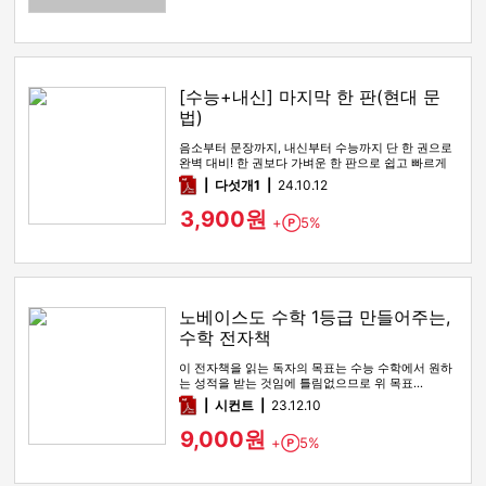
[수능+내신] 마지막 한 판(현대 문
법)
음소부터 문장까지, 내신부터 수능까지 단 한 권으로
완벽 대비! 한 권보다 가벼운 한 판으로 쉽고 빠르게
학습하세요.
pdf
다섯개1
24.10.12
3,900원
+
5%
Point
노베이스도 수학 1등급 만들어주는,
수학 전자책
이 전자책을 읽는 독자의 목표는 수능 수학에서 원하
는 성적을 받는 것임에 틀림없으므로 위 목표…
pdf
시컨트
23.12.10
9,000원
+
5%
Point