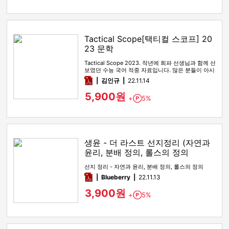
Tactical Scope[택티컬 스코프] 20
23 문학
Tactical Scope 2023. 작년에 희파 선생님과 함께 선
보였던 수능 국어 적중 자료입니다. 많은 분들이 아시
다시피…
pdf
김인규
22.11.14
5,900원
+
5%
Point
생윤 - 더 라스트 선지정리 (자연과
윤리, 분배 정의, 롤스의 정의
선지 정리 - 자연과 윤리, 분배 정의, 롤스의 정의
pdf
Blueberry
22.11.13
3,900원
+
5%
Point