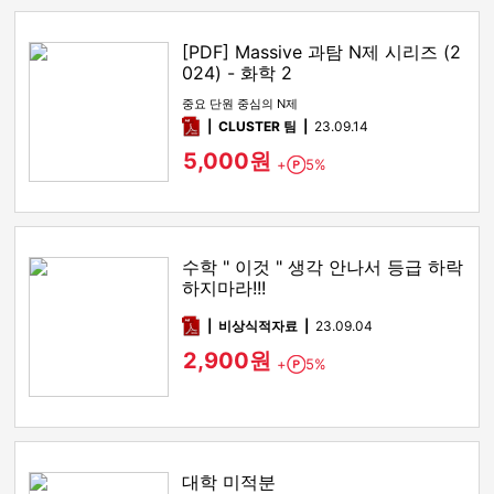
[PDF] Massive 과탐 N제 시리즈 (2
024) - 화학 2
중요 단원 중심의 N제
pdf
CLUSTER 팀
23.09.14
5,000원
+
5%
Point
수학 " 이것 " 생각 안나서 등급 하락
하지마라!!!
pdf
비상식적자료
23.09.04
2,900원
+
5%
Point
대학 미적분