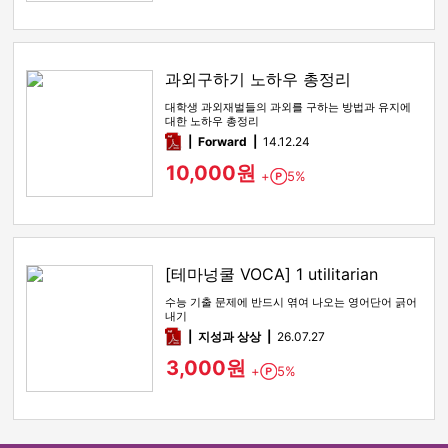
과외구하기 노하우 총정리
대학생 과외재벌들의 과외를 구하는 방법과 유지에
대한 노하우 총정리
pdf
Forward
14.12.24
10,000원
+
5%
Point
[테마넝쿨 VOCA] 1 utilitarian
수능 기출 문제에 반드시 엮여 나오는 영어단어 긁어
내기
pdf
지성과 상상
26.07.27
3,000원
+
5%
Point