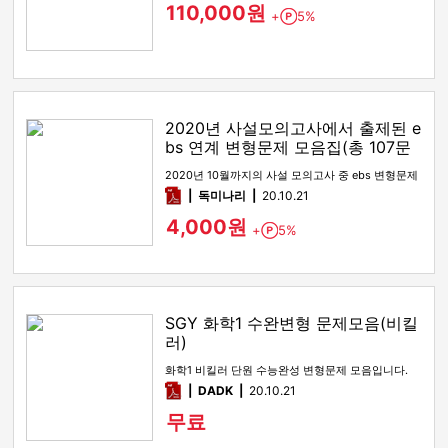
110,000원
+
5%
Point
2020년 사설모의고사에서 출제된 e
bs 연계 변형문제 모음집(총 107문
제)
2020년 10월까지의 사설 모의고사 중 ebs 변형문제
pdf
독미나리
20.10.21
4,000원
+
5%
Point
SGY 화학1 수완변형 문제모음(비킬
러)
화학1 비킬러 단원 수능완성 변형문제 모음입니다.
pdf
DADK
20.10.21
무료