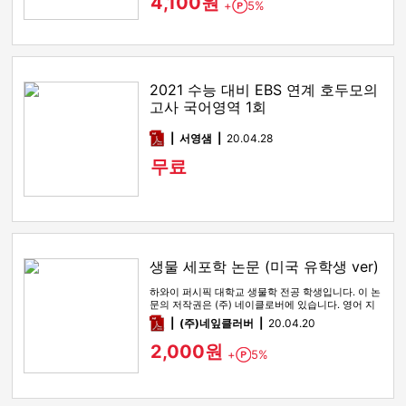
4,100원
+
5%
Point
2021 수능 대비 EBS 연계 호두모의
고사 국어영역 1회
pdf
서영샘
20.04.28
무료
생물 세포학 논문 (미국 유학생 ver)
하와이 퍼시픽 대학교 생물학 전공 학생입니다. 이 논
문의 저작권은 (주) 네이클로버에 있습니다. 영어 지
문 연습용으로 제 논…
pdf
(주)네잎클러버
20.04.20
2,000원
+
5%
Point