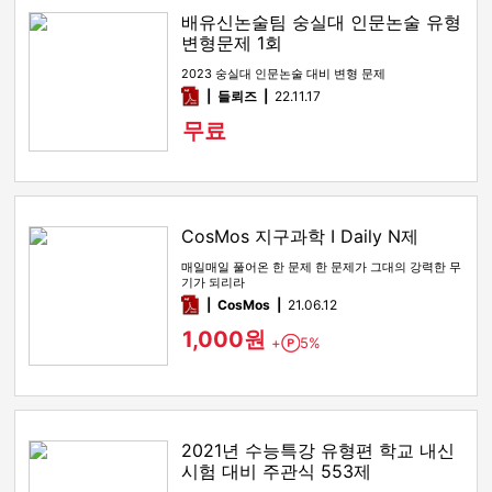
배유신논술팀 숭실대 인문논술 유형
변형문제 1회
2023 숭실대 인문논술 대비 변형 문제
pdf
들뢰즈
22.11.17
무료
CosMos 지구과학 I Daily N제
매일매일 풀어온 한 문제 한 문제가 그대의 강력한 무
기가 되리라
pdf
CosMos
21.06.12
1,000원
+
5%
Point
2021년 수능특강 유형편 학교 내신
시험 대비 주관식 553제