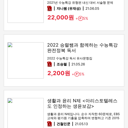
2021년 수능특강 유형편 내신 대비 서술형 문제
pdf
쟈니쌤 (유재성)
21.06.05
22,000원
+
5%
Point
2022 승렬쌤과 함께하는 수능특강
완전정복 독서
2022 수능특강 독서 유사문항집
pdf
조승렬
21.05.26
2,200원
+
5%
Point
생활과 윤리 N제 <아리스토텔레스
도 인정하는 생윤보감>
생활과 윤리 N제입니다. 순수 자작한 60문제로, EBS
교재와 평가원 기출을 압축하여 변형하고 기존 2015
개정교육과정 교과…
pdf
건철민쿤
21.05.13