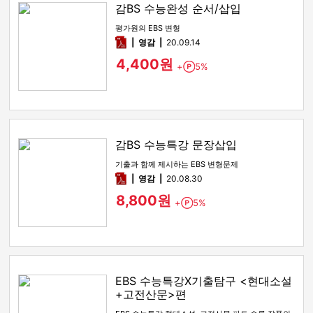
감BS 수능완성 순서/삽입
평가원의 EBS 변형
pdf
영감
20.09.14
4,400원
+
5%
Point
감BS 수능특강 문장삽입
기출과 함께 제시하는 EBS 변형문제
pdf
영감
20.08.30
8,800원
+
5%
Point
EBS 수능특강X기출탐구 <현대소설
+고전산문>편