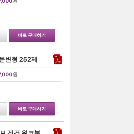
7,000
원
…
바로 구매하기
지문변형 252제
7,000
원
…
바로 구매하기
직보 점검 워크북