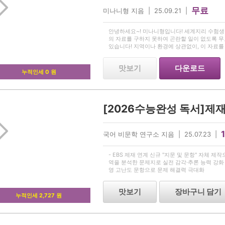
무료
미나니형 지음 | 25.09.21 |
안녕하세요~! 미나니형입니다! 세계지리 수험생
의 자료를 구하지 못하여 곤란할 일이 없도록 
있습니다! 지역이나 환경에 상관없이, 이 자료를
져가시길 바랍니다! *이 문제의 원 저작권은 
맛보기
다운로드
누적인세 0 원
국어 비문학 연구소 지음 | 25.07.23 |
- EBS 제재 연계 신규 "지문 및 문항" 자체 제
역을 분석한 문제지로 실전 감각·추론 능력 강화 
영 고난도 문항으로 문제 해결력 극대화
맛보기
장바구니 담기
누적인세 2,727 원