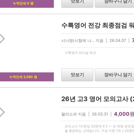
맛보기
장바구니 담기
누적인세 0 원
수특영어 전강 최종점검 워크
시나영(시험에 나… 지음 | 26.04.07 |
수특영어 파이널 체크
맛보기
장바구니 담기
누적인세 3,590 원
4,000
필라소퍼 지음 | 26.03.31 |
모의고사 1지문당 20문제 X 5 — 전 유형 완전
을 훈련하는 교재입니다. 구성 지문 1개 × 20문제 (주