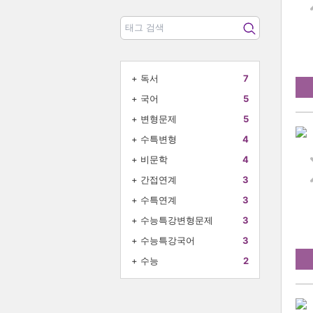
+
독서
7
+
국어
5
+
변형문제
5
+
수특변형
4
+
비문학
4
+
간접연계
3
+
수특연계
3
+
수능특강변형문제
3
+
수능특강국어
3
+
수능
2