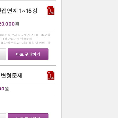
간접연계 1~15강
20,000
원
…
변형 문제 1. 교재 개요 1강 ~15강 총
강 ~15강 간접연계 변형문제
설편] • 1강~15강 빠른 정답 · 지문 해석 및 어휘 · 정
바로 구매하기
사 변형문제
00
원
…