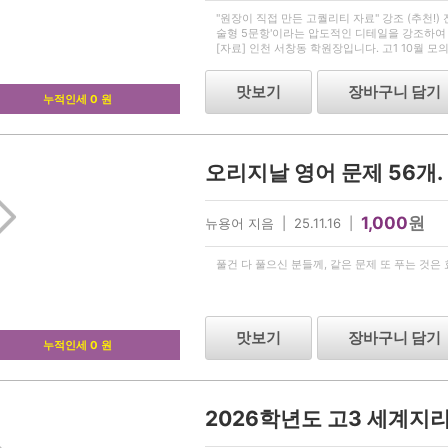
"원장이 직접 만든 고퀄리티 자료" 강조 (추천!)
술형 5문항'이라는 압도적인 디테일을 강조하여 
[자료] 인천 서창동 학원장입니다. 고1 10월 모
갈아 넣었습니다) [본문] 안녕하세요. 인천 서
맛보기
장바구니 담기
누적인세 0 원
오리지날 영어 문제 56개.
1,000
원
뉴용어 지음 | 25.11.16 |
풀건 다 풀으신 분들께, 같은 문제 또 푸는 것은
맛보기
장바구니 담기
누적인세 0 원