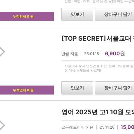
삽입 · 어법 · 어휘 · 요약 등 전 유형) 어법 —
제 포함 이런 학생에게 추천합니다 — 상세하게
맛보기
장바구니 담기
누적인세 0 원
6,900
원
빈쌤 지음 | 26.01.18 |
서울교대 정시 면접만을 위한, 전국 교대들이 
은 예상 문제들을 담았다!
맛보기
장바구니 담기
누적인세 0 원
15,0
골든레트리버 지음 | 25.11.20 |