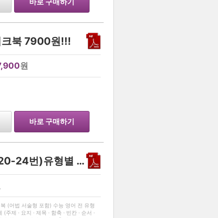
바로 구매하기
북 7900원!!!
7,900
원
…
바로 구매하기
26년 고3 영어 모의고사 (20-24번)유형별 변형문제 100문항
원
…
정복 (어법 서술형 포함) 수능 영어 전 유형
제 · 요지 · 제목 · 함축 · 빈칸 · 순서 ·