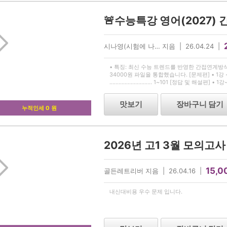
🚨수능특강 영어(2027) 
시나영(시험에 나… 지음 | 26.04.24 |
• 특징: 최신 수능 트렌드를 반영한 간접연계방식의 
34000원 파일을 통합했습니다. [문제편] • 1
............................ 1~101 [정답 및 해
답 및 해설 ........ 111 ~180
맛보기
장바구니 담기
누적인세 0 원
2026년 고1 3월 모의고
15,0
골든레트리버 지음 | 26.04.16 |
내신대비용 우수 문제 입니다.