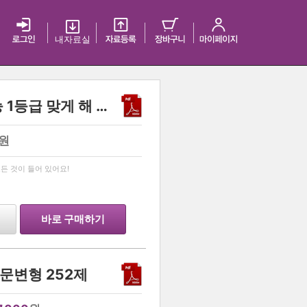
내 자료실
<생활과 윤리>누구나 수능 1등급 맞게 해 주는 사기템! 한의사가 직접 만든 생윤 족보!
원
…
든 것이 들어 있어요!
바로 구매하기
지문변형 252제