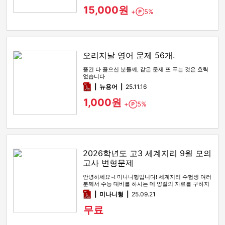
15,000원
+
5%
Point
오리지날 영어 문제 56개.
풀건 다 풀으신 분들께, 같은 문제 또 푸는 것은 효력
없습니다
pdf
뉴용어
25.11.16
1,000원
+
5%
Point
2026학년도 고3 세계지리 9월 모의
고사 변형문제
안녕하세요~! 미나니형입니다! 세계지리 수험생 여러
분께서 수능 대비를 하시는 데 양질의 자료를 구하지
못하여 곤란할 일이 없…
pdf
미나니형
25.09.21
무료