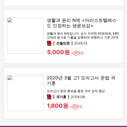
생활과 윤리 N제 <아리스토텔레스
도 인정하는 생윤보감>
생활과 윤리 N제입니다. 순수 자작한 60문제로, EBS
교재와 평가원 기출을 압축하여 변형하고 기존 2015
개정교육과정 교과…
pdf
건철민쿤
21.05.13
5,000원
+
5%
Point
2020년 3월 고1 모의고사 문법 국
기훈
모의고사 문제 훈련을 통한 국어 성적 향상
pdf
국기훈
21.04.08
1,800원
+
5%
Point