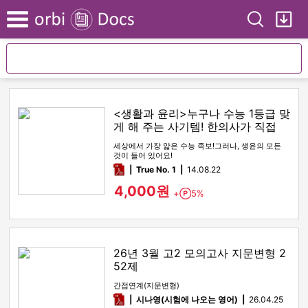
Search
My
Menu
<생활과 윤리>누구나 수능 1등급 맞
게 해 주는 사기템! 한의사가 직접
만든 생윤 족보!
세상에서 가장 얇은 수능 족보!그러나, 생윤의 모든
것이 들어 있어요!
pdf
True No. 1
14.08.22
4,000원
+
5%
Point
26년 3월 고2 모의고사 지문변형 2
52제
간접연계(지문변형)
pdf
시나영(시험에 나오는 영어)
26.04.25