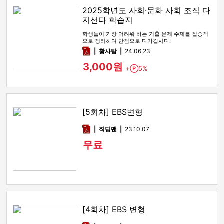
2025학년도 사회·문화 사회 조직 다
지선다 학습지
학생들이 가장 어려워 하는 기출 문제 주제를 집중적
으로 정리하여 만점으로 다가갑시다!
pdf
황사탐
24.06.23
3,000원
+
5%
Point
[5회차] EBS변형
pdf
직딩맨
23.10.07
무료
[4회차] EBS 변형