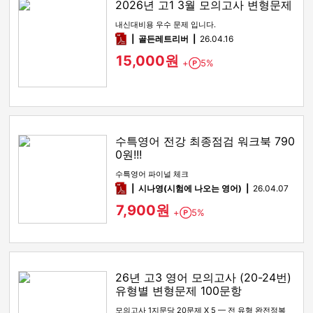
2026년 고1 3월 모의고사 변형문제
내신대비용 우수 문제 입니다.
pdf
골든레트리버
26.04.16
15,000원
+
5%
Point
수특영어 전강 최종점검 워크북 790
0원!!!
수특영어 파이널 체크
pdf
시나영(시험에 나오는 영어)
26.04.07
7,900원
+
5%
Point
26년 고3 영어 모의고사 (20-24번)
유형별 변형문제 100문항
모의고사 1지문당 20문제 X 5 — 전 유형 완전정복