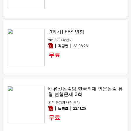
[1회차] EBS 변형
ver. 2024학년도
pdf
직딩맨
23.08.26
무료
배유신논술팀 한국외대 인문논술 유
형 변형문제 2회
외적 동기와 내적 동기
pdf
들뢰즈
22.11.25
무료