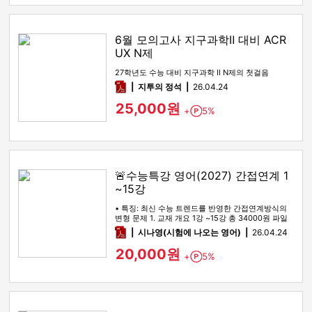
6월 모의고사 지구과학Ⅱ 대비 ACR
UX N제
27학년도 수능 대비 지구과학 Ⅱ N제의 첫걸음
pdf
지투의 정석
26.04.24
25,000원
+
5%
Point
🚨수능특강 영어(2027) 간접연계 1
~15강
• 특징: 최신 수능 트렌드를 반영한 간접연계방식의
변형 문제 1. 교재 개요 1강 ~15강 총 34000원 파일
을 통합했습…
pdf
시나영(시험에 나오는 영어)
26.04.24
20,000원
+
5%
Point