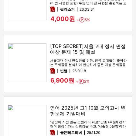
(어법 서술형 포함) 수능 영어 전 유형을 훈련하는 교
재입니다. 구성…
pdf
필라소퍼
26.03.31
4,000원
+
5%
Point
[TOP SECRET]서울교대 정시 면접
예상 문제 15 및 해설
서울교대 정시 면접만을 위한, 전국 교대들이 좋아하
는 주제들을 분석하여 연습하기 좋은 예상 문제들을
담았다!
pdf
빈쌤
26.01.18
6,900원
+
5%
Point
영어 2025년 고1 10월 모의고사 변
형문제 기말대비
"원장이 직접 만든 고퀄리티 자료" 강조 (추천!) 전략:
현직 원장이라는 신뢰감을 주고, '서술형 5문항'이라
는 압도적인 …
pdf
골든레트리버
25.11.20