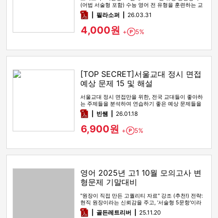
(어법 서술형 포함) 수능 영어 전 유형을 훈련하는 교
재입니다. 구성…
pdf
필라소퍼
26.03.31
4,000원
+
5%
Point
[TOP SECRET]서울교대 정시 면접
예상 문제 15 및 해설
서울교대 정시 면접만을 위한, 전국 교대들이 좋아하
는 주제들을 분석하여 연습하기 좋은 예상 문제들을
담았다!
pdf
빈쌤
26.01.18
6,900원
+
5%
Point
영어 2025년 고1 10월 모의고사 변
형문제 기말대비
"원장이 직접 만든 고퀄리티 자료" 강조 (추천!) 전략:
현직 원장이라는 신뢰감을 주고, '서술형 5문항'이라
는 압도적인 …
pdf
골든레트리버
25.11.20