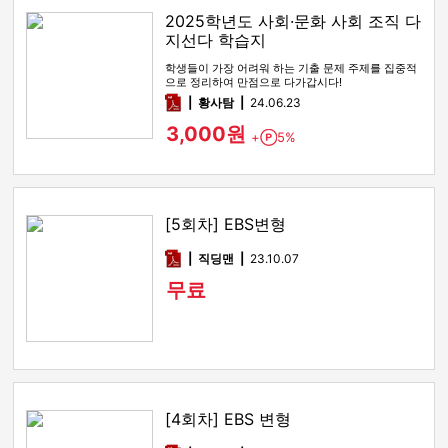
2025학년도 사회·문화 사회 조직 다
지선다 학습지
학생들이 가장 어려워 하는 기출 문제 주제를 집중적
으로 정리하여 만점으로 다가갑시다!
pdf
황사탐
24.06.23
3,000원
+
5%
Point
[5회차] EBS변형
pdf
직딩맨
23.10.07
무료
[4회차] EBS 변형