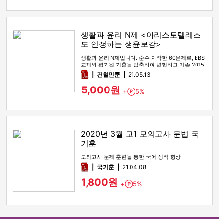
생활과 윤리 N제 <아리스토텔레스
도 인정하는 생윤보감>
생활과 윤리 N제입니다. 순수 자작한 60문제로, EBS
교재와 평가원 기출을 압축하여 변형하고 기존 2015
개정교육과정 교과…
pdf
건철민쿤
21.05.13
5,000원
+
5%
Point
2020년 3월 고1 모의고사 문법 국
기훈
모의고사 문제 훈련을 통한 국어 성적 향상
pdf
국기훈
21.04.08
1,800원
+
5%
Point