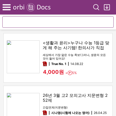
Search
My
Menu
<생활과 윤리>누구나 수능 1등급 맞
게 해 주는 사기템! 한의사가 직접
만든 생윤 족보!
세상에서 가장 얇은 수능 족보!그러나, 생윤의 모든
것이 들어 있어요!
pdf
True No. 1
14.08.22
4,000원
+
5%
Point
26년 3월 고2 모의고사 지문변형 2
52제
간접연계(지문변형)
pdf
시나영(시험에 나오는 영어)
26.04.25