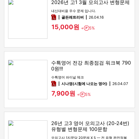
2026년 고1 3월 모의고사 변형문제
내신대비용 우수 문제 입니다.
pdf
골든레트리버
26.04.16
15,000원
+
5%
Point
수특영어 전강 최종점검 워크북 790
0원!!!
수특영어 파이널 체크
pdf
시나영(시험에 나오는 영어)
26.04.07
7,900원
+
5%
Point
26년 고3 영어 모의고사 (20-24번)
유형별 변형문제 100문항
모의고사 1지문당 20문제 X 5 — 전 유형 완전정복