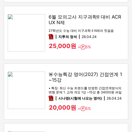
6월 모의고사 지구과학Ⅱ 대비 ACR
UX N제
27학년도 수능 대비 지구과학 Ⅱ N제의 첫걸음
pdf
지투의 정석
26.04.24
25,000원
+
5%
Point
🚨수능특강 영어(2027) 간접연계 1
~15강
• 특징: 최신 수능 트렌드를 반영한 간접연계방식의
변형 문제 1. 교재 개요 1강 ~15강 총 34000원 파일
을 통합했습…
pdf
시나영(시험에 나오는 영어)
26.04.24
20,000원
+
5%
Point