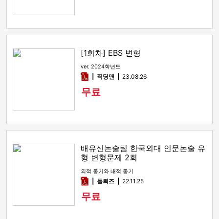
[1회차] EBS 변형
ver. 2024학년도
pdf
직딩맨
23.08.26
무료
배유신논술팀 한국외대 인문논술 유
형 변형문제 2회
외적 동기와 내적 동기
pdf
들뢰즈
22.11.25
무료