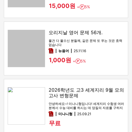
15,000원
+
5%
Point
오리지날 영어 문제 56개.
풀건 다 풀으신 분들께, 같은 문제 또 푸는 것은 효력
없습니다
pdf
뉴용어
25.11.16
1,000원
+
5%
Point
2026학년도 고3 세계지리 9월 모의
고사 변형문제
안녕하세요~! 미나니형입니다! 세계지리 수험생 여러
분께서 수능 대비를 하시는 데 양질의 자료를 구하지
못하여 곤란할 일이 없…
pdf
미나니형
25.09.21
무료