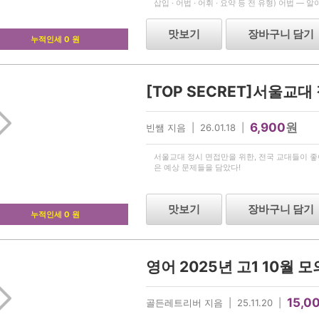
삽입 · 어법 · 어휘 · 요약 등 전 유형) 어법 —
제 포함 이런 학생에게 추천합니다 — 상세하게
맛보기
장바구니 담기
누적인세 0 원
6,900
원
빈쌤 지음 | 26.01.18 |
서울교대 정시 면접만을 위한, 전국 교대들이 
은 예상 문제들을 담았다!
맛보기
장바구니 담기
누적인세 0 원
15,0
골든레트리버 지음 | 25.11.20 |