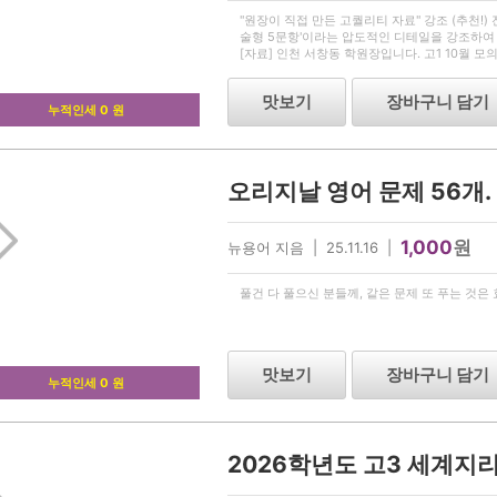
"원장이 직접 만든 고퀄리티 자료" 강조 (추천!)
술형 5문항'이라는 압도적인 디테일을 강조하여 
[자료] 인천 서창동 학원장입니다. 고1 10월 모
갈아 넣었습니다) [본문] 안녕하세요. 인천 서
맛보기
장바구니 담기
누적인세 0 원
오리지날 영어 문제 56개.
1,000
원
뉴용어 지음 | 25.11.16 |
풀건 다 풀으신 분들께, 같은 문제 또 푸는 것은
맛보기
장바구니 담기
누적인세 0 원