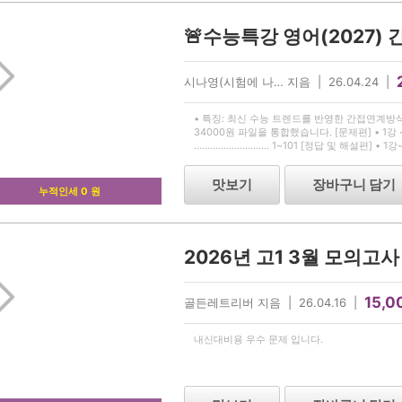
🚨수능특강 영어(2027) 
시나영(시험에 나… 지음 | 26.04.24 |
• 특징: 최신 수능 트렌드를 반영한 간접연계방식의 
34000원 파일을 통합했습니다. [문제편] • 1
............................ 1~101 [정답 및 해
답 및 해설 ........ 111 ~180
맛보기
장바구니 담기
누적인세 0 원
2026년 고1 3월 모의고
15,0
골든레트리버 지음 | 26.04.16 |
내신대비용 우수 문제 입니다.