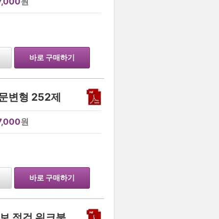
7,000
원
…
바로 구매하기
지문변형 252제
7,000
원
…
바로 구매하기
직보 점검 워크북