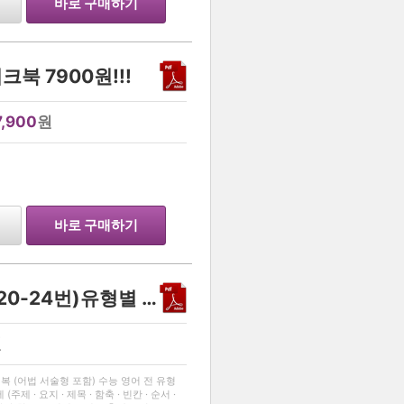
바로 구매하기
북 7900원!!!
7,900
원
…
바로 구매하기
26년 고3 영어 모의고사 (20-24번)유형별 변형문제 100문항
원
…
정복 (어법 서술형 포함) 수능 영어 전 유형
제 · 요지 · 제목 · 함축 · 빈칸 · 순서 ·