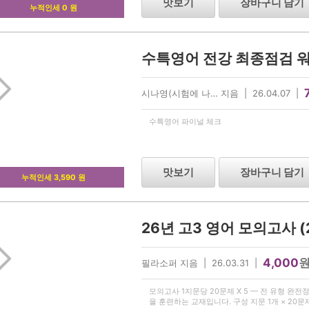
맛보기
장바구니 담기
누적인세 0 원
수특영어 전강 최종점검 워크
시나영(시험에 나… 지음 | 26.04.07 |
수특영어 파이널 체크
맛보기
장바구니 담기
누적인세 3,590 원
4,000
필라소퍼 지음 | 26.03.31 |
모의고사 1지문당 20문제 X 5 — 전 유형 완전
을 훈련하는 교재입니다. 구성 지문 1개 × 20문제 (주