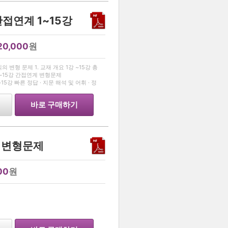
간접연계 1~15강
20,000
원
…
변형 문제 1. 교재 개요 1강 ~15강 총
강 ~15강 간접연계 변형문제
설편] • 1강~15강 빠른 정답 · 지문 해석 및 어휘 · 정
바로 구매하기
사 변형문제
00
원
…