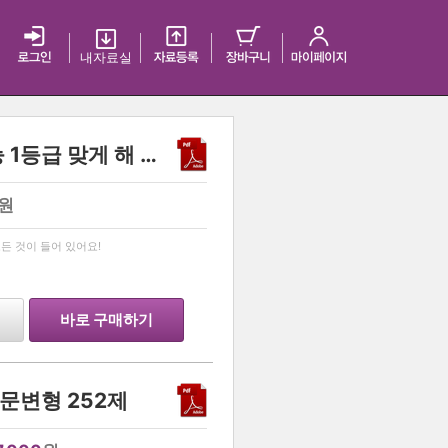
내 자료실
<생활과 윤리>누구나 수능 1등급 맞게 해 주는 사기템! 한의사가 직접 만든 생윤 족보!
원
…
든 것이 들어 있어요!
바로 구매하기
지문변형 252제