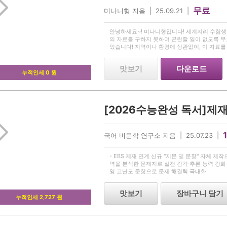
무료
미나니형 지음 | 25.09.21 |
안녕하세요~! 미나니형입니다! 세계지리 수험생
의 자료를 구하지 못하여 곤란할 일이 없도록 
있습니다! 지역이나 환경에 상관없이, 이 자료를
져가시길 바랍니다! *이 문제의 원 저작권은 
맛보기
다운로드
누적인세 0 원
국어 비문학 연구소 지음 | 25.07.23 |
- EBS 제재 연계 신규 "지문 및 문항" 자체 제
역을 분석한 문제지로 실전 감각·추론 능력 강화 
영 고난도 문항으로 문제 해결력 극대화
맛보기
장바구니 담기
누적인세 2,727 원