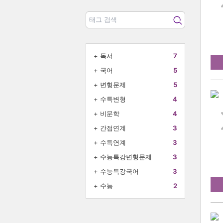
+
독서
7
+
국어
5
+
변형문제
5
+
수특변형
4
+
비문학
4
+
간접연계
3
+
수특연계
3
+
수능특강변형문제
3
+
수능특강국어
3
+
수능
2