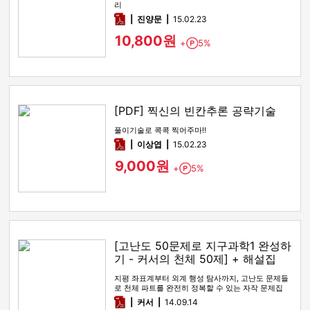
리
pdf
진양문
15.02.23
10,800원
+
5%
Point
[PDF] 찍신의 빈칸추론 공략기술
풀이기술로 콕콕 찍어주마!!
pdf
이상엽
15.02.23
9,000원
+
5%
Point
[고난도 50문제로 지구과학1 완성하
기 - 커서의 천체 50제] + 해설집
지평 좌표계부터 외계 행성 탐사까지, 고난도 문제들
로 천체 파트를 완전히 정복할 수 있는 자작 문제집
pdf
커서
14.09.14