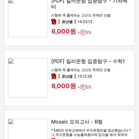
[PDF] 킬러문항 집중탐구 - 기하벡
터
시험에 꼭 출제되는 고난도 주제만 선별
pdf
코난샘
14.02.13
6,000원
+
5%
Point
[PDF] 킬러문항 집중탐구 - 수학1
시험에 꼭 출제되는 고난도 주제만 선별
pdf
코난샘
13.12.28
6,000원
+
5%
Point
Mosaic 모의고사 - B형
* EBS의 연계교재에서 우수문항만을 엄선했습니다.*
그 우수문항을 수능출제원리에 입각을 해서 최적의