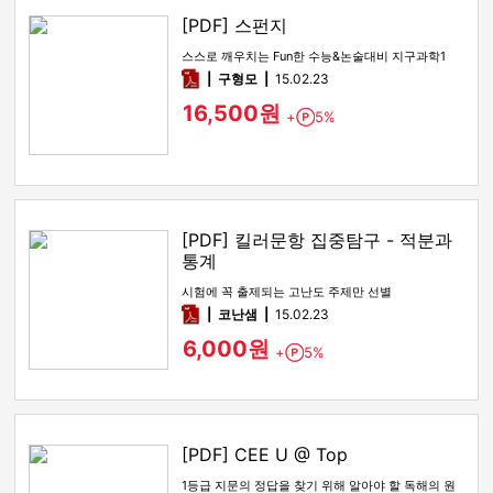
[PDF] 스펀지
스스로 깨우치는 Fun한 수능&논술대비 지구과학1
pdf
구형모
15.02.23
16,500원
+
5%
Point
[PDF] 킬러문항 집중탐구 - 적분과
통계
시험에 꼭 출제되는 고난도 주제만 선별
pdf
코난샘
15.02.23
6,000원
+
5%
Point
[PDF] CEE U @ Top
1등급 지문의 정답을 찾기 위해 알아야 할 독해의 원