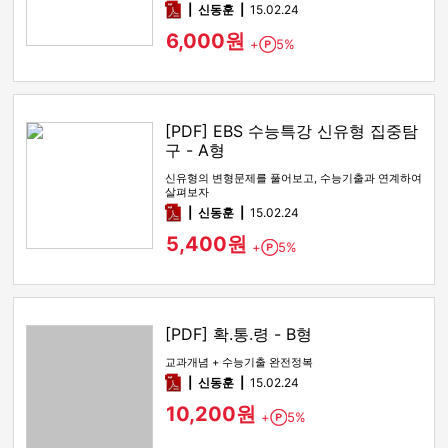
pdf
신동훈
15.02.24
6,000원
+
5%
Point
[PDF] EBS 수능특강 신유형 집중탐
구 - A형
신유형의 변형문제를 풀어보고, 수능기출과 연계하여
살펴보자
pdf
신동훈
15.02.24
5,400원
+
5%
Point
[PDF] 확.통.령 - B형
교과개념 + 수능기출 완전정복
pdf
신동훈
15.02.24
10,200원
+
5%
Point