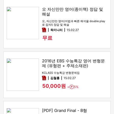
오 자신만만 영어(종이책) 정답 및
해설
오, 자신만만 영어(어법과 빠른 해석을 double play
로 잡자!) 정답 및 해설
pdf
독미나리
15.02.27
무료
2016년 EBS 수능특강 영어 변형문
제 (유형편 + 주제소재편)
KCLASS 수능특강 변형문제집
pdf
김철홍
15.02.27
50,000원
+
5%
Point
[PDF] Grand Final - B형