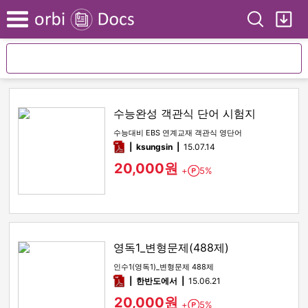
Search
My
Menu
수능완성 객관식 단어 시험지
수능대비 EBS 연계교재 객관식 영단어
pdf
ksungsin
15.07.14
20,000원
+
5%
Point
영독1_변형문제(488제)
인수1(영독1)_변형문제 488제
pdf
한반도에서
15.06.21
20,000원
+
5%
Point