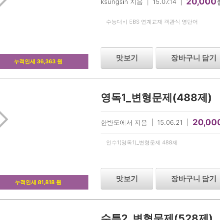
20,000
ksungsin 지음 | 15.07.14 |
수능대비 EBS 연계교재 객관식 영단어
맛보기
장바구니 담기
누적인세 36,363 원
영독1_변형문제(488제)
20,00
한반도에서 지음 | 15.06.21 |
인수1(영독1)_변형문제 488제
맛보기
장바구니 담기
누적인세 81,818 원
수특2_변형문제(528제)