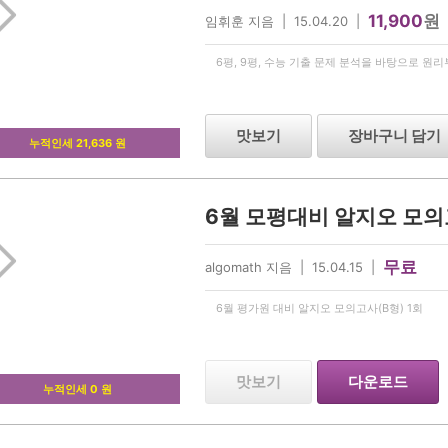
11,900
원
임휘훈 지음 | 15.04.20 |
6평, 9평, 수능 기출 문제 분석을 바탕으로 원
맛보기
장바구니 담기
누적인세 21,636 원
6월 모평대비 알지오 모의고
무료
algomath 지음 | 15.04.15 |
6월 평가원 대비 알지오 모의고사(B형) 1회
맛보기
다운로드
누적인세 0 원