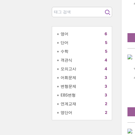
+
영어
6
+
단어
5
+
수학
5
+
객관식
4
+
모의고사
4
+
어휘문제
3
+
변형문제
3
+
EBS변형
3
+
연계교재
2
+
영단어
2