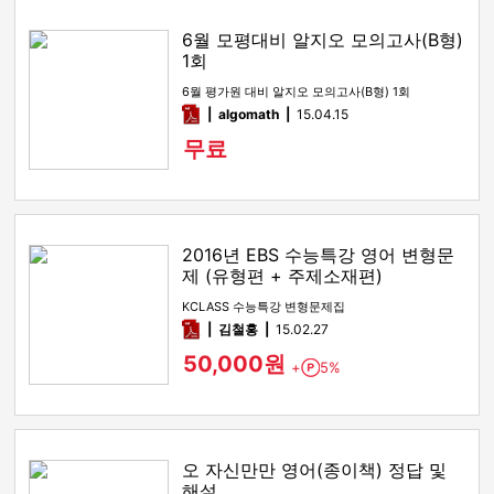
6월 모평대비 알지오 모의고사(B형)
1회
6월 평가원 대비 알지오 모의고사(B형) 1회
pdf
algomath
15.04.15
무료
2016년 EBS 수능특강 영어 변형문
제 (유형편 + 주제소재편)
KCLASS 수능특강 변형문제집
pdf
김철홍
15.02.27
50,000원
+
5%
Point
오 자신만만 영어(종이책) 정답 및
해설