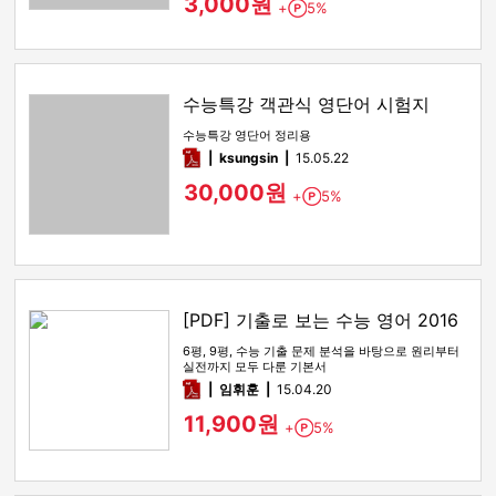
3,000원
+
5%
Point
수능특강 객관식 영단어 시험지
수능특강 영단어 정리용
pdf
ksungsin
15.05.22
30,000원
+
5%
Point
[PDF] 기출로 보는 수능 영어 2016
6평, 9평, 수능 기출 문제 분석을 바탕으로 원리부터
실전까지 모두 다룬 기본서
pdf
임휘훈
15.04.20
11,900원
+
5%
Point