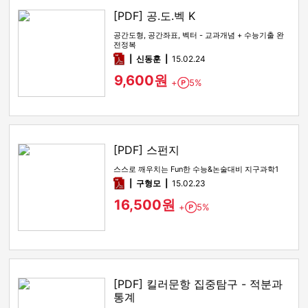
[PDF] 공.도.벡 K
공간도형, 공간좌표, 벡터 - 교과개념 + 수능기출 완
전정복
pdf
신동훈
15.02.24
9,600원
+
5%
Point
[PDF] 스펀지
스스로 깨우치는 Fun한 수능&논술대비 지구과학1
pdf
구형모
15.02.23
16,500원
+
5%
Point
[PDF] 킬러문항 집중탐구 - 적분과
통계