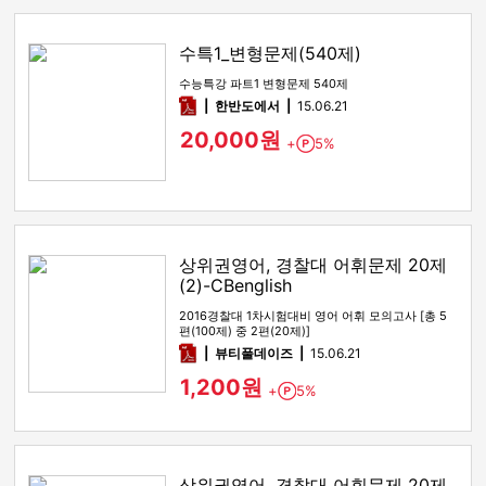
수특1_변형문제(540제)
수능특강 파트1 변형문제 540제
pdf
한반도에서
15.06.21
20,000원
+
5%
Point
상위권영어, 경찰대 어휘문제 20제
(2)-CBenglish
2016경찰대 1차시험대비 영어 어휘 모의고사 [총 5
편(100제) 중 2편(20제)]
pdf
뷰티풀데이즈
15.06.21
1,200원
+
5%
Point
상위권영어, 경찰대 어휘문제 20제