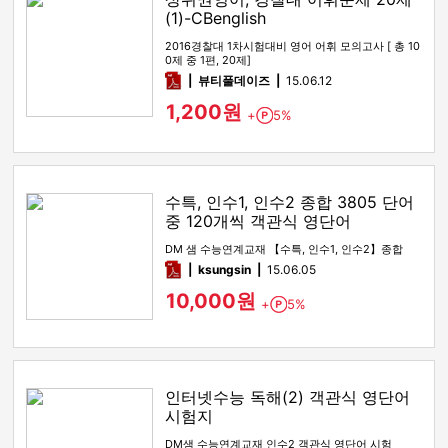
(1)-CBenglish
2016경찰대 1차시험대비 영어 어휘 모의고사 [ 총 10
0제 중 1편, 20제]
pdf
뷰티풀데이즈
15.06.12
1,200원
+
5%
Point
수특, 인수1, 인수2 종합 3805 단어
중 120개씩 객관식 영단어
DM 샘 수능연계교재 【수특, 인수1, 인수2】종합
pdf
ksungsin
15.06.05
10,000원
+
5%
Point
인터넷수능 독해(2) 객관식 영단어
시험지
DM샘 수능연계교재 인수2 객관식 영단어 시험