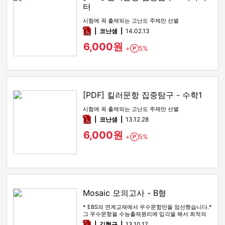
터
시험에 꼭 출제되는 고난도 주제만 선별
pdf
코난샘
14.02.13
6,000원
+
5%
Point
[PDF] 킬러문항 집중탐구 - 수학1
시험에 꼭 출제되는 고난도 주제만 선별
pdf
코난샘
13.12.28
6,000원
+
5%
Point
Mosaic 모의고사 - B형
* EBS의 연계교재에서 우수문항만을 엄선했습니다.*
그 우수문항을 수능출제원리에 입각을 해서 최적의
변형문제로 제작했습니다…
pdf
김형규
13.10.17