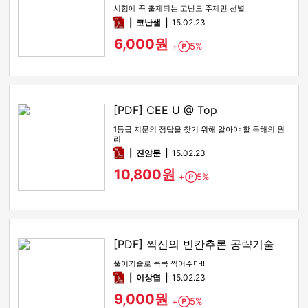
시험에 꼭 출제되는 고난도 주제만 선별
pdf
코난샘
15.02.23
6,000원
+
5%
Point
[PDF] CEE U @ Top
1등급 지문의 정답을 찾기 위해 알아야 할 독해의 원
리
pdf
진양문
15.02.23
10,800원
+
5%
Point
[PDF] 찍신의 빈칸추론 공략기술
풀이기술로 콕콕 찍어주마!!
pdf
이상엽
15.02.23
9,000원
+
5%
Point