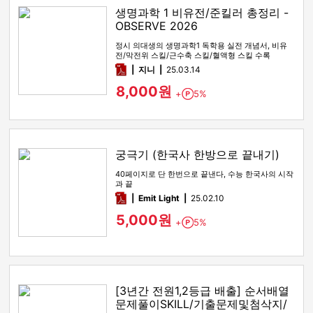
생명과학 1 비유전/준킬러 총정리 -
OBSERVE 2026
정시 의대생의 생명과학1 독학용 실전 개념서, 비유
전/막전위 스킬/근수축 스킬/혈액형 스킬 수록
pdf
지니
25.03.14
8,000원
+
5%
Point
궁극기 (한국사 한방으로 끝내기)
40페이지로 단 한번으로 끝낸다, 수능 한국사의 시작
과 끝
pdf
Emit Light
25.02.10
5,000원
+
5%
Point
[3년간 전원1,2등급 배출] 순서배열
문제풀이SKILL/기출문제및첨삭지/