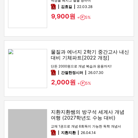
역경을 헤치고 별을 향하여
pdf
김효길
22.03.28
9,900원
+
5%
Point
물질과 에너지 2학기 중간고사 내신
대비 기체파트[2022 개정]
단돈 2000원으로 개념 복습과 응용까지!
pdf
간절한정시러
26.07.30
2,000원
+
5%
Point
지환지환쌤의 방구석 세계사 개념
여행 (2027학년도 수능 대비)
교재 1권으로 개념 6회독이 가능한 독학 개념서
pdf
지환지환
26.04.14