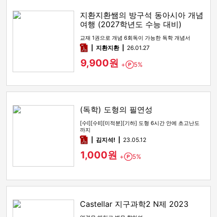
지환지환쌤의 방구석 동아시아 개념
여행 (2027학년도 수능 대비)
교재 1권으로 개념 6회독이 가능한 독학 개념서
pdf
지환지환
26.01.27
9,900원
+
5%
Point
(독학) 도형의 필연성
[수Ⅰ][수Ⅱ][미적분][기하] 도형 6시간 안에 초고난도
까지
pdf
김지석!
23.05.12
1,000원
+
5%
Point
Castellar 지구과학2 N제 2023