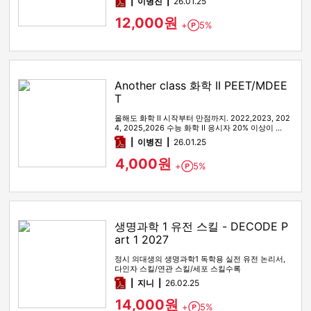
pdf
이병진
26.01.25
12,000원
+
5%
Point
Another class 화학 II PEET/MDEE
T
올해도 화학 II 시작부터 만점까지. 2022,2023, 202
4, 2025,2026 수능 화학 II 응시자 20% 이상이 …
pdf
이병진
26.01.25
4,000원
+
5%
Point
생명과학 1 유전 스킬 - DECODE P
art 1 2027
정시 의대생의 생명과학1 독학용 실전 유전 논리서,
다인자 스킬/연관 스킬/세포 스킬수록
pdf
지니
26.02.25
14,000원
+
5%
Point