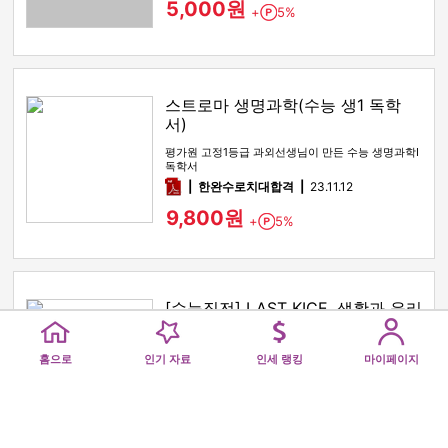
5,000원
+
5%
Point
스트로마 생명과학(수능 생1 독학
서)
평가원 고정1등급 과외선생님이 만든 수능 생명과학I
독학서
pdf
한완수로치대합격
23.11.12
9,800원
+
5%
Point
[수능직전] LAST KICE, 생활과 윤리
(생윤)
Home
Popular
Royalty Ranking
My pag
이 세상 유일한 2024 기출 변형 문제집
홈으로
인기 자료
인세 랭킹
마이페이지
pdf
하루4지문
23.10.15
3,000원
+
5%
Point