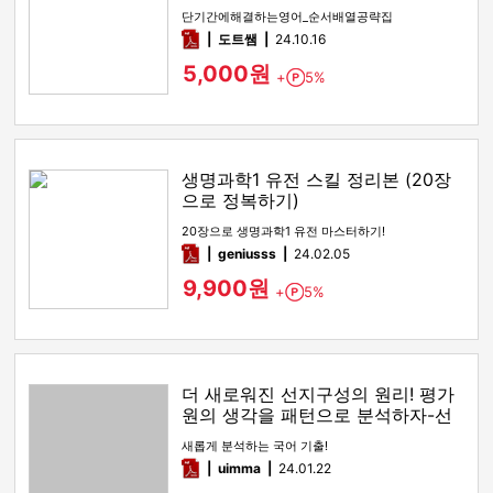
답지
단기간에해결하는영어_순서배열공략집
pdf
도트쌤
24.10.16
5,000원
+
5%
Point
생명과학1 유전 스킬 정리본 (20장
으로 정복하기)
20장으로 생명과학1 유전 마스터하기!
pdf
geniusss
24.02.05
9,900원
+
5%
Point
더 새로워진 선지구성의 원리! 평가
원의 생각을 패턴으로 분석하자-선
지구성의 원리
새롭게 분석하는 국어 기출!
pdf
uimma
24.01.22