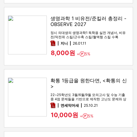
생명과학 1 비유전/준킬러 총정리 -
OBSERVE 2027
정시 의대생의 생명과학1 독학용 실전 개념서, 비유
전/막전위 스킬/근수축 스킬/혈액형 스킬 수록
pdf
지니
26.01.11
8,000원
+
5%
Point
확통 1등급을 원한다면, <확통의 신
>
22~25학년도 3월/6월/9월 모의고사 및 수능 기출
중 4점 문제들을 기반으로 제작한 고난도 문제와 상
세한 해설
pdf
연세악어새
25.10.21
10,000원
+
5%
Point