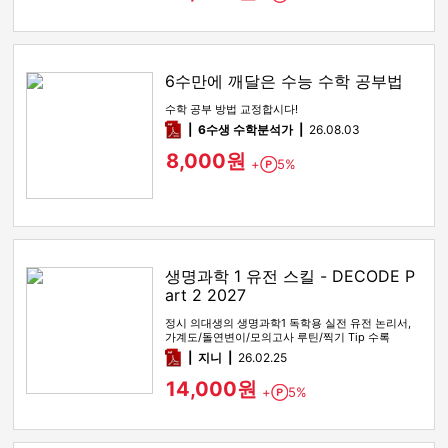
6수만에 깨달은 수능 수학 공부법
수학 공부 방법 교정합시다!
pdf
6수생 수학분석가
26.08.03
8,000원
+
5%
Point
생명과학 1 유전 스킬 - DECODE P
art 2 2027
정시 의대생의 생명과학1 독학용 실전 유전 논리서,
가계도/돌연변이/모의고사 루틴/찍기 Tip 수록
pdf
지니
26.02.25
14,000원
+
5%
Point