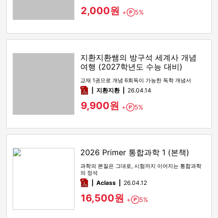
2,000원
+
5%
Point
지환지환쌤의 방구석 세계사 개념
여행 (2027학년도 수능 대비)
교재 1권으로 개념 6회독이 가능한 독학 개념서
pdf
지환지환
26.04.14
9,900원
+
5%
Point
2026 Primer 통합과학 1 (본책)
과학의 본질은 그대로, 시험까지 이어지는 통합과학
의 정석
pdf
Aclass
26.04.12
16,500원
+
5%
Point