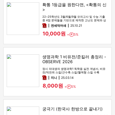
확통 1등급을 원한다면, <확통의 신
>
22~25학년도 3월/6월/9월 모의고사 및 수능 기출
중 4점 문제들을 기반으로 제작한 고난도 문제와 상
세한 해설
pdf
연세악어새
25.10.21
10,000원
+
5%
Point
생명과학 1 비유전/준킬러 총정리 -
OBSERVE 2026
정시 의대생의 생명과학1 독학용 실전 개념서, 비유
전/막전위 스킬/근수축 스킬/혈액형 스킬 수록
pdf
지니
25.03.14
8,000원
+
5%
Point
궁극기 (한국사 한방으로 끝내기)