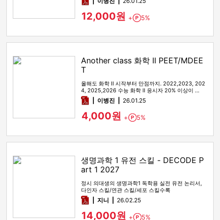
pdf
이병진
26.01.25
12,000원
+
5%
Point
Another class 화학 II PEET/MDEE
T
올해도 화학 II 시작부터 만점까지. 2022,2023, 202
4, 2025,2026 수능 화학 II 응시자 20% 이상이 …
pdf
이병진
26.01.25
4,000원
+
5%
Point
생명과학 1 유전 스킬 - DECODE P
art 1 2027
정시 의대생의 생명과학1 독학용 실전 유전 논리서,
다인자 스킬/연관 스킬/세포 스킬수록
pdf
지니
26.02.25
14,000원
+
5%
Point