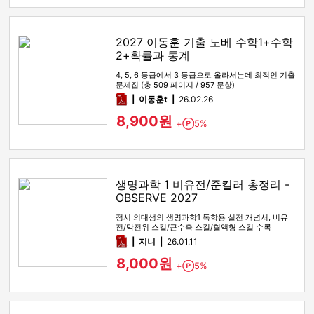
2027 이동훈 기출 노베 수학1+수학
2+확률과 통계
4, 5, 6 등급에서 3 등급으로 올라서는데 최적인 기출
문제집 (총 509 페이지 / 957 문항)
pdf
이동훈t
26.02.26
8,900원
+
5%
Point
생명과학 1 비유전/준킬러 총정리 -
OBSERVE 2027
정시 의대생의 생명과학1 독학용 실전 개념서, 비유
전/막전위 스킬/근수축 스킬/혈액형 스킬 수록
pdf
지니
26.01.11
8,000원
+
5%
Point