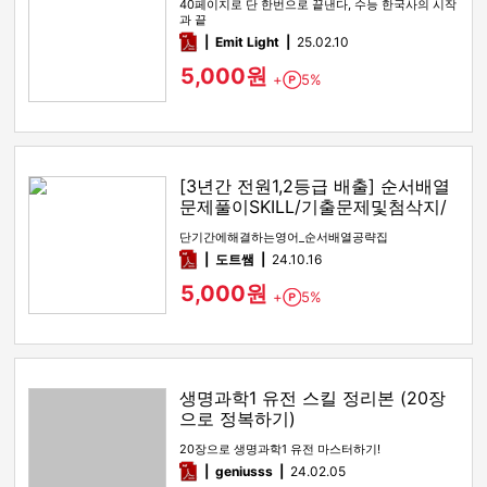
40페이지로 단 한번으로 끝낸다, 수능 한국사의 시작
과 끝
pdf
Emit Light
25.02.10
5,000원
+
5%
Point
[3년간 전원1,2등급 배출] 순서배열
문제풀이SKILL/기출문제및첨삭지/
답지
단기간에해결하는영어_순서배열공략집
pdf
도트쌤
24.10.16
5,000원
+
5%
Point
생명과학1 유전 스킬 정리본 (20장
으로 정복하기)
20장으로 생명과학1 유전 마스터하기!
pdf
geniusss
24.02.05