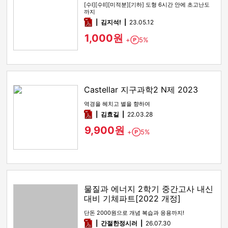
[수Ⅰ][수Ⅱ][미적분][기하] 도형 6시간 안에 초고난도
까지
pdf
김지석!
23.05.12
1,000원
+
5%
Point
Castellar 지구과학2 N제 2023
역경을 헤치고 별을 향하여
pdf
김효길
22.03.28
9,900원
+
5%
Point
물질과 에너지 2학기 중간고사 내신
대비 기체파트[2022 개정]
단돈 2000원으로 개념 복습과 응용까지!
pdf
간절한정시러
26.07.30