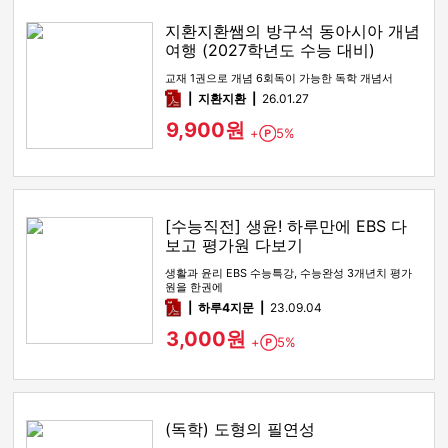
지환지환쌤의 방구석 동아시아 개념
여행 (2027학년도 수능 대비)
교재 1권으로 개념 6회독이 가능한 독학 개념서
pdf
지환지환
26.01.27
9,900원
+
5%
Point
[수능직전] 생윤! 하루만에 EBS 다
보고 평가원 다보기
생활과 윤리 EBS 수능특강, 수능완성 3개년치 평가
원을 한권에
pdf
하루4지문
23.09.04
3,000원
+
5%
Point
(독학) 도형의 필연성