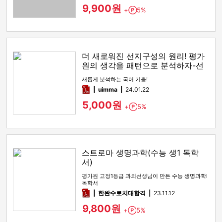
9,900원
+
5%
Point
더 새로워진 선지구성의 원리! 평가
원의 생각을 패턴으로 분석하자-선
지구성의 원리
새롭게 분석하는 국어 기출!
pdf
uimma
24.01.22
5,000원
+
5%
Point
스트로마 생명과학(수능 생1 독학
서)
평가원 고정1등급 과외선생님이 만든 수능 생명과학I
독학서
pdf
한완수로치대합격
23.11.12
9,800원
+
5%
Point