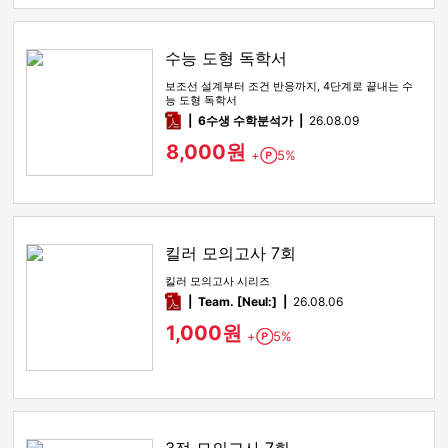
수능 도형 독학서
보조선 설계부터 조건 반응까지, 4단계로 끝내는 수
능 도형 독학서
pdf
6수생 수학분석가
26.08.09
8,000원
+
5%
Point
킬러 모의고사 7회
킬러 모의고사 시리즈
pdf
Team. [Neul:]
26.08.06
1,000원
+
5%
Point