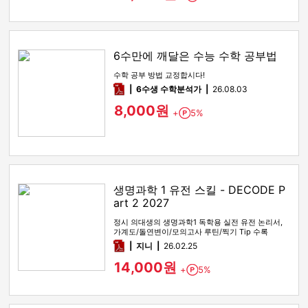
6수만에 깨달은 수능 수학 공부법
수학 공부 방법 교정합시다!
pdf
6수생 수학분석가
26.08.03
8,000원
+
5%
Point
생명과학 1 유전 스킬 - DECODE P
art 2 2027
정시 의대생의 생명과학1 독학용 실전 유전 논리서,
가계도/돌연변이/모의고사 루틴/찍기 Tip 수록
pdf
지니
26.02.25
14,000원
+
5%
Point