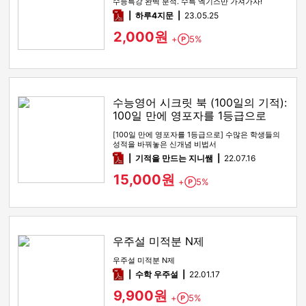
수능특강 완벽 분석. 수특 엑기스만 가져가자!
pdf
하루4지문
23.05.25
2,000원
+
5%
Point
수능영어 시크릿 북 (100일의 기적):
100일 만에 영포자를 1등급으로
[100일 만에 영포자를 1등급으로] 수많은 학생들의
성적을 바꿔놓은 신개념 비법서
pdf
기적을 만드는 지니쌤
22.07.16
15,000원
+
5%
Point
우주설 미적분 N제
우주설 미적분 N제
pdf
수학 우주설
22.01.17
9,900원
+
5%
Point