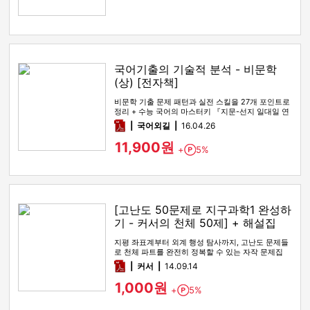
국어기출의 기술적 분석 - 비문학
(상) [전자책]
비문학 기출 문제 패턴과 실전 스킬을 27개 포인트로
정리 + 수능 국어의 마스터키 『지문-선지 일대일 연
결법』을 통해, 수…
pdf
국어외길
16.04.26
11,900원
+
5%
Point
[고난도 50문제로 지구과학1 완성하
기 - 커서의 천체 50제] + 해설집
지평 좌표계부터 외계 행성 탐사까지, 고난도 문제들
로 천체 파트를 완전히 정복할 수 있는 자작 문제집
pdf
커서
14.09.14
1,000원
+
5%
Point