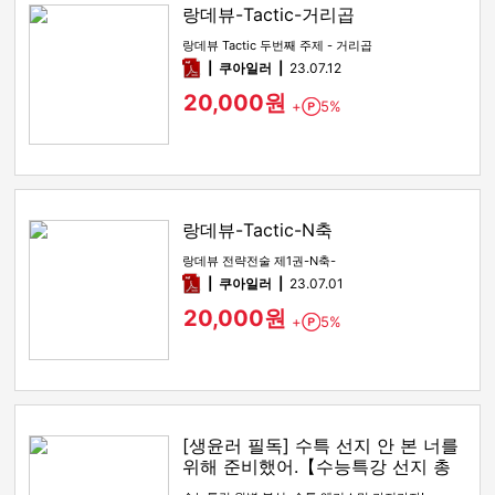
랑데뷰-Tactic-거리곱
랑데뷰 Tactic 두번째 주제 - 거리곱
pdf
쿠아일러
23.07.12
20,000원
+
5%
Point
랑데뷰-Tactic-N축
랑데뷰 전략전술 제1권-N축-
pdf
쿠아일러
23.07.01
20,000원
+
5%
Point
[생윤러 필독] 수특 선지 안 본 너를
위해 준비했어.【수능특강 선지 총
정리】