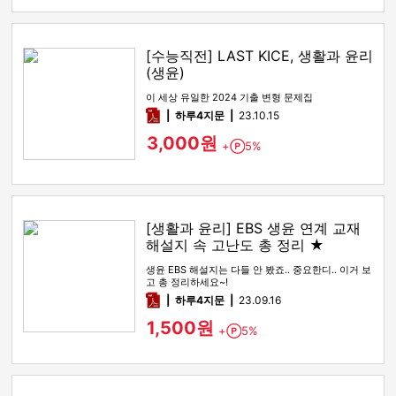
[수능직전] LAST KICE, 생활과 윤리
(생윤)
이 세상 유일한 2024 기출 변형 문제집
pdf
하루4지문
23.10.15
3,000원
+
5%
Point
[생활과 윤리] EBS 생윤 연계 교재
해설지 속 고난도 총 정리 ★
생윤 EBS 해설지는 다들 안 봤죠.. 중요한디.. 이거 보
고 총 정리하세요~!
pdf
하루4지문
23.09.16
1,500원
+
5%
Point