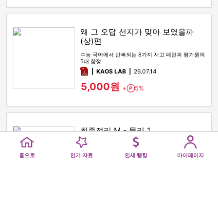
왜 그 오답 선지가 맞아 보였을까
(상)편
수능 국어에서 반복되는 8가지 사고 패턴과 평가원의
5대 함정
pdf
KAOS LAB
26.07.14
5,000원
+
5%
Point
최종정리 M - 물리 1
Home
Popular
Royalty Ranking
My pag
마인드맵으로 총정리
pdf
deepnoir
26.07.10
홈으로
인기 자료
인세 랭킹
마이페이지
9,000원
+
5%
Point