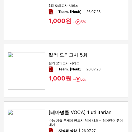
3점 모의고사 시리즈
pdf
Team. [Neul:]
26.07.28
1,000원
+
5%
Point
킬러 모의고사 5회
킬러 모의고사 시리즈
pdf
Team. [Neul:]
26.07.28
1,000원
+
5%
Point
[테마넝쿨 VOCA] 1 utilitarian
수능 기출 문제에 반드시 엮여 나오는 영어단어 긁어
내기
pdf
지성과 상상
26.07.27