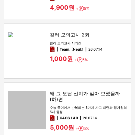
4,900원
+
5%
Point
킬러 모의고사 2회
킬러 모의고사 시리즈
pdf
Team. [Neul:]
26.07.14
1,000원
+
5%
Point
왜 그 오답 선지가 맞아 보였을까
(하)편
수능 국어에서 반복되는 8가지 사고 패턴과 평가원의
5대 함정
pdf
KAOS LAB
26.07.14
5,000원
+
5%
Point