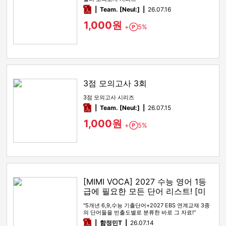
pdf
Team. [Neul:]
26.07.16
1,000원
+
5%
Point
3점 모의고사 3회
3점 모의고사 시리즈
pdf
Team. [Neul:]
26.07.15
1,000원
+
5%
Point
[MIMI VOCA] 2027 수능 영어 1등
급에 필요한 모든 단어 리스트! [미
미보카]
"5개년 6,9,수능 기출단어+2027 EBS 연계교재 3종
의 단어들을 빈출도별로 분류한 바로 그 자료!"
pdf
함정민T
26.07.14