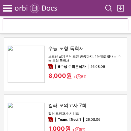
Search
My
Menu
수능 도형 독학서
보조선 설계부터 조건 반응까지, 4단계로 끝내는 수
능 도형 독학서
pdf
6수생 수학분석가
26.08.09
8,000원
+
5%
Point
킬러 모의고사 7회
킬러 모의고사 시리즈
pdf
Team. [Neul:]
26.08.06
1,000원
+
5%
Point