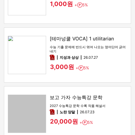
1,000원
+
5%
Point
[테마넝쿨 VOCA] 1 utilitarian
수능 기출 문제에 반드시 엮여 나오는 영어단어 긁어
내기
pdf
지성과 상상
26.07.27
3,000원
+
5%
Point
보고 가자 수능특강 문학
2027 수능특강 문학 수록 작품 해설서
pdf
노란 양말
26.07.23
20,000원
+
5%
Point