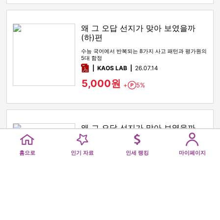
왜 그 오답 선지가 맞아 보였을까
(하)편
수능 국어에서 반복되는 8가지 사고 패턴과 평가원의
5대 함정
pdf
KAOS LAB
26.07.14
5,000원
+
5%
Point
왜 그 오답 선지가 맞아 보였을까
(상)편
Home
Popular
Royalty Ranking
My pag
수능 국어에서 반복되는 8가지 사고 패턴과 평가원의
홈으로
인기 자료
인세 랭킹
마이페이지
5대 함정
pdf
KAOS LAB
26.07.14
5,000원
+
5%
Point