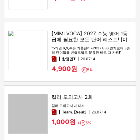
[MIMI VOCA] 2027 수능 영어 1등
급에 필요한 모든 단어 리스트! [미
미보카]
"5개년 6,9,수능 기출단어+2027 EBS 연계교재 3종
의 단어들을 빈출도별로 분류한 바로 그 자료!"
pdf
함정민T
26.07.14
4,900원
+
5%
Point
킬러 모의고사 2회
킬러 모의고사 시리즈
pdf
Team. [Neul:]
26.07.14
1,000원
+
5%
Point