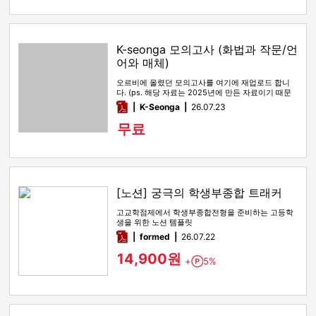
K-seonga 모의고사 (화법과 작문/언
어와 매체)
오르비에 올렸던 모의고사를 여기에 재업로드 합니
다. (ps. 해당 자료는 2025년에 만든 자료이기 때문
에, 올해 수능특강 …
pdf
K-Seonga
26.07.23
무료
[노션] 궁극의 학생부종합 트래커
고교학점제에서 학생부종합전형을 준비하는 고등학
생을 위한 노션 템플릿
pdf
formed
26.07.22
14,900원
+
5%
Point