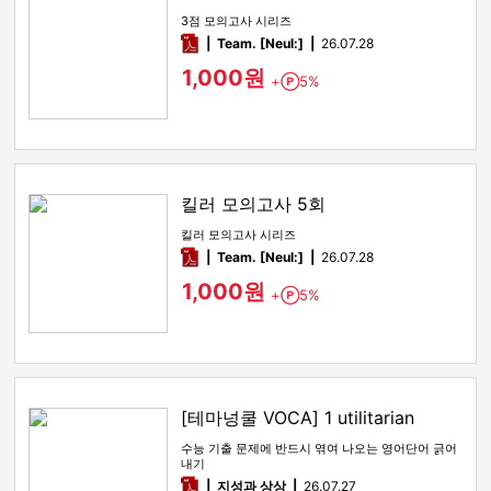
3점 모의고사 시리즈
pdf
Team. [Neul:]
26.07.28
1,000원
+
5%
Point
킬러 모의고사 5회
킬러 모의고사 시리즈
pdf
Team. [Neul:]
26.07.28
1,000원
+
5%
Point
[테마넝쿨 VOCA] 1 utilitarian
수능 기출 문제에 반드시 엮여 나오는 영어단어 긁어
내기
pdf
지성과 상상
26.07.27