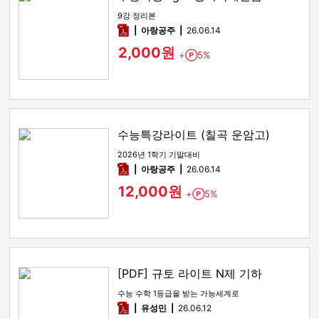
9강 정리본
pdf
아랑공주
26.06.14
2,000원
+
5%
Point
수능특강라이트 (칠곡 운암고)
2026년 1학기 기말대비
pdf
아랑공주
26.06.14
12,000원
+
5%
Point
[PDF] 규토 라이트 N제 기하
수능 수학 1등급을 받는 가능세계로
pdf
유성민
26.06.12