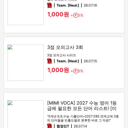
pdf
Team. [Neul:]
26.07.16
1,000원
+
5%
Point
3점 모의고사 3회
3점 모의고사 시리즈
pdf
Team. [Neul:]
26.07.15
1,000원
+
5%
Point
[MIMI VOCA] 2027 수능 영어 1등
급에 필요한 모든 단어 리스트! [미
미보카]
"5개년 6,9,수능 기출단어+2027 EBS 연계교재 3종
의 단어들을 빈출도별로 분류한 바로 그 자료!"
pdf
함정민T
26.07.14