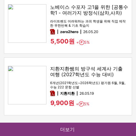
노베이스 수포자 고1을 위한 [공통수
학1 - 여러가지 방정식(삼차,사차)
라이트쎈도 어려워하는 과외 학생을 위해 직접 제작
한 무한반복 & 기초 학습지
pdf
zero2hero
26.05.20
5,500원
+
5%
Point
지환지환쌤의 방구석 세계사 기출
여행 (2027학년도 수능 대비)
6개년(2021학년도~2026학년도) 평가원 6월, 9월,
수능 222 문항 선별
pdf
지환지환
26.05.19
9,900원
+
5%
Point
더보기