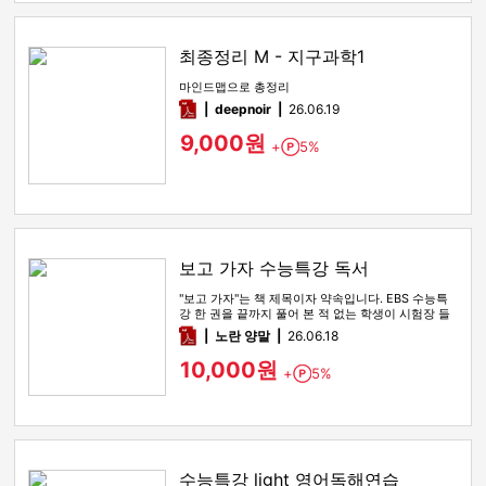
최종정리 M - 지구과학1
마인드맵으로 총정리
pdf
deepnoir
26.06.19
9,000원
+
5%
Point
보고 가자 수능특강 독서
"보고 가자"는 책 제목이자 약속입니다. EBS 수능특
강 한 권을 끝까지 풀어 본 적 없는 학생이 시험장 들
어가기 전 마지막…
pdf
노란 양말
26.06.18
10,000원
+
5%
Point
수능특강 light 영어독해연습