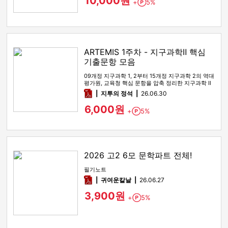
10,000원
+
5%
Point
ARTEMIS 1주차 - 지구과학Ⅱ 핵심
기출문항 모음
09개정 지구과학 1, 2부터 15개정 지구과학 2의 역대
평가원, 교육청 핵심 문항을 압축 정리한 지구과학 Ⅱ
기출 선별 …
pdf
지투의 정석
26.06.30
6,000원
+
5%
Point
2026 고2 6모 문학파트 전체!
필기노트
pdf
귀여운칼날
26.06.27
3,900원
+
5%
Point