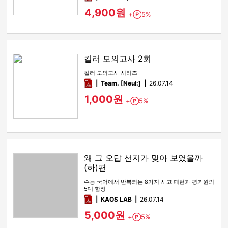
4,900원
+
5%
Point
킬러 모의고사 2회
킬러 모의고사 시리즈
pdf
Team. [Neul:]
26.07.14
1,000원
+
5%
Point
왜 그 오답 선지가 맞아 보였을까
(하)편
수능 국어에서 반복되는 8가지 사고 패턴과 평가원의
5대 함정
pdf
KAOS LAB
26.07.14
5,000원
+
5%
Point