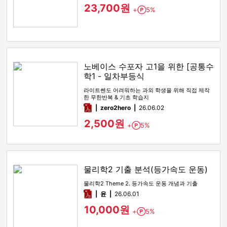
23,700원
+
5%
Point
노베이스 수포자 고1을 위한 [공통수
학1 - 일차부등식
라이트쎈도 어려워하는 과외 학생을 위해 직접 제작
한 무한반복 & 기초 학습지
pdf
zero2hero
26.06.02
2,500원
+
5%
Point
물리학2 기출 분석(등가속도 운동)
물리학2 Theme 2. 등가속도 운동 개념과 기출
pdf
윤
26.06.01
10,000원
+
5%
Point