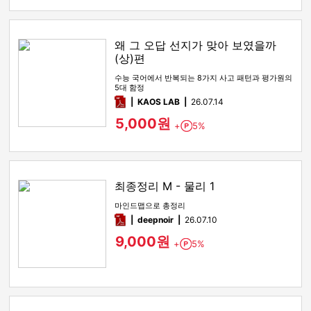
왜 그 오답 선지가 맞아 보였을까
(상)편
수능 국어에서 반복되는 8가지 사고 패턴과 평가원의
5대 함정
pdf
KAOS LAB
26.07.14
5,000원
+
5%
Point
최종정리 M - 물리 1
마인드맵으로 총정리
pdf
deepnoir
26.07.10
9,000원
+
5%
Point