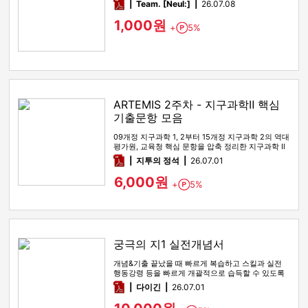
pdf
Team. [Neul:]
26.07.08
1,000원
+
5%
Point
ARTEMIS 2주차 - 지구과학Ⅱ 핵심
기출문항 모음
09개정 지구과학 1, 2부터 15개정 지구과학 2의 역대
평가원, 교육청 핵심 문항을 압축 정리한 지구과학 Ⅱ
기출 선별 …
pdf
지투의 정석
26.07.01
6,000원
+
5%
Point
궁극의 지1 실전개념서
개념&기출 끝났을 때 빠르게 복습하고 스킬과 실전
행동강령 등을 빠르게 개괄적으로 습득할 수 있도록
해주는 실전개념서
pdf
다이긴
26.07.01