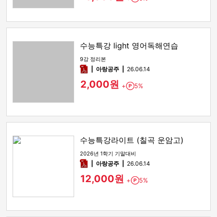
수능특강 light 영어독해연습
9강 정리본
pdf
아랑공주
26.06.14
2,000원
+
5%
Point
수능특강라이트 (칠곡 운암고)
2026년 1학기 기말대비
pdf
아랑공주
26.06.14
12,000원
+
5%
Point