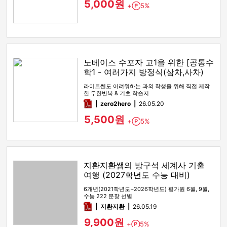
5,000원
+
5%
Point
노베이스 수포자 고1을 위한 [공통수
학1 - 여러가지 방정식(삼차,사차)
라이트쎈도 어려워하는 과외 학생을 위해 직접 제작
한 무한반복 & 기초 학습지
pdf
zero2hero
26.05.20
5,500원
+
5%
Point
지환지환쌤의 방구석 세계사 기출
여행 (2027학년도 수능 대비)
6개년(2021학년도~2026학년도) 평가원 6월, 9월,
수능 222 문항 선별
pdf
지환지환
26.05.19
9,900원
+
5%
Point