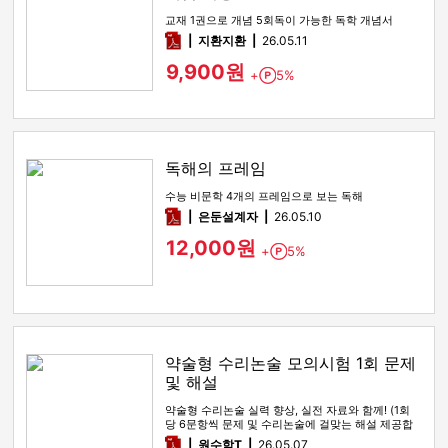
교재 1권으로 개념 5회독이 가능한 독학 개념서
pdf
지환지환
26.05.11
9,900원
+
5%
Point
독해의 프레임
수능 비문학 4개의 프레임으로 보는 독해
pdf
은둔설계자
26.05.10
12,000원
+
5%
Point
약술형 수리논술 모의시험 1회 문제
및 해설
약술형 수리논술 실력 향상, 실전 자료와 함께! (1회
당 6문항씩 문제 및 수리논술에 걸맞는 해설 제공합
니다!)
pdf
원수학T
26.05.07