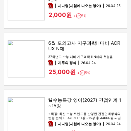
pdf
시나영(시험에 나오는 영어)
26.04.25
2,000원
+
5%
Point
6월 모의고사 지구과학Ⅱ 대비 ACR
UX N제
27학년도 수능 대비 지구과학 Ⅱ N제의 첫걸음
pdf
지투의 정석
26.04.24
25,000원
+
5%
Point
🚨수능특강 영어(2027) 간접연계 1
~15강
• 특징: 최신 수능 트렌드를 반영한 간접연계방식의
변형 문제 1. 교재 개요 1강 ~15강 총 34000원 파일
을 통합했습…
pdf
시나영(시험에 나오는 영어)
26.04.24