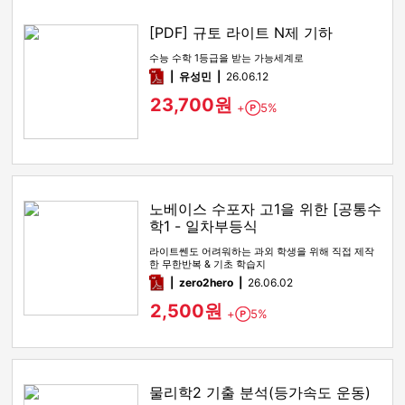
[PDF] 규토 라이트 N제 기하
수능 수학 1등급을 받는 가능세계로
pdf
유성민
26.06.12
23,700원
+
5%
Point
노베이스 수포자 고1을 위한 [공통수
학1 - 일차부등식
라이트쎈도 어려워하는 과외 학생을 위해 직접 제작
한 무한반복 & 기초 학습지
pdf
zero2hero
26.06.02
2,500원
+
5%
Point
물리학2 기출 분석(등가속도 운동)