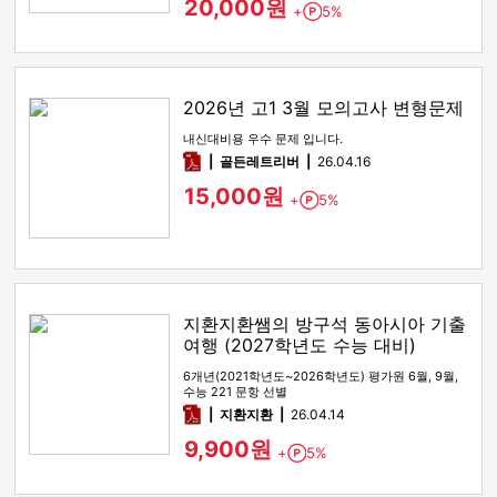
20,000원
+
5%
Point
2026년 고1 3월 모의고사 변형문제
내신대비용 우수 문제 입니다.
pdf
골든레트리버
26.04.16
15,000원
+
5%
Point
지환지환쌤의 방구석 동아시아 기출
여행 (2027학년도 수능 대비)
6개년(2021학년도~2026학년도) 평가원 6월, 9월,
수능 221 문항 선별
pdf
지환지환
26.04.14
9,900원
+
5%
Point