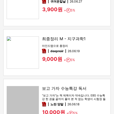
pdf
귀여운칼날
26.06.27
3,900원
+
5%
Point
최종정리 M - 지구과학1
마인드맵으로 총정리
pdf
deepnoir
26.06.19
9,000원
+
5%
Point
보고 가자 수능특강 독서
"보고 가자"는 책 제목이자 약속입니다. EBS 수능특
강 한 권을 끝까지 풀어 본 적 없는 학생이 시험장 들
어가기 전 마지막…
pdf
노란 양말
26.06.18
10,000원
+
5%
Point