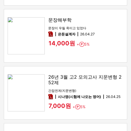
문장해부학
문장이 우릴 죽이고 있었다
pdf
은둔설계자
26.04.27
14,000원
+
5%
Point
26년 3월 고2 모의고사 지문변형 2
52제
간접연계(지문변형)
pdf
시나영(시험에 나오는 영어)
26.04.25
7,000원
+
5%
Point