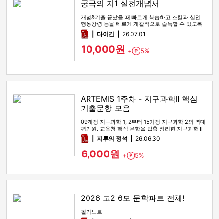
궁극의 지1 실전개념서
개념&기출 끝났을 때 빠르게 복습하고 스킬과 실전
행동강령 등을 빠르게 개괄적으로 습득할 수 있도록
해주는 실전개념서
pdf
다이긴
26.07.01
10,000원
+
5%
Point
ARTEMIS 1주차 - 지구과학Ⅱ 핵심
기출문항 모음
09개정 지구과학 1, 2부터 15개정 지구과학 2의 역대
평가원, 교육청 핵심 문항을 압축 정리한 지구과학 Ⅱ
기출 선별 …
pdf
지투의 정석
26.06.30
6,000원
+
5%
Point
2026 고2 6모 문학파트 전체!
필기노트