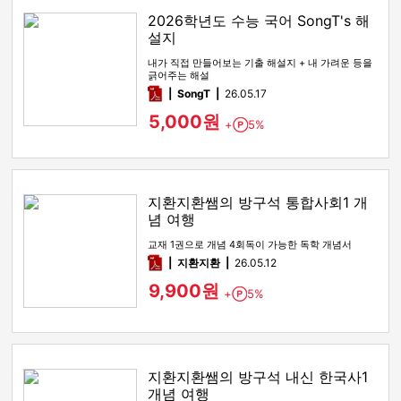
2026학년도 수능 국어 SongT's 해
설지
내가 직접 만들어보는 기출 해설지 + 내 가려운 등을
긁어주는 해설
pdf
SongT
26.05.17
5,000원
+
5%
Point
지환지환쌤의 방구석 통합사회1 개
념 여행
교재 1권으로 개념 4회독이 가능한 독학 개념서
pdf
지환지환
26.05.12
9,900원
+
5%
Point
지환지환쌤의 방구석 내신 한국사1
개념 여행