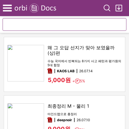
Search
My
Menu
왜 그 오답 선지가 맞아 보였을까
(상)편
수능 국어에서 반복되는 8가지 사고 패턴과 평가원의
5대 함정
pdf
KAOS LAB
26.07.14
5,000원
+
5%
Point
최종정리 M - 물리 1
마인드맵으로 총정리
pdf
deepnoir
26.07.10