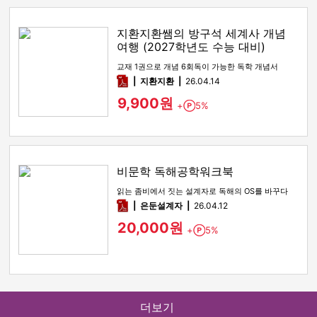
지환지환쌤의 방구석 세계사 개념
여행 (2027학년도 수능 대비)
교재 1권으로 개념 6회독이 가능한 독학 개념서
pdf
지환지환
26.04.14
9,900원
+
5%
Point
비문학 독해공학워크북
읽는 좀비에서 짓는 설계자로 독해의 OS를 바꾸다
pdf
은둔설계자
26.04.12
20,000원
+
5%
Point
더보기